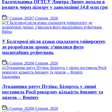
Ексочільника ОГТСУ Дмитра Липпу подали в
розшук через підозру у заволодінні 14,8 млн грн
on
7 Серпня, 2026
7 Серпня, 2026
Опублікувати
Війна
у
У Бєлгороді після атаки спалахнув університет,
де розробляли дрони: з’явилися фото
масштабних руйнувань
on
6 Серпня, 2026
6 Серпня, 2026
Опублікувати
Економіка
у
Лукашенко рятує Путіна: Білорусь у липні
поставила Росії рекордну кількість бензину та
дизеля, – Reuters
on
6 Серпня, 2026
6 Серпня, 2026