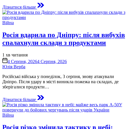
Дізнатися більше
Опублікувати
Війна
у
Росія вдарила по Дніпру: після вибухів
спалахнули склади з продуктами
Орієнтовний
1 хв читання
час
on
4 Серпня, 2026
4 Серпня, 2026
читання
Юлія Верба
Російські війська у понеділок, 3 серпня, знову атакували
Дніпро. Після удару в місті виникла пожежа на складах, де
зберігалися продукти…
Дізнатися більше
Опублікувати
Війна
у
Росія різко змінила тактику в небі: