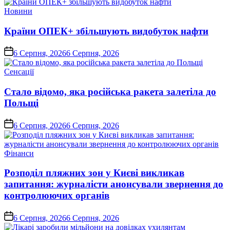
Опублікувати
Новини
у
Країни ОПЕК+ збільшують видобуток нафти
on
6 Серпня, 2026
6 Серпня, 2026
Опублікувати
Сенсації
у
Стало відомо, яка російська ракета залетіла до
Польщі
on
6 Серпня, 2026
6 Серпня, 2026
Опублікувати
Фінанси
у
Розподіл пляжних зон у Києві викликав
запитання: журналісти анонсували звернення до
контролюючих органів
on
6 Серпня, 2026
6 Серпня, 2026