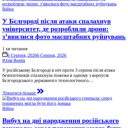
Опублікувати
Війна
у
У Бєлгороді після атаки спалахнув
університет, де розробляли дрони:
з’явилися фото масштабних руйнувань
Орієнтовний
1 хв читання
час
on
6 Серпня, 2026
6 Серпня, 2026
читання
Юлія Верба
У російському Бєлгороді в ніч проти 3 серпня після атаки
безпілотників спалахнула пожежа в одному з корпусів
Бєлгородського державного технологічного…
Дізнатися більше
Опублікувати
Війна
у
Вибух на дні народження російського