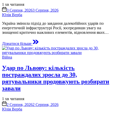
Орієнтовний
1 хв читання
час
on
3 Серпня, 2026
3 Серпня, 2026
читання
Юлія Верба
Україна змінила підхід до завдання далекобійних ударів по
енергетичній інфраструктурі Росії, зосередивши увагу на
знищенні критично важливих елементів, відновлення яких…
Дізнатися більше
Опублікувати
Війна
у
Удар по Львову: кількість
постраждалих зросла до 30,
рятувальники продовжують розбирати
завали
Орієнтовний
1 хв читання
час
on
2 Серпня, 2026
2 Серпня, 2026
читання
Юлія Верба