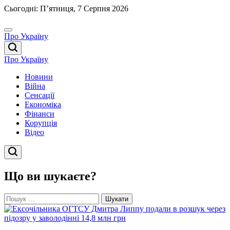
Перейти
Сьогодні: П’ятниця, 7 Серпня 2026
до
вмісту
Про Україну
Про Україну
Новини
Війна
Сенсації
Економіка
Фінанси
Корупція
Відео
Що ви шукаєте?
Пошук: