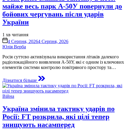
майже весь парк А-50У повернули до
бойових чергувань після ударів
України
Орієнтовний
1 хв читання
час
on
4 Серпня, 2026
4 Серпня, 2026
читання
Юлія Верба
Росія суттєво активізувала використання літаків далекого
радіолокаційного виявлення А-50У, які є одним із ключових
елементів системи контролю повітряного простору та…
Дізнатися більше
Опублікувати
Війна
у
Україна змінила тактику ударів по
Росії: FT розкрила, які цілі тепер
знищують насамперед