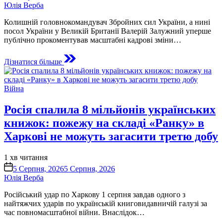
читання
Юлія Верба
Колишній головнокомандувач Збройних сил України, а нині
посол України у Великій Британії Валерій Залужний уперше
публічно прокоментував масштабні кадрові зміни…
Дізнатися більше
Опублікувати
Війна
у
Росія спалила 8 мільйонів українських
книжок: пожежу на складі «Ранку» в
Харкові не можуть загасити третю добу
Орієнтовний
1 хв читання
час
on
5 Серпня, 2026
5 Серпня, 2026
читання
Юлія Верба
Російський удар по Харкову 1 серпня завдав одного з
найтяжчих ударів по українській книговидавничій галузі за
час повномасштабної війни. Внаслідок…