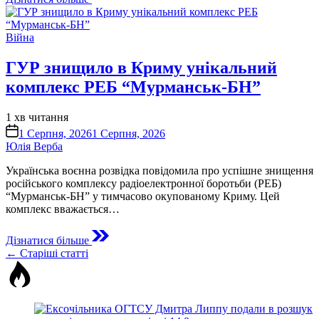
Опублікувати
Війна
у
ГУР знищило в Криму унікальний
комплекс РЕБ “Мурманськ-БН”
Орієнтовний
1 хв читання
час
on
1 Серпня, 2026
1 Серпня, 2026
читання
Юлія Верба
Українська воєнна розвідка повідомила про успішне знищення
російського комплексу радіоелектронної боротьби (РЕБ)
“Мурманськ-БН” у тимчасово окупованому Криму. Цей
комплекс вважається…
Дізнатися більше
Навігація
←
Старіші статті
за
записами