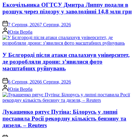
Ексочільника ОГТСУ Дмитра Липпу подали в
розшук через підозру у заволодінні 14,8 млн грн
on
7 Серпня, 2026
7 Серпня, 2026
Опубліковано
Юлія Верба
У Бєлгороді після атаки спалахнув університет,
де розробляли дрони: з’явилися фото
масштабних руйнувань
on
6 Серпня, 2026
6 Серпня, 2026
Опубліковано
Юлія Верба
Лукашенко рятує Путіна: Білорусь у липні
поставила Росії рекордну кількість бензину та
дизеля, – Reuters
on