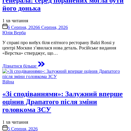
генерала: серед поранених могла бути
його донька
Орієнтовний
1 хв читання
час
on
6 Серпня, 2026
6 Серпня, 2026
читання
Юлія Верба
У справі про вибух біля елітного ресторану Balzi Rossi у
центрі Москви з’явилася нова деталь. Російське видання
«Верстка» стверджує, що…
Дізнатися більше
Опублікувати
Війна
у
«Зі сподіваннями»: Залужний вперше
оцінив Драпатого після зміни
головкома ЗСУ
Орієнтовний
1 хв читання
час
on
5 Серпня, 2026