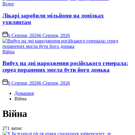
Опублікувати
Відео
у
Лікарі заробили мільйони на довідках
ухилянтам
on
6 Серпня, 2026
6 Серпня, 2026
Опублікувати
Війна
у
Вибух на дні народження російського генерала:
серед поранених могла бути його донька
on
6 Серпня, 2026
6 Серпня, 2026
Домашня
Війна
Війна
271 запис