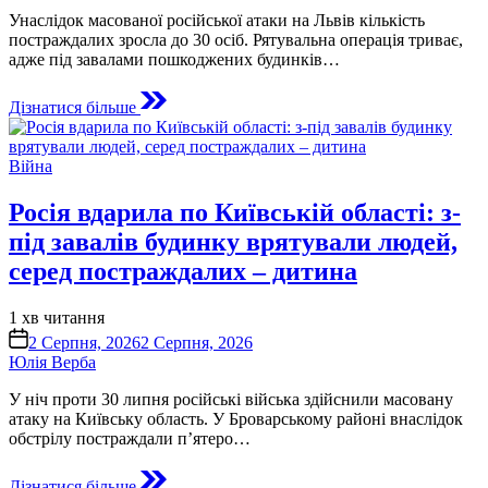
Унаслідок масованої російської атаки на Львів кількість
постраждалих зросла до 30 осіб. Рятувальна операція триває,
адже під завалами пошкоджених будинків…
Дізнатися більше
Опублікувати
Війна
у
Росія вдарила по Київській області: з-
під завалів будинку врятували людей,
серед постраждалих – дитина
Орієнтовний
1 хв читання
час
on
2 Серпня, 2026
2 Серпня, 2026
читання
Юлія Верба
У ніч проти 30 липня російські війська здійснили масовану
атаку на Київську область. У Броварському районі внаслідок
обстрілу постраждали п’ятеро…
Дізнатися більше