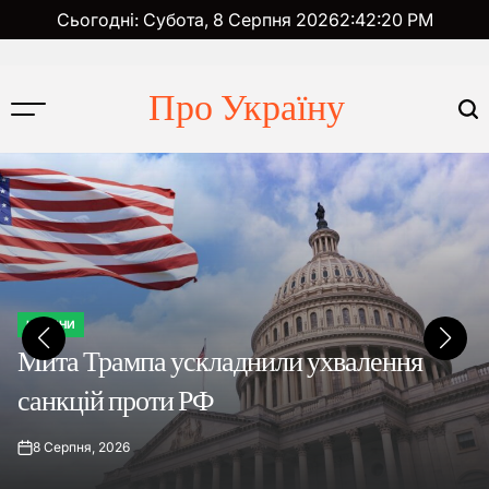
Перейти
Сьогодні: Субота, 8 Серпня 2026
2
:
42
:
21
PM
до
вмісту
Про Україну
НОВИНИ
ОПУБЛІКУВАТИ
Мита Трампа ускладнили ухвалення
У
санкцій проти РФ
8 Серпня, 2026
on