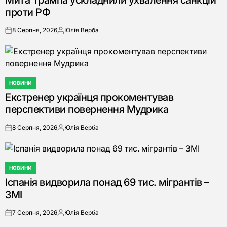
Мита Трампа ускладнили ухвалення санкцій
проти РФ
8 Серпня, 2026
Юлія Верба
on
Опубліковано
НОВИНИ
ОПУБЛІКУВАТИ
Екстренер українця прокоментував
У
перспективи повернення Мудрика
8 Серпня, 2026
Юлія Верба
on
Опубліковано
НОВИНИ
ОПУБЛІКУВАТИ
Іспанія видворила понад 69 тис. мігрантів –
У
ЗМІ
7 Серпня, 2026
Юлія Верба
on
Опубліковано