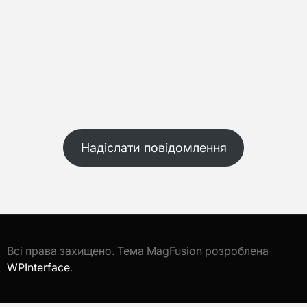
Надіслати повідомлення
Всі права захищено. Тема MagFusion розроблена
WPInterface
.