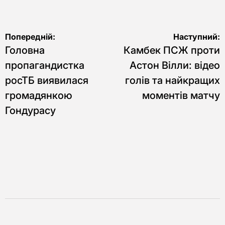
Навігація
Попередній:
Наступний:
Головна
Камбек ПСЖ проти
записів
пропагандистка
Астон Вілли: відео
росТБ виявилася
голів та найкращих
громадянкою
моментів матчу
Гондурасу