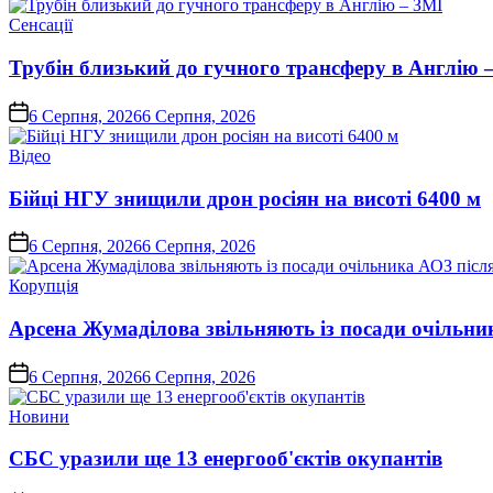
Опублікувати
Сенсації
у
Трубін близький до гучного трансферу в Англію 
on
6 Серпня, 2026
6 Серпня, 2026
Опублікувати
Відео
у
Бійці НГУ знищили дрон росіян на висоті 6400 м
on
6 Серпня, 2026
6 Серпня, 2026
Опублікувати
Корупція
у
Арсена Жумаділова звільняють із посади очільник
on
6 Серпня, 2026
6 Серпня, 2026
Опублікувати
Новини
у
СБС уразили ще 13 енергооб'єктів окупантів