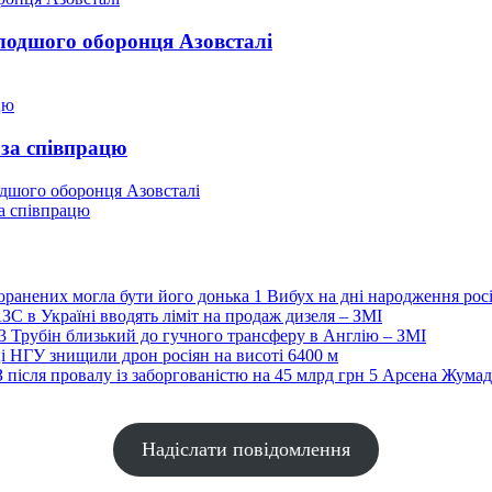
лодшого оборонця Азовсталі
 за співпрацю
одшого оборонця Азовсталі
за співпрацю
1
Вибух на дні народження росі
ЗС в Україні вводять ліміт на продаж дизеля – ЗМІ
3
Трубін близький до гучного трансферу в Англію – ЗМІ
і НГУ знищили дрон росіян на висоті 6400 м
5
Арсена Жумаді
Надіслати повідомлення