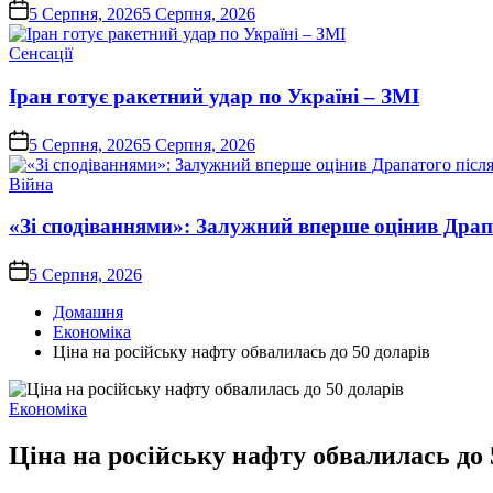
on
5 Серпня, 2026
5 Серпня, 2026
Опублікувати
Сенсації
у
Іран готує ракетний удар по Україні – ЗМІ
on
5 Серпня, 2026
5 Серпня, 2026
Опублікувати
Війна
у
«Зі сподіваннями»: Залужний вперше оцінив Драп
on
5 Серпня, 2026
Домашня
Економіка
Ціна на російську нафту обвалилась до 50 доларів
Опублікувати
Економіка
у
Ціна на російську нафту обвалилась до 