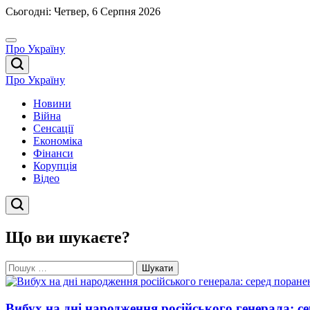
Перейти
Сьогодні: Четвер, 6 Серпня 2026
до
вмісту
Про Україну
Про Україну
Новини
Війна
Сенсації
Економіка
Фінанси
Корупція
Відео
Що ви шукаєте?
Пошук:
Вибух на дні народження російського генерала: с