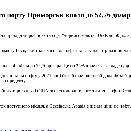
го порту Приморськ впала до 52,76 долар
 на провідний російський сорт “чорного золота” Urals до 50 дола
джету Росії, який залежить від нафти та газу для отримання ма
 впала 4 квітня до 52,76 долара. Це на 25% нижче за закладену д
ередня ціна на нафту у 2025 році буде ближчою до 60 доларів за б
ого продукту.
абних тарифів, які США оголосили минулого тижня. Нафта Brent 
 наступного місяця, а Саудівська Аравія знизила ціни на нафту