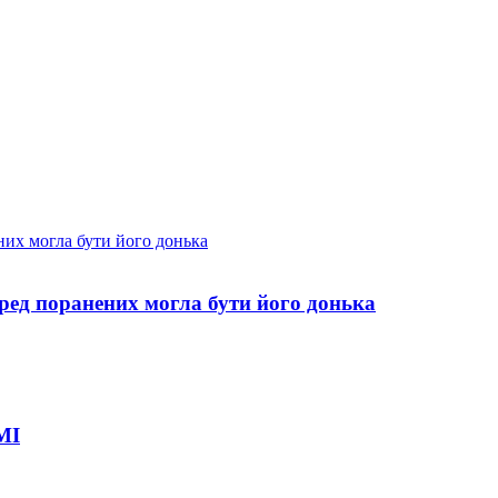
еред поранених могла бути його донька
МІ