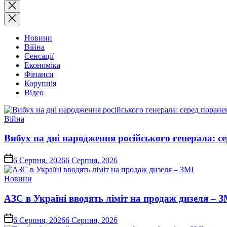
Закрити
пошук
Новини
Війна
Сенсації
Економіка
Фінанси
Корупція
Відео
Опублікувати
Війна
у
Вибух на дні народження російського генерала: с
on
6 Серпня, 2026
6 Серпня, 2026
Опублікувати
Новини
у
АЗС в Україні вводять ліміт на продаж дизеля – З
on
6 Серпня, 2026
6 Серпня, 2026