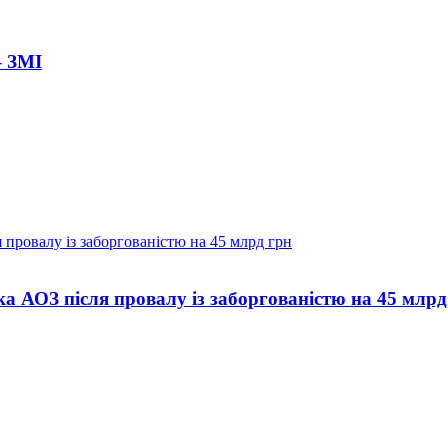
– ЗМІ
а АОЗ після провалу із заборгованістю на 45 млрд