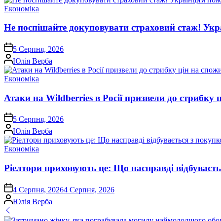
Опублікувати
Економіка
у
Не поспішайте докуповувати страховий стаж! Укра
on
5 Серпня, 2026
Опубліковано
Юлія Верба
Опублікувати
Економіка
у
Атаки на Wildberries в Росії призвели до стрибку 
on
5 Серпня, 2026
Опубліковано
Юлія Верба
Опублікувати
Економіка
у
Ріелтори приховують це: Що насправді відбуваєть
on
4 Серпня, 2026
4 Серпня, 2026
Опубліковано
Юлія Верба