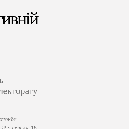
тивній
ь
електорату
 служби
Р у середу, 18