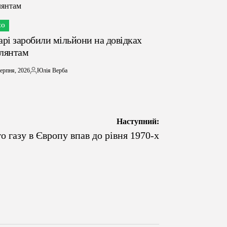
ЕО
ЛІКУВАТИ
арі заробили мільйони на довідках
лянтам
ерпня, 2026
Юлія Верба
Опубліковано
Наступний:
о газу в Європу впав до рівня 1970-х