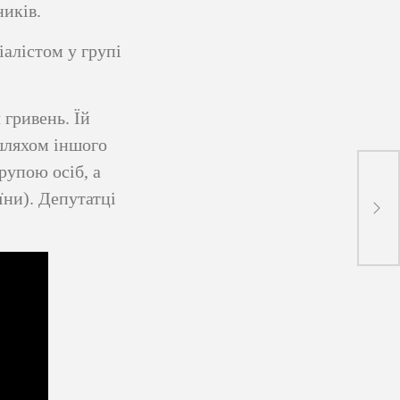
ників.
алістом у групі
 гривень. Їй
 шляхом іншого
рупою осіб, а
Експ
аїни). Депутатці
впав