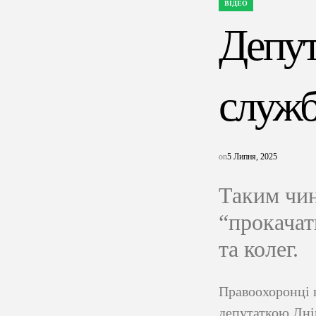
ВІДЕО
ОПУБЛІКУВАТИ
У
Депут
служб
on
5 Липня, 2025
Таким чин
“прокачат
та колег.
Правоохоронці 
депутаткою Дні