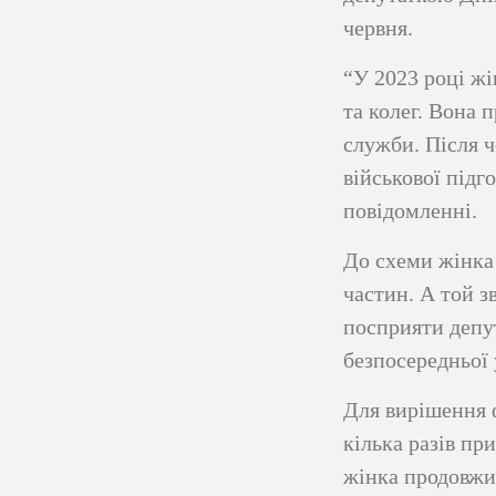
червня.
“У 2023 році жі
та колег. Вона 
служби. Після ч
військової підг
повідомленні.
До схеми жінка 
частин. А той з
посприяти депут
безпосередньої 
Для вирішення 
кілька разів пр
жінка продовжил