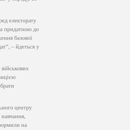
ред електорату
на придатною до
ження базової
ат”, – йдеться у
 військових
зицією
 брати
ьного центру
 навчання,
оформили на