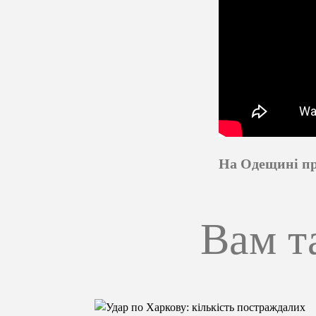
На Одещині пр
Вам т