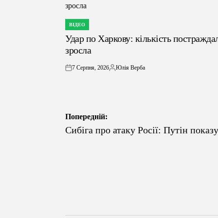
ВІДЕО
ОПУБЛІКУВАТИ
Удар по Харкову: кількість постражда
У
зросла
7 Серпня, 2026
Юлія Верба
on
Опубліковано
Навігація
Попередній:
Сибіга про атаку Росії: Путін пока
записів