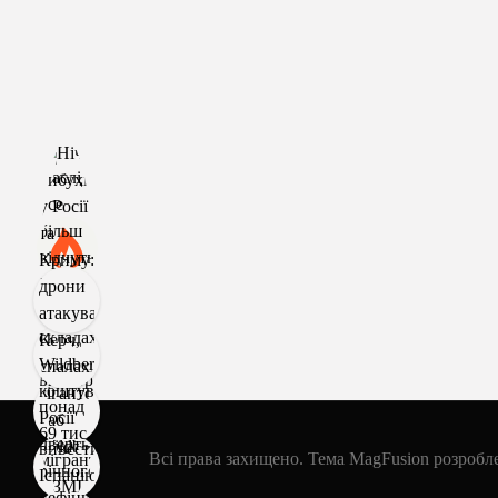
Всі права захищено. Тема MagFusion розроб