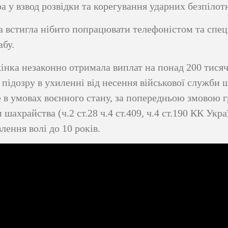
а у взвод розвідки та корегування ударних безпілот
 встигла нібито попрацювати телефоністом та спеці
абу.
інка незаконно отримала виплат на понад 200 тисяч
підозру в ухиленні від несення військової служби
 в умовах воєнного стану, за попередньою змовою г
 шахрайства (ч.2 ст.28 ч.4 ст.409, ч.4 ст.190 КК Укр
лення волі до 10 років.