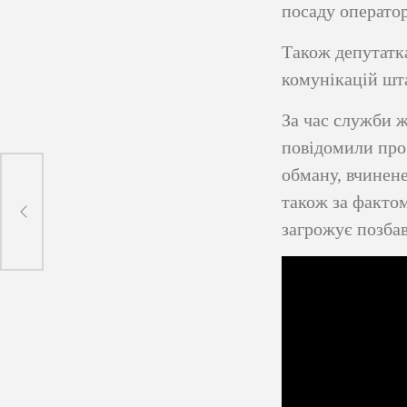
посаду оператор
Також депутатка
комунікацій шт
За час служби ж
повідомили про 
обману, вчинене
також за фактом
загрожує позбав