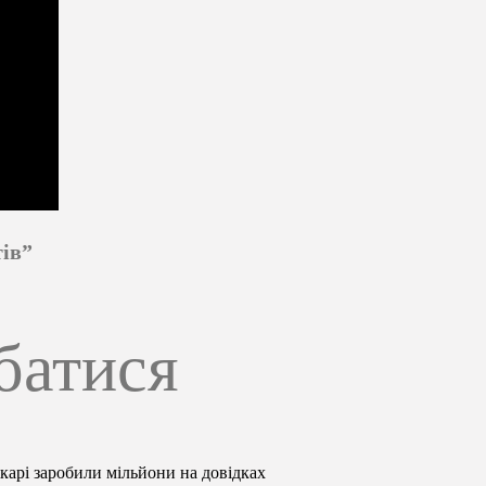
ів”
батися