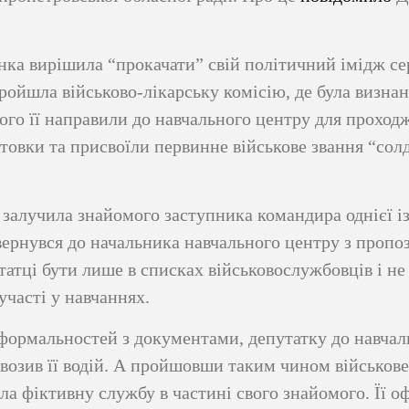
нка вирішила “прокачати” свій політичний імідж се
пройшла військово-лікарську комісію, де була визна
ого її направили до навчального центру для проход
отовки та присвоїли первинне військове звання “солд
залучила знайомого заступника командира однієї із
вернувся до начальника навчального центру з пропо
атці бути лише в списках військовослужбовців і не
участі у навчаннях.
формальностей з документами, депутатку до навчал
ивозив її водій. А пройшовши таким чином військове
а фіктивну службу в частині свого знайомого. Її 