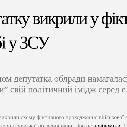
атку викрили у фік
і у ЗСУ
ом депутатка облради намагалас
и” свій політичний імідж серед 
викрили схему фіктивного проходження військової
пропетровської обласної ради. Про це
повідомило
ДБ