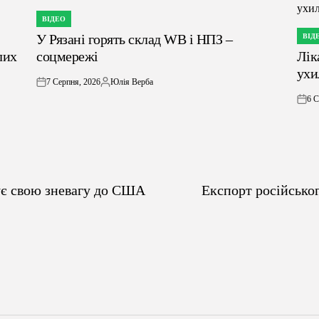
ВІДЕО
ОПУБЛІКУВАТИ
У Рязані горять склад WB і НПЗ –
У
ВІД
ОПУБ
лих
соцмережі
Лік
У
ухи
7 Серпня, 2026
Юлія Верба
on
Опубліковано
6 С
on
зує свою зневагу до США
Експорт російськог