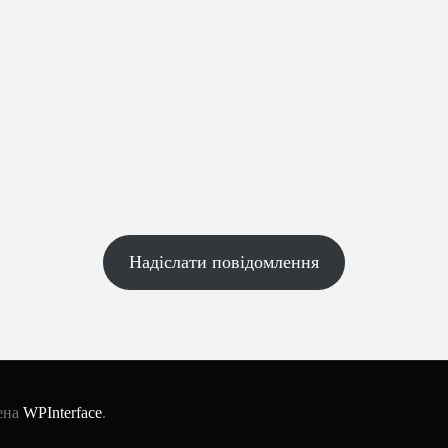
Надіслати повідомлення
лена
WPInterface
.