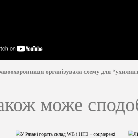
авоохоронниця організувала схему для “ухилянт
акож може сподо