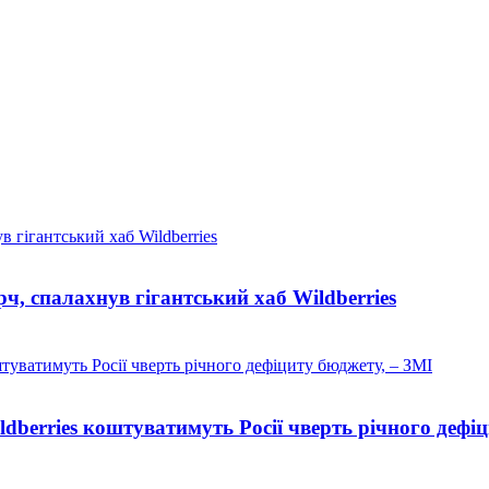
рч, спалахнув гігантський хаб Wildberries
ldberries коштуватимуть Росії чверть річного дефі