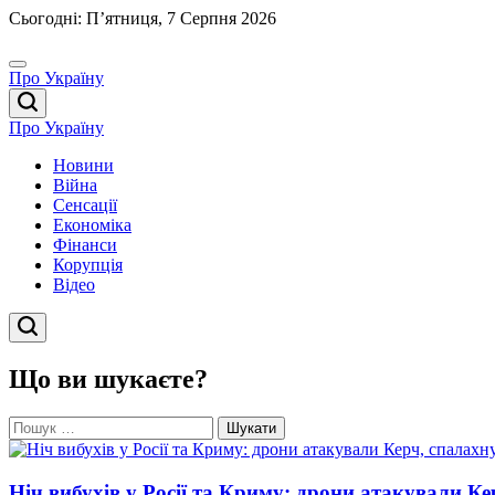
Перейти
Сьогодні: П’ятниця, 7 Серпня 2026
до
вмісту
Про Україну
Про Україну
Новини
Війна
Сенсації
Економіка
Фінанси
Корупція
Відео
Що ви шукаєте?
Пошук:
Ніч вибухів у Росії та Криму: дрони атакували Ке