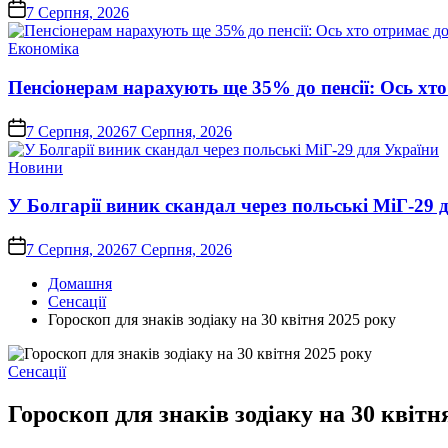
on
7 Серпня, 2026
Опублікувати
Економіка
у
Пенсіонерам нарахують ще 35% до пенсії: Ось хто 
on
7 Серпня, 2026
7 Серпня, 2026
Опублікувати
Новини
у
У Болгарії виник скандал через польські МіГ-29 
on
7 Серпня, 2026
7 Серпня, 2026
Домашня
Сенсації
Гороскоп для знаків зодіаку на 30 квітня 2025 року
Опублікувати
Сенсації
у
Гороскоп для знаків зодіаку на 30 квітн