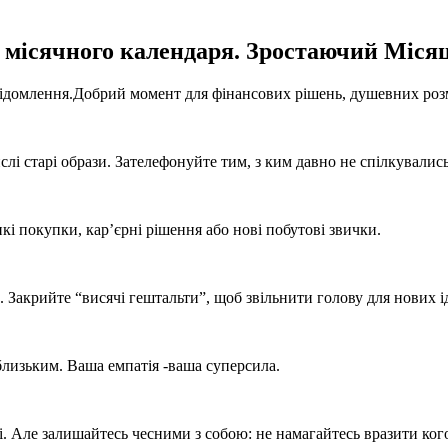
ь місячного календаря. Зростаючий Місяц
відомлення.Добрий момент для фінансових рішень, душевних розм
слі старі образи. Зателефонуйте тим, з ким давно не спілкувались
кі покупки, кар’єрні рішення або нові побутові звички.
Закрийте “висячі гештальти”, щоб звільнити голову для нових і
лизьким. Ваша емпатія -ваша суперсила.
жі. Але залишайтесь чесними з собою: не намагайтесь вразити ког