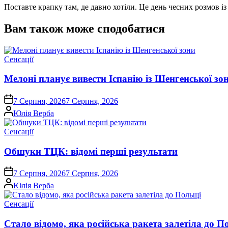
Поставте крапку там, де давно хотіли. Це день чесних розмов 
Вам також може сподобатися
Опублікувати
Сенсації
у
Мелоні планує вивести Іспанію із Шенгенської зо
on
7 Серпня, 2026
7 Серпня, 2026
Опубліковано
Юлія Верба
Опублікувати
Сенсації
у
Обшуки ТЦК: відомі перші результати
on
7 Серпня, 2026
7 Серпня, 2026
Опубліковано
Юлія Верба
Опублікувати
Сенсації
у
Стало відомо, яка російська ракета залетіла до П