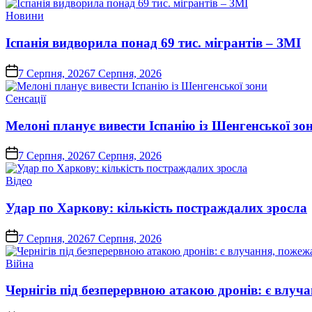
Опублікувати
Новини
у
Іспанія видворила понад 69 тис. мігрантів – ЗМІ
on
7 Серпня, 2026
7 Серпня, 2026
Опублікувати
Сенсації
у
Мелоні планує вивести Іспанію із Шенгенської зо
on
7 Серпня, 2026
7 Серпня, 2026
Опублікувати
Відео
у
Удар по Харкову: кількість постраждалих зросла
on
7 Серпня, 2026
7 Серпня, 2026
Опублікувати
Війна
у
Чернігів під безперервною атакою дронів: є влуч