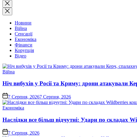
Закрити
пошук
Новини
Війна
Сенсації
Економіка
Фінанси
Корупція
Відео
Опублікувати
Війна
у
Ніч вибухів у Росії та Криму: дрони атакували Ке
on
7 Серпня, 2026
7 Серпня, 2026
Опублікувати
Економіка
у
Наслідки все більш відчутні: Удари по складах Wi
on
7 Серпня, 2026