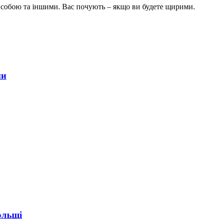
із собою та іншими. Вас почують – якщо ви будете щирими.
ни
ольщі