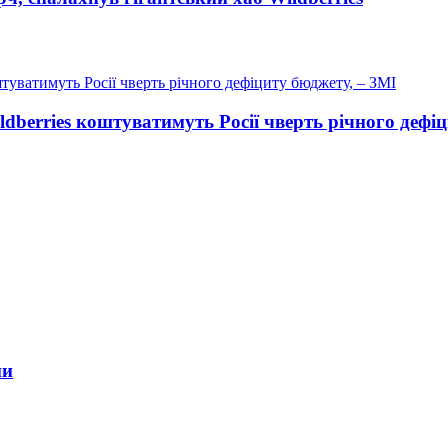
ldberries коштуватимуть Росії чверть річного дефі
ни