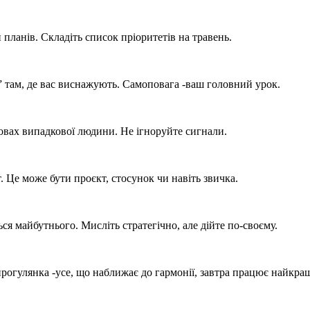
и планів. Складіть список пріоритетів на травень.
і” там, де вас виснажують. Самоповага -ваш головний урок.
ловах випадкової людини. Не ігноруйте сигнали.
. Це може бути проєкт, стосунок чи навіть звичка.
ся майбутнього. Мисліть стратегічно, але дійте по-своєму.
прогулянка -усе, що наближає до гармонії, завтра працює найкра