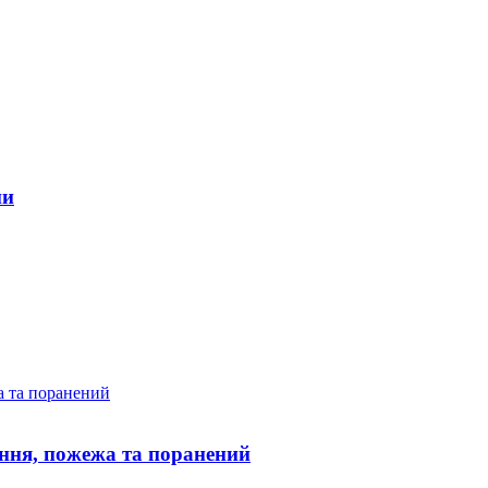
ни
ання, пожежа та поранений