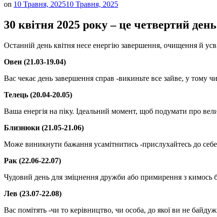
on
10 Травня, 2025
10 Травня, 2025
30 квітня 2025 року – це четвертий ден
Останній день квітня несе енергію завершення, очищення й ус
Овен (21.03-19.04)
Вас чекає день завершення справ -викиньте все зайве, у тому чи
Телець (20.04-20.05)
Ваша енергія на піку. Ідеальний момент, щоб подумати про вели
Близнюки (21.05-21.06)
Може виникнути бажання усамітнитись -прислухайтесь до себе. 
Рак (22.06-22.07)
Чудовий день для зміцнення дружби або примирення з кимось б
Лев (23.07-22.08)
Вас помітять -чи то керівництво, чи особа, до якої ви не байду