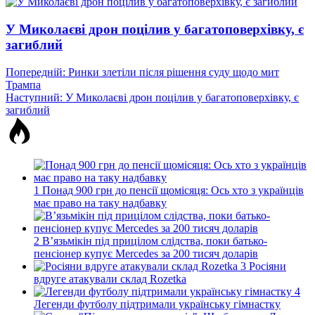
У Миколаєві дрон поцілив у багатоповерхівку, є
загиблий
Навігація
Попередній:
Ринки злетіли після рішення суду щодо мит
Трампа
записів
Наступний:
У Миколаєві дрон поцілив у багатоповерхівку, є
загиблий
1
Понад 900 грн до пенсії щомісяця: Ось хто з українців
має право на таку надбавку
2
В’язьмікін під прицілом слідства, поки батько-
пенсіонер купує Mercedes за 200 тисяч доларів
3
Росіяни
вдруге атакували склад Rozetka
4
Легенди футболу підтримали українську гімнастку