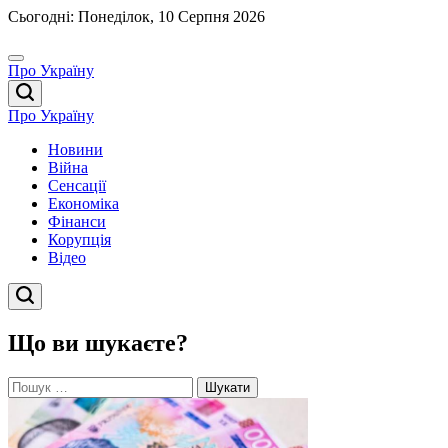
Перейти
Сьогодні: Понеділок, 10 Серпня 2026
до
вмісту
Про Україну
Про Україну
Новини
Війна
Сенсації
Економіка
Фінанси
Корупція
Відео
Що ви шукаєте?
Пошук: