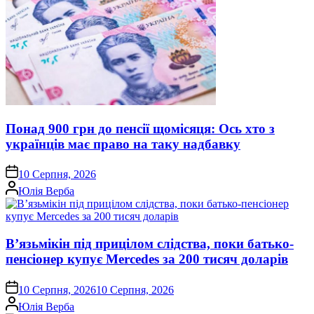
Понад 900 грн до пенсії щомісяця: Ось хто з
українців має право на таку надбавку
on
10 Серпня, 2026
Опубліковано
Юлія Верба
В’язьмікін під прицілом слідства, поки батько-
пенсіонер купує Mercedes за 200 тисяч доларів
on
10 Серпня, 2026
10 Серпня, 2026
Опубліковано
Юлія Верба