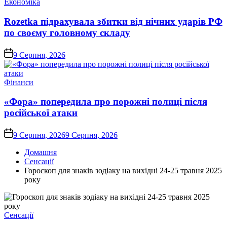
Опублікувати
Економіка
у
Rozetka підрахувала збитки від нічних ударів РФ
по своєму головному складу
on
9 Серпня, 2026
Опублікувати
Фінанси
у
«Фора» попередила про порожні полиці після
російської атаки
on
9 Серпня, 2026
9 Серпня, 2026
Домашня
Сенсації
Гороскоп для знаків зодіаку на вихідні 24-25 травня 2025
року
Опублікувати
Сенсації
у