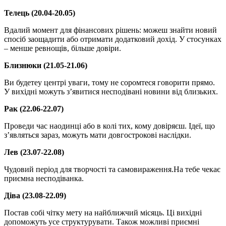
Телець (20.04-20.05)
Вдалий момент для фінансових рішень: можеш знайти новий
спосіб заощадити або отримати додатковий дохід. У стосунках
– менше ревнощів, більше довіри.
Близнюки (21.05-21.06)
Ви будетеу центрі уваги, тому не соромтеся говорити прямо.
У вихідні можуть з’явитися несподівані новини від близьких.
Рак (22.06-22.07)
Проведи час наодинці або в колі тих, кому довіряєш. Ідеї, що
з’являться зараз, можуть мати довгострокові наслідки.
Лев (23.07-22.08)
Чудовий період для творчості та самовираження.На тебе чекає
приємна несподіванка.
Діва (23.08-22.09)
Постав собі чітку мету на найближчий місяць. Ці вихідні
допоможуть усе структурувати. Також можливі приємні