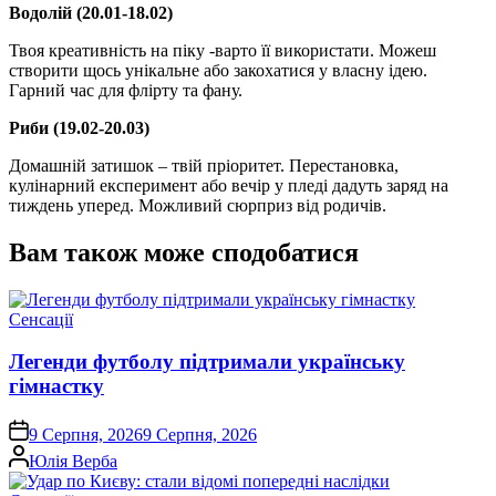
Водолій (20.01-18.02)
Твоя креативність на піку -варто її використати. Можеш
створити щось унікальне або закохатися у власну ідею.
Гарний час для флірту та фану.
Риби (19.02-20.03)
Домашній затишок – твій пріоритет. Перестановка,
кулінарний експеримент або вечір у пледі дадуть заряд на
тиждень уперед. Можливий сюрприз від родичів.
Вам також може сподобатися
Опублікувати
Сенсації
у
Легенди футболу підтримали українську
гімнастку
on
9 Серпня, 2026
9 Серпня, 2026
Опубліковано
Юлія Верба