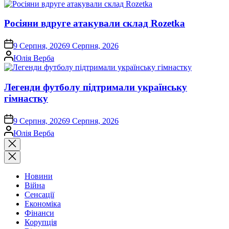
Росіяни вдруге атакували склад Rozetka
on
9 Серпня, 2026
9 Серпня, 2026
Опубліковано
Юлія Верба
Легенди футболу підтримали українську
гімнастку
on
9 Серпня, 2026
9 Серпня, 2026
Опубліковано
Юлія Верба
Закрити
пошук
Новини
Війна
Сенсації
Економіка
Фінанси
Корупція