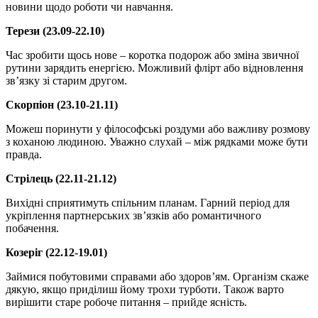
новини щодо роботи чи навчання.
Терези (23.09-22.10)
Час зробити щось нове – коротка подорож або зміна звичної
рутини зарядить енергією. Можливий флірт або відновлення
зв’язку зі старим другом.
Скорпіон (23.10-21.11)
Можеш поринути у філософські роздуми або важливу розмову
з коханою людиною. Уважно слухай – між рядками може бути
правда.
Стрілець (22.11-21.12)
Вихідні сприятимуть спільним планам. Гарний період для
укріплення партнерських зв’язків або романтичного
побачення.
Козеріг (22.12-19.01)
Займися побутовими справами або здоров’ям. Організм скаже
дякую, якщо приділиш йому трохи турботи. Також варто
вирішити старе робоче питання – прийде ясність.