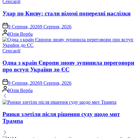
Опублікувати
Сенсації
у
Удар по Києву: стали відомі попередні наслідки
on
9 Серпня, 2026
9 Серпня, 2026
Опубліковано
Юлія Верба
Опублікувати
Сенсації
у
Одна з країн Європи знову зупинила переговори
про вступ України до ЄС
on
9 Серпня, 2026
9 Серпня, 2026
Опубліковано
Юлія Верба
Ринки злетіли після рішення суду щодо мит
Трампа