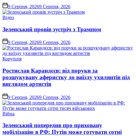
on
9 Серпня, 2026
9 Серпня, 2026
Опублікувати
Відео
у
Зеленський провів зустріч з Трампом
on
9 Серпня, 2026
9 Серпня, 2026
Опублікувати
Корупція
у
Ростислав Карандєєв: від поруки за
розшукувану аферистку до виїзду ухилянтів під
виглядом артистів
on
9 Серпня, 2026
9 Серпня, 2026
Опублікувати
Війна
у
Зеленський попередив про приховану
мобілізацію в РФ: Путін може готувати сотні