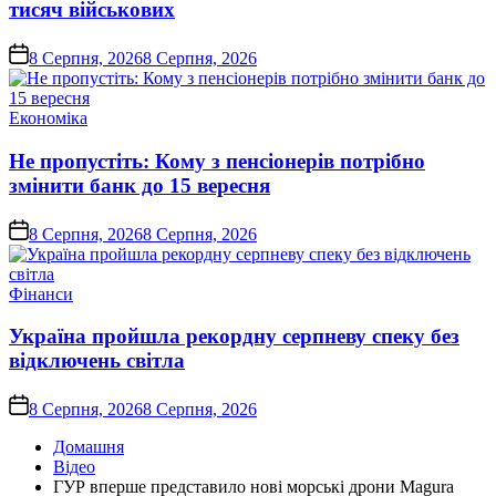
тисяч військових
on
8 Серпня, 2026
8 Серпня, 2026
Опублікувати
Економіка
у
Не пропустіть: Кому з пенсіонерів потрібно
змінити банк до 15 вересня
on
8 Серпня, 2026
8 Серпня, 2026
Опублікувати
Фінанси
у
Україна пройшла рекордну серпневу спеку без
відключень світла
on
8 Серпня, 2026
8 Серпня, 2026
Домашня
Відео
ГУР вперше представило нові морські дрони Magura