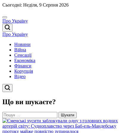
Перейти
Сьогодні: Неділя, 9 Серпня 2026
до
вмісту
Про Україну
Про Україну
Новини
Війна
Сенсації
Економіка
Фінанси
Корупція
Відео
Що ви шукаєте?
Пошук: