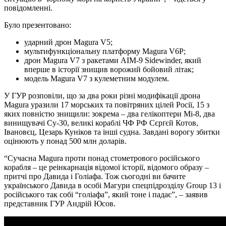
повідомленні.
Було презентовано:
ударний дрон Magura V5;
мультифункціональну платформу Magura V6P;
дрон Magura V7 з ракетами AIM-9 Sidewinder, який
вперше в історії знищив ворожий бойовий літак;
модель Magura V7 з кулеметним модулем.
У ГУР розповіли, що за два роки різні модифікації дрона
Magura уразили 17 морських та повітряних цілей Росії, 15 з
яких повністю знищили: зокрема – два гелікоптери Мі-8, два
винищувачі Су-30, великі кораблі ЧФ РФ Сєрґєй Котов,
Івановєц, Цезарь Куніков та інші судна. Завдані ворогу збитки
оцінюють у понад 500 млн доларів.
“Сучасна Magura проти понад стометрового російського
корабля – це реінкарнація відомої історії, відомого образу –
притчі про Давида і Голіафа. Тож сьогодні ви бачите
українського Давида в особі Магури спецпідрозділу Group 13 і
російського так собі “голіафа”, який тоне і падає”, – заявив
представник ГУР Андрій Юсов.