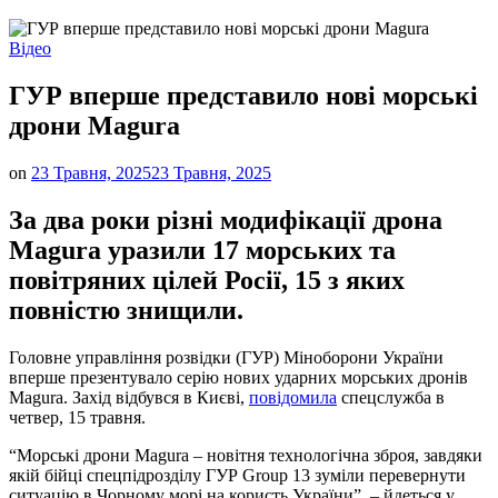
Опублікувати
Відео
у
ГУР вперше представило нові морські
дрони Magura
on
23 Травня, 2025
23 Травня, 2025
За два роки різні модифікації дрона
Magura уразили 17 морських та
повітряних цілей Росії, 15 з яких
повністю знищили.
Головне управління розвідки (ГУР) Міноборони України
вперше презентувало серію нових ударних морських дронів
Magura. Захід відбувся в Києві,
повідомила
спецслужба в
четвер, 15 травня.
“Морські дрони Magura – новітня технологічна зброя, завдяки
якій бійці спецпідрозділу ГУР Group 13 зуміли перевернути
ситуацію в Чорному морі на користь України”, – йдеться у