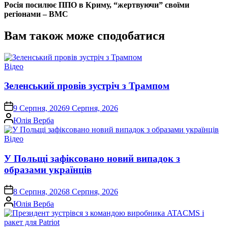
Росія посилює ППО в Криму, “жертвуючи” своїми
регіонами – ВМС
Вам також може сподобатися
Опублікувати
Відео
у
Зеленський провів зустріч з Трампом
on
9 Серпня, 2026
9 Серпня, 2026
Опубліковано
Юлія Верба
Опублікувати
Відео
у
У Польщі зафіксовано новий випадок з
образами українців
on
8 Серпня, 2026
8 Серпня, 2026
Опубліковано
Юлія Верба