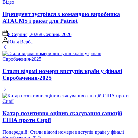
Опублікувати
Відео
у
Президент зустрівся з командою виробника
ATACMS і ракет для Patriot
on
8 Серпня, 2026
8 Серпня, 2026
Опубліковано
Юлія Верба
Стали відомі номери виступів країн у фіналі
Євробачення-2025
Катар позитивно оцінив скасування санкцій
США проти Сирії
Навігація
Попередній:
Стали відомі номери виступів країн у фіналі
Євробачення-2025