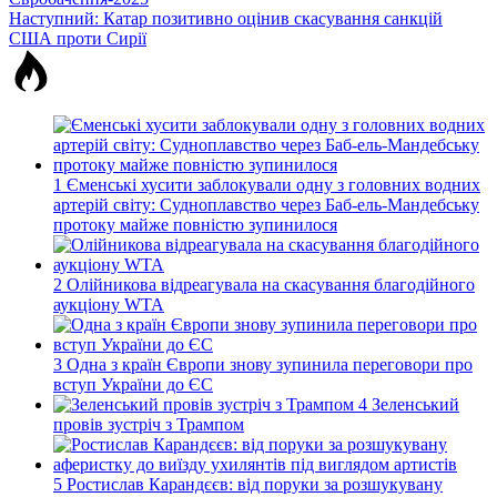
записів
Наступний:
Катар позитивно оцінив скасування санкцій
США проти Сирії
1
Єменські хусити заблокували одну з головних водних
артерій світу: Судноплавство через Баб-ель-Мандебську
протоку майже повністю зупинилося
2
Олійникова відреагувала на скасування благодійного
аукціону WTA
3
Одна з країн Європи знову зупинила переговори про
вступ України до ЄС
4
Зеленський
провів зустріч з Трампом
5
Ростислав Карандєєв: від поруки за розшукувану