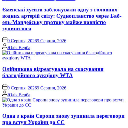
Єменські хусити заблокували одну з головних
водних артерій світу: Судноплавство через Баб-
ель-Мандебську протоку майже повністю
зупинилося
on
9 Серпня, 2026
9 Серпня, 2026
Опубліковано
Юлія Верба
Олійникова відреагувала на скасування
благодійного аукціону WTA
on
9 Серпня, 2026
9 Серпня, 2026
Опубліковано
Юлія Верба
Одна з країн Європи знову зупинила переговори
про вступ України до ЄС