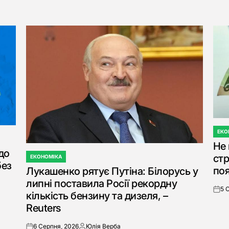
ЕКО
ОПУБ
Не 
У
до
стр
ЕКОНОМІКА
ОПУБЛІКУВАТИ
без
поя
Лукашенко рятує Путіна: Білорусь у
У
липні поставила Росії рекордну
5 
on
кількість бензину та дизеля, –
Reuters
6 Серпня, 2026
Юлія Верба