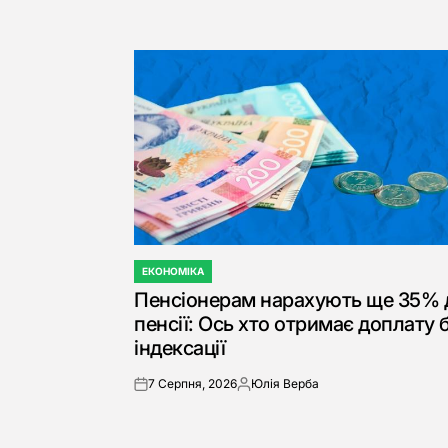
ЕКОНОМІКА
ОПУБЛІКУВАТИ
Пенсіонерам нарахують ще 35% 
У
пенсії: Ось хто отримає доплату 
індексації
7 Серпня, 2026
Юлія Верба
on
Опубліковано