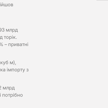
дійшов
,93 млрд
д торік.
% – приватні
куб м),
ка імпорту з
2 млрд
і потрібно