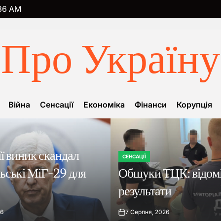
38
AM
Про Україну
Війна
Сенсації
Економіка
Фінанси
Корупція
ї виник скандал
СЕНСАЦІЇ
ОПУБЛІКУВАТИ
льські МіГ-29 для
Обшуки ТЦК: відомі
У
результати
26
7 Серпня, 2026
on