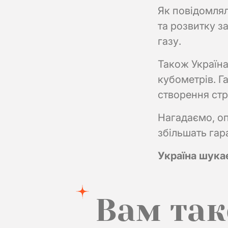
Як повідомлял
та розвитку з
газу.
Також Україна
кубометрів. Г
створення стр
Нагадаємо, оп
збільшать гар
Україна шука
Вам та