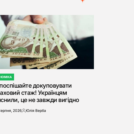
НОМІКА
ЛІКУВАТИ
поспішайте докуповувати
аховий стаж! Українцям
снили, це не завжди вигідно
Серпня, 2026
Юлія Верба
Опубліковано