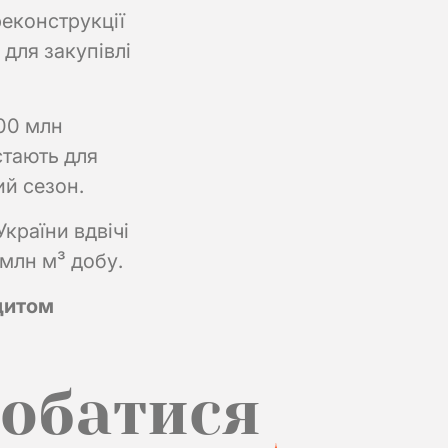
еконструкції
для закупівлі
100 млн
стають для
ий сезон.
країни вдвічі
 млн м³ добу.
іцитом
обатися