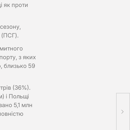
і як проти
 сезону,
 (ПСГ).
“митного
порту, з яких
о, близько 59
рів (36%).
) і Польщі
ано 5,1 млн
У П
зус
 повністю