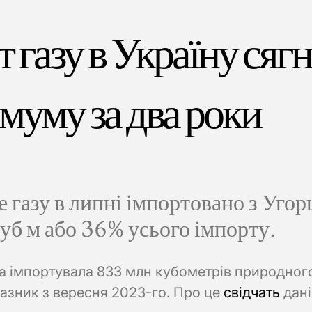
 газу в Україну сяг
муму за два роки
 газу в липні імпортовано з Уго
уб м або 36% усього імпорту.
на імпортувала 833 млн кубометрів природного
азник з вересня 2023-го. Про це
свідчать
дані