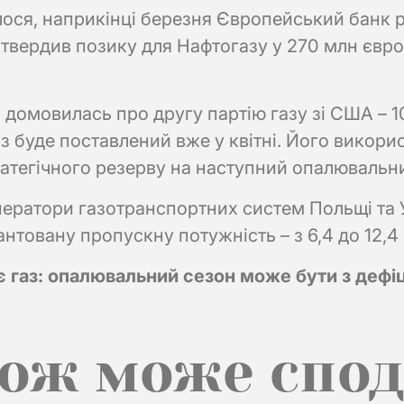
ося, наприкінці березня Європейський банк р
атвердив позику для Нафтогазу у 270 млн євро 
 домовилась про другу партію газу зі США – 
аз буде поставлений вже у квітні. Його викори
атегічного резерву на наступний опалювальн
ератори газотранспортних систем Польщі та У
антовану пропускну потужність – з 6,4 до 12,4
є газ: опалювальний сезон може бути з деф
кож може спод