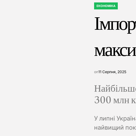
ЕКОНОМІКА
ОПУБЛІКУВАТИ
Імпорт
У
макси
on
11 Серпня, 2025
Найбільше
300 млн к
У липні Украї
найвищий пок