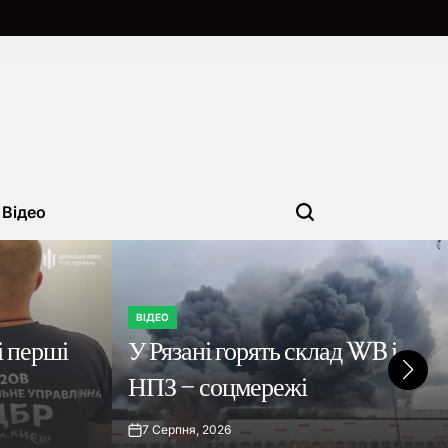
Відео
ВІДЕО
ОПУБЛІКУВАТИ
 перші
У Рязані горять склад WB і
У
НПЗ – соцмережі
7 Серпня, 2026
on