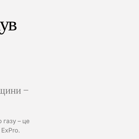
нув
рщини –
 газу – це
 ExPro.