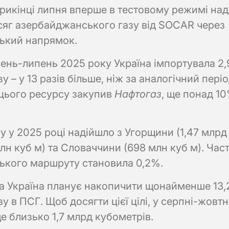
прикінці липня вперше в тестовому режимі на
сяг азербайджанського газу від SOCAR через
ький напрямок.
чень-липень 2025 року Україна імпортувала 2
у – у 13 разів більше, ніж за аналогічний періо
цього ресурсу закупив
Нафтогаз
, ще понад 10
у у 2025 році надійшло з Угорщини (1,47 млрд 
лн куб м) та Словаччини (698 млн куб м). Част
ького маршруту становила 0,2%.
да Україна планує накопичити щонайменше 13,
у в ПСГ. Щоб досягти цієї цілі, у серпні-жовтн
е близько 1,7 млрд кубометрів.