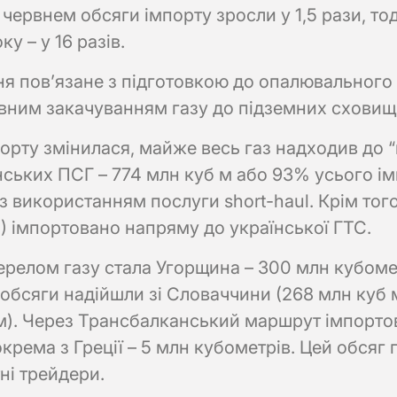
 червнем обсяги імпорту зросли у 1,5 рази, тод
у – у 16 разів.
ня пов’язане з підготовкою до опалювального
вним закачуванням газу до підземних сховищ
орту змінилася, майже весь газ надходив до 
нських ПСГ – 774 млн куб м або 93% усього ім
 з використанням послуги short-haul. Крім тог
) імпортовано напряму до української ГТС.
релом газу стала Угорщина – 300 млн кубомет
 обсяги надійшли зі Словаччини (268 млн куб м
м). Через Трансбалканський маршрут імпортов
окрема з Греції – 5 млн кубометрів. Цей обсяг
ні трейдери.