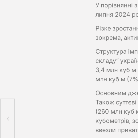
У порівнянні з
липня 2024 рок
Різке зростан
зокрема, акти
Структура імп
складу” украї
3,4 млн куб м
млн куб м (7%
Основним дже
Також суттєві
(260 млн куб 
а
кубометрів, з
ввезли приват