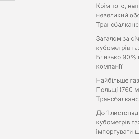
Крім того, на
невеликий об
Трансбалканс
Загалом за сі
кубометрів газ
Близько 90% 
компанії.
Найбільше газ
Польщі (760 м
Трансбалканс
До 1 листопа
кубометрів газ
імпортувати щ