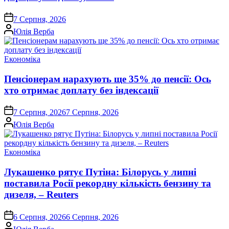
on
7 Серпня, 2026
Опубліковано
Юлія Верба
Опублікувати
Економіка
у
Пенсіонерам нарахують ще 35% до пенсії: Ось
хто отримає доплату без індексації
on
7 Серпня, 2026
7 Серпня, 2026
Опубліковано
Юлія Верба
Опублікувати
Економіка
у
Лукашенко рятує Путіна: Білорусь у липні
поставила Росії рекордну кількість бензину та
дизеля, – Reuters
on
6 Серпня, 2026
6 Серпня, 2026
Опубліковано