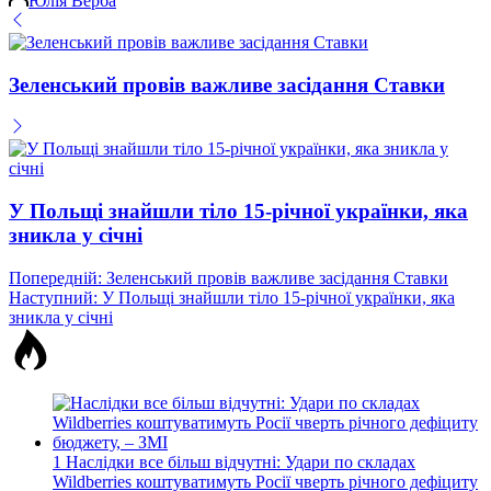
Юлія Верба
Зеленський провів важливе засідання Ставки
У Польщі знайшли тіло 15-річної українки, яка
зникла у січні
Навігація
Попередній:
Зеленський провів важливе засідання Ставки
Наступний:
У Польщі знайшли тіло 15-річної українки, яка
записів
зникла у січні
1
Наслідки все більш відчутні: Удари по складах
Wildberries коштуватимуть Росії чверть річного дефіциту