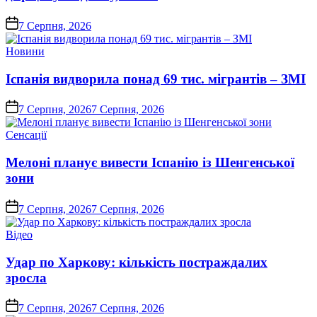
on
7 Серпня, 2026
Опублікувати
Новини
у
Іспанія видворила понад 69 тис. мігрантів – ЗМІ
on
7 Серпня, 2026
7 Серпня, 2026
Опублікувати
Сенсації
у
Мелоні планує вивести Іспанію із Шенгенської
зони
on
7 Серпня, 2026
7 Серпня, 2026
Опублікувати
Відео
у
Удар по Харкову: кількість постраждалих
зросла
on
7 Серпня, 2026
7 Серпня, 2026