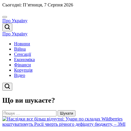
Перейти
Сьогодні: П’ятниця, 7 Серпня 2026
до
вмісту
Про Україну
Про Україну
Новини
Війна
Сенсації
Економіка
Фінанси
Корупція
Відео
Що ви шукаєте?
Пошук: