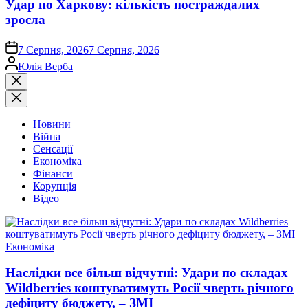
Удар по Харкову: кількість постраждалих
зросла
on
7 Серпня, 2026
7 Серпня, 2026
Опубліковано
Юлія Верба
Закрити
пошук
Новини
Війна
Сенсації
Економіка
Фінанси
Корупція
Відео
Опублікувати
Економіка
у
Наслідки все більш відчутні: Удари по складах
Wildberries коштуватимуть Росії чверть річного
дефіциту бюджету, – ЗМІ