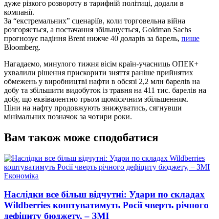
дуже різкого розвороту в тарифній політиці, додали в
компанії.
За “екстремальних” сценаріїв, коли торговельна війна
розгоряється, а постачання збільшується, Goldman Sachs
прогнозує падіння Brent нижче 40 доларів за барель,
пише
Bloomberg.
Нагадаємо, минулого тижня вісім країн-учасниць ОПЕК+
ухвалили рішення прискорити зняття раніше прийнятих
обмежень у виробництві нафти в обсязі 2,2 млн барелів на
добу та збільшити видобуток із травня на 411 тис. барелів на
добу, що еквівалентно трьом щомісячним збільшенням.
Ціни на нафту продовжують знижуватись, сягнувши
мінімальних позначок за чотири роки.
Вам також може сподобатися
Опублікувати
Економіка
у
Наслідки все більш відчутні: Удари по складах
Wildberries коштуватимуть Росії чверть річного
дефіциту бюджету, – ЗМІ