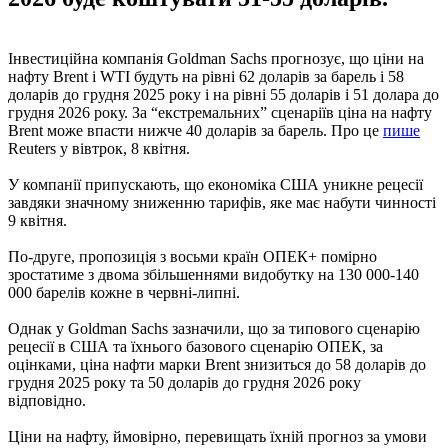
Інвестиційна компанія Goldman Sachs прогнозує, що ціни на
нафту Brent і WTI будуть на рівні 62 доларів за барель і 58
доларів до грудня 2025 року і на рівні 55 доларів і 51 долара до
грудня 2026 року. За “екстремальних” сценаріїв ціна на нафту
Brent може впасти нижче 40 доларів за барель. Про це
пише
Reuters у вівтрок, 8 квітня.
У компанії припускають, що економіка США уникне рецесії
завдяки значному зниженню тарифів, яке має набути чинності
9 квітня.
По-друге, пропозиція з восьми країн ОПЕК+ помірно
зростатиме з двома збільшеннями видобутку на 130 000-140
000 барелів кожне в червні-липні.
Однак у Goldman Sachs зазначили, що за типового сценарію
рецесії в США та їхнього базового сценарію ОПЕК, за
оцінками, ціна нафти марки Brent знизиться до 58 доларів до
грудня 2025 року та 50 доларів до грудня 2026 року
відповідно.
Ціни на нафту, ймовірно, перевищать їхній прогноз за умови