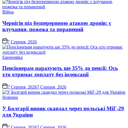
Опублікувати
Війна
у
Чернігів під безперервною атакою дронів: є
влучання, пожежа та поранений
on
7 Серпня, 2026
Опублікувати
Економіка
у
Пенсіонерам нарахують ще 35% до пенсії: Ось
хто отримає доплату без індексації
on
7 Серпня, 2026
7 Серпня, 2026
Опублікувати
Новини
у
У Болгарії виник скандал через польські МіГ-29
для України
on
7 Серпня, 2026
7 Серпня, 2026