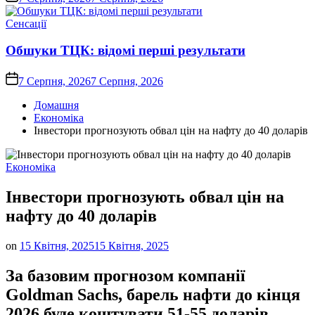
Опублікувати
Сенсації
у
Обшуки ТЦК: відомі перші результати
on
7 Серпня, 2026
7 Серпня, 2026
Домашня
Економіка
Інвестори прогнозують обвал цін на нафту до 40 доларів
Опублікувати
Економіка
у
Інвестори прогнозують обвал цін на
нафту до 40 доларів
on
15 Квітня, 2025
15 Квітня, 2025
За базовим прогнозом компанії
Goldman Sachs, барель нафти до кінця
2026 буде коштувати 51-55 доларів.