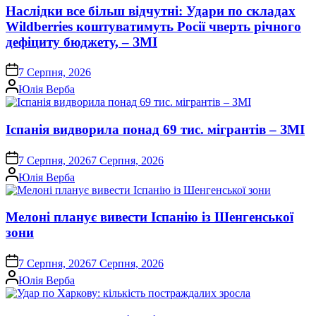
Наслідки все більш відчутні: Удари по складах
Wildberries коштуватимуть Росії чверть річного
дефіциту бюджету, – ЗМІ
on
7 Серпня, 2026
Опубліковано
Юлія Верба
Іспанія видворила понад 69 тис. мігрантів – ЗМІ
on
7 Серпня, 2026
7 Серпня, 2026
Опубліковано
Юлія Верба
Мелоні планує вивести Іспанію із Шенгенської
зони
on
7 Серпня, 2026
7 Серпня, 2026
Опубліковано
Юлія Верба