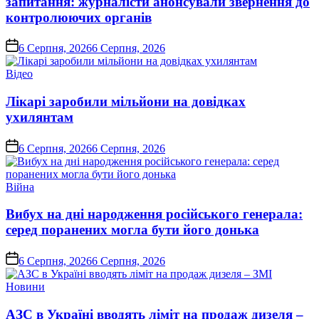
запитання: журналісти анонсували звернення до
контролюючих органів
on
6 Серпня, 2026
6 Серпня, 2026
Опублікувати
Відео
у
Лікарі заробили мільйони на довідках
ухилянтам
on
6 Серпня, 2026
6 Серпня, 2026
Опублікувати
Війна
у
Вибух на дні народження російського генерала:
серед поранених могла бути його донька
on
6 Серпня, 2026
6 Серпня, 2026
Опублікувати
Новини
у
АЗС в Україні вводять ліміт на продаж дизеля –