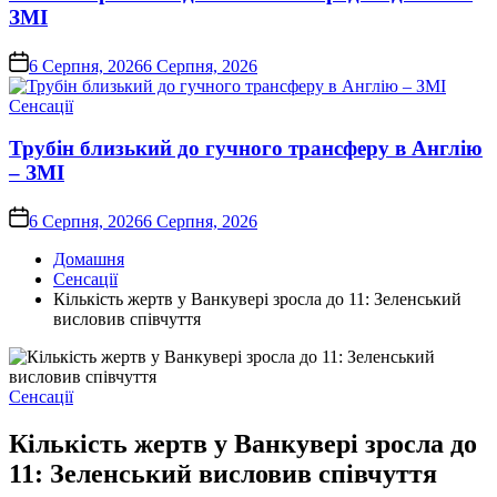
ЗМІ
on
6 Серпня, 2026
6 Серпня, 2026
Опублікувати
Сенсації
у
Трубін близький до гучного трансферу в Англію
– ЗМІ
on
6 Серпня, 2026
6 Серпня, 2026
Домашня
Сенсації
Кількість жертв у Ванкувері зросла до 11: Зеленський
висловив співчуття
Опублікувати
Сенсації
у
Кількість жертв у Ванкувері зросла до
11: Зеленський висловив співчуття