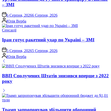
– ЗМІ
on
6 Серпня, 2026
6 Серпня, 2026
Опубліковано
Юлія Верба
Опублікувати
Сенсації
у
Іран готує ракетний удар по Україні – ЗМІ
on
5 Серпня, 2026
5 Серпня, 2026
Опубліковано
Юлія Верба
ВВП Сполучених Штатів знизився вперше з 2022
року
Трамп запропонував збільшити оборонний