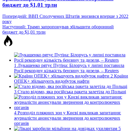
бюджет до $1,01 трлн
Навігація
Попередній:
ВВП Сполучених Штатів знизився вперше з 2022
року
записів
Наступний:
Трамп запропонував збільшити оборонний
бюджет до $1,01 трлн
1
Лукашенко рятує Путіна: Білорусь у липні поставила
Росії рекордну кількість бензину та дизеля, – Reuters
2
Країни
ОПЕК+ збільшують видобуток нафти
3
Стало відомо, яка російська ракета залетіла до Польщі
4
Розподіл пляжних зон у Києві викликав запитання:
журналісти анонсували звернення до контролюючих
органів
5