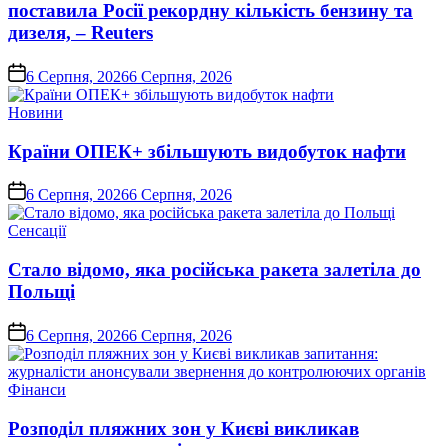
поставила Росії рекордну кількість бензину та
дизеля, – Reuters
on
6 Серпня, 2026
6 Серпня, 2026
Опублікувати
Новини
у
Країни ОПЕК+ збільшують видобуток нафти
on
6 Серпня, 2026
6 Серпня, 2026
Опублікувати
Сенсації
у
Стало відомо, яка російська ракета залетіла до
Польщі
on
6 Серпня, 2026
6 Серпня, 2026
Опублікувати
Фінанси
у
Розподіл пляжних зон у Києві викликав