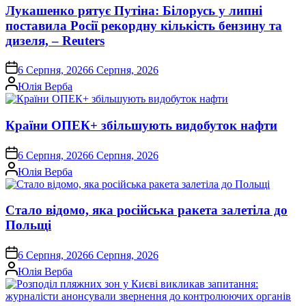
Лукашенко рятує Путіна: Білорусь у липні
поставила Росії рекордну кількість бензину та
дизеля, – Reuters
on
6 Серпня, 2026
6 Серпня, 2026
Опубліковано
Юлія Верба
Країни ОПЕК+ збільшують видобуток нафти
on
6 Серпня, 2026
6 Серпня, 2026
Опубліковано
Юлія Верба
Стало відомо, яка російська ракета залетіла до
Польщі
on
6 Серпня, 2026
6 Серпня, 2026
Опубліковано
Юлія Верба