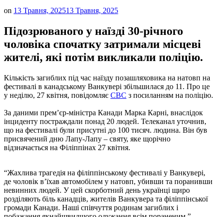
on
13 Травня, 2025
13 Травня, 2025
Підозрюваного у наїзді 30-річного
чоловіка спочатку затримали місцеві
жителі, які потім викликали поліцію.
Кількість загиблих під час наїзду позашляховика на натовп на
фестивалі в канадському Ванкувері збільшилася до 11. Про це
у неділю, 27 квітня, повідомляє
CBC
з посиланням на поліцію.
За даними прем’єр-міністра Канади Марка Карні, внаслідок
інциденту постраждали понад 20 людей. Телеканал уточнив,
що на фестивалі були присутні до 100 тисяч. людина. Він був
присвячений дню Лапу-Лапу – святу, яке щорічно
відзначається на Філіппінах 27 квітня.
“Жахлива трагедія на філіппінському фестивалі у Ванкувері,
де чоловік в’їхав автомобілем у натовп, убивши та поранивши
невинних людей. У цей скорботний день українці щиро
розділяють біль канадців, жителів Ванкувера та філіппінської
громади Канади. Наші співчуття родинам загиблих і
побажання якнайшвидшого одужання всім пораненим,” –