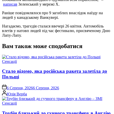
написав
Зеленський у мережі Х.
Раніше повідомлялося про 9 загиблих внаслідок наїзду на
людей у канадському Ванкувері.
Нагадаємо, трагедія сталася ввечері 26 квітня. Автомобіль
влетів у натовп людей під час фестивалю, присвяченому Дню
Лапу-Лапу.
Вам також може сподобатися
Опублікувати
Сенсації
у
Стало відомо, яка російська ракета залетіла до
Польщі
on
6 Серпня, 2026
6 Серпня, 2026
Опубліковано
Юлія Верба
Опублікувати
Сенсації
у
Трубін близький до гучного трансферу в Англію