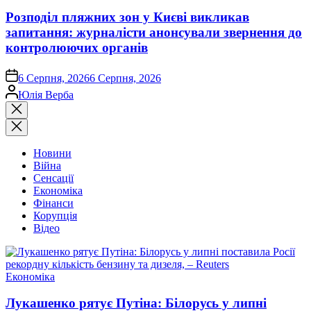
Розподіл пляжних зон у Києві викликав
запитання: журналісти анонсували звернення до
контролюючих органів
on
6 Серпня, 2026
6 Серпня, 2026
Опубліковано
Юлія Верба
Закрити
пошук
Новини
Війна
Сенсації
Економіка
Фінанси
Корупція
Відео
Опублікувати
Економіка
у
Лукашенко рятує Путіна: Білорусь у липні