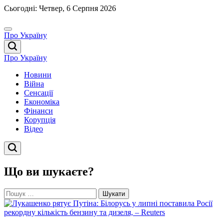
Перейти
Сьогодні: Четвер, 6 Серпня 2026
до
вмісту
Про Україну
Про Україну
Новини
Війна
Сенсації
Економіка
Фінанси
Корупція
Відео
Що ви шукаєте?
Пошук: