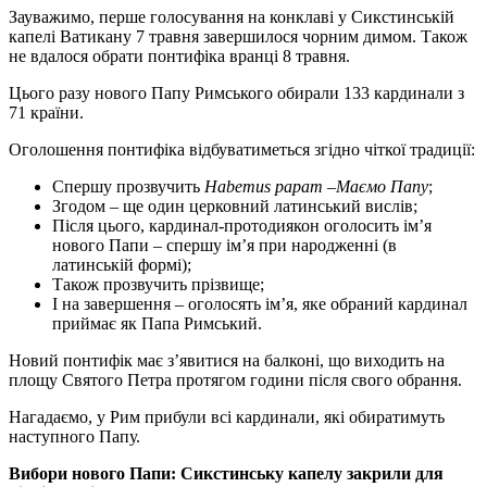
Зауважимо, перше голосування на конклаві у Сикстинській
капелі Ватикану 7 травня завершилося чорним димом. Також
не вдалося обрати понтифіка вранці 8 травня.
Цього разу нового Папу Римського обирали 133 кардинали з
71 країни.
Оголошення понтифіка відбуватиметься згідно чіткої традиції:
Спершу прозвучить
Habemus papam
–
Маємо Папу
;
Згодом – ще один церковний латинський вислів;
Після цього, кардинал-протодиякон оголосить ім’я
нового Папи – спершу ім’я при народженні (в
латинській формі);
Також прозвучить прізвище;
І на завершення – оголосять ім’я, яке обраний кардинал
приймає як Папа Римський.
Новий понтифік має з’явитися на балконі, що виходить на
площу Святого Петра протягом години після свого обрання.
Нагадаємо, у Рим прибули всі кардинали, які обиратимуть
наступного Папу.
Вибори нового Папи: Сикстинську капелу закрили для