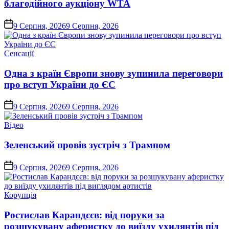
благодійного аукціону WTA
on
9 Серпня, 2026
9 Серпня, 2026
Опублікувати
Сенсації
у
Одна з країн Європи знову зупинила переговори
про вступ України до ЄС
on
9 Серпня, 2026
9 Серпня, 2026
Опублікувати
Відео
у
Зеленський провів зустріч з Трампом
on
9 Серпня, 2026
9 Серпня, 2026
Опублікувати
Корупція
у
Ростислав Карандєєв: від поруки за
розшукувану аферистку до виїзду ухилянтів під