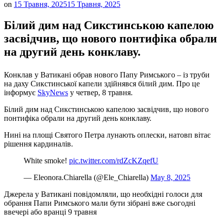
on
15 Травня, 2025
15 Травня, 2025
Білий дим над Сикстинською капелою
засвідчив, що нового понтифіка обрали
на другий день конклаву.
Конклав у Ватикані обрав нового Папу Римського – із труби
на даху Сикстинської капели здійнявся білий дим. Про це
інформує
SkyNews
у четвер, 8 травня.
Білий дим над Сикстинською капелою засвідчив, що нового
понтифіка обрали на другий день конклаву.
Нині на площі Святого Петра лунають оплески, натовп вітає
рішення кардиналів.
White smoke!
pic.twitter.com/rdZcKZqefU
— Eleonora.Chiarella (@Ele_Chiarella)
May 8, 2025
Джерела у Ватикані повідомляли, що необхідні голоси для
обрання Папи Римського мали бути зібрані вже сьогодні
ввечері або вранці 9 травня