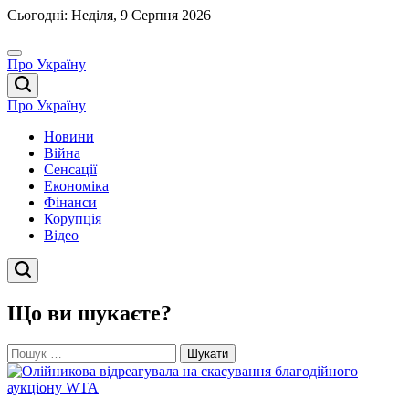
Перейти
Сьогодні: Неділя, 9 Серпня 2026
до
вмісту
Про Україну
Про Україну
Новини
Війна
Сенсації
Економіка
Фінанси
Корупція
Відео
Що ви шукаєте?
Пошук: