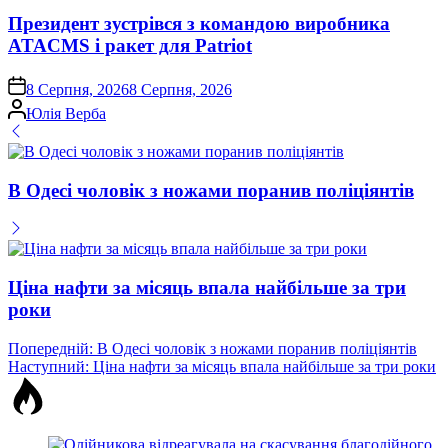
у
Президент зустрівся з командою виробника
ATACMS і ракет для Patriot
on
8 Серпня, 2026
8 Серпня, 2026
Опубліковано
Юлія Верба
В Одесі чоловік з ножами поранив поліціянтів
Ціна нафти за місяць впала найбільше за три
роки
Навігація
Попередній:
В Одесі чоловік з ножами поранив поліціянтів
Наступний:
Ціна нафти за місяць впала найбільше за три роки
записів