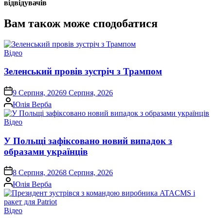
відвідувачів
Вам також може сподобатися
Опублікувати
Відео
у
Зеленський провів зустріч з Трампом
on
9 Серпня, 2026
9 Серпня, 2026
Опубліковано
Юлія Верба
Опублікувати
Відео
у
У Польщі зафіксовано новий випадок з
образами українців
on
8 Серпня, 2026
8 Серпня, 2026
Опубліковано
Юлія Верба
Опублікувати
Відео