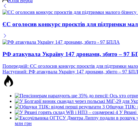
Юлія Верба
ЄС оголосив конкурс проєктів для підтримки мало
РФ атакувала Україну 147 дронами, збито – 97 
Навігація
Попередній:
ЄС оголосив конкурс проєктів для підтримки малог
Наступний:
РФ атакувала Україну 147 дронами, збито – 97 БП
записів
3
Обшуки ТЦК: в
4
У Рязані
млн грн