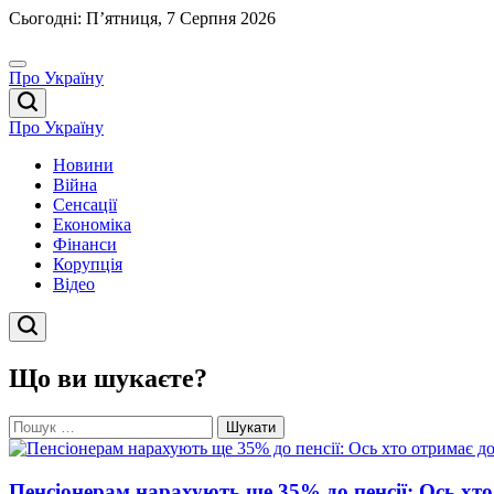
Перейти
Сьогодні: П’ятниця, 7 Серпня 2026
до
вмісту
Про Україну
Про Україну
Новини
Війна
Сенсації
Економіка
Фінанси
Корупція
Відео
Що ви шукаєте?
Пошук:
Пенсіонерам нарахують ще 35% до пенсії: Ось хто 