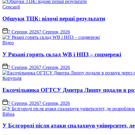
Опублікувати
Сенсації
у
Обшуки ТЦК: відомі перші результати
on
7 Серпня, 2026
7 Серпня, 2026
Опублікувати
Відео
у
У Рязані горять склад WB і НПЗ – соцмережі
on
7 Серпня, 2026
7 Серпня, 2026
Опублікувати
Корупція
у
Ексочільника ОГТСУ Дмитра Липпу подали в розшу
on
7 Серпня, 2026
7 Серпня, 2026
Опублікувати
Війна
у
У Бєлгороді після атаки спалахнув університет, 