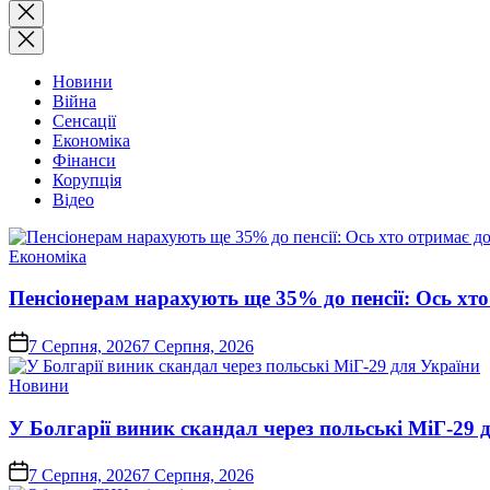
Закрити
пошук
Новини
Війна
Сенсації
Економіка
Фінанси
Корупція
Відео
Опублікувати
Економіка
у
Пенсіонерам нарахують ще 35% до пенсії: Ось хто 
on
7 Серпня, 2026
7 Серпня, 2026
Опублікувати
Новини
у
У Болгарії виник скандал через польські МіГ-29 
on
7 Серпня, 2026
7 Серпня, 2026