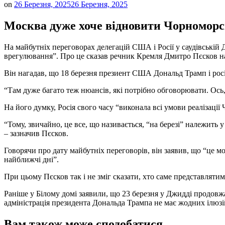
on
26 Березня, 2025
26 Березня, 2025
Москва дуже хоче відновити Чорноморсь
На майбутніх переговорах делегацій США і Росії у саудівські
врегулювання”. Про це сказав речник Кремля Дмитро Пєсков на 
Він нагадав, що 18 березня презиент США Дональд Трамп і рос
“Там дуже багато теж нюансів, які потрібно обговорювати. Ось, 
На його думку, Росія свого часу “виконала всі умови реалізації 
“Тому, звичайно, це все, що називається, “на березі” належить
– зазначив Пєсков.
Говорячи про дату майбутніх переговорів, він заявив, що “це м
найближчі дні”.
При цьому Пєсков так і не зміг сказати, хто саме представлятим
Раніше у Білому домі заявили, що 23 березня у Джидді продо
адміністрація президента Дональда Трампа не має жодних ілюзій
Вам також може сподобатися