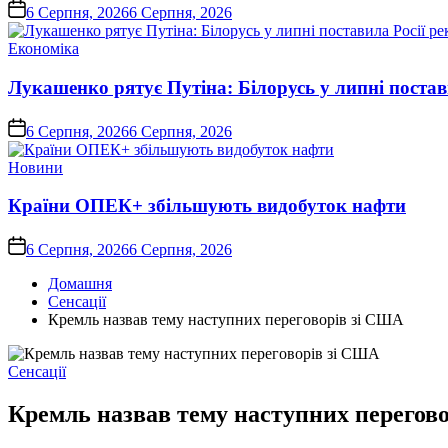
on
6 Серпня, 2026
6 Серпня, 2026
Опублікувати
Економіка
у
Лукашенко рятує Путіна: Білорусь у липні постави
on
6 Серпня, 2026
6 Серпня, 2026
Опублікувати
Новини
у
Країни ОПЕК+ збільшують видобуток нафти
on
6 Серпня, 2026
6 Серпня, 2026
Домашня
Сенсації
Кремль назвав тему наступних переговорів зі США
Опублікувати
Сенсації
у
Кремль назвав тему наступних перегов