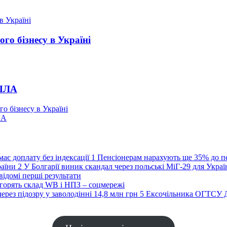
го бізнесу в Україні
БПЛА
о бізнесу в Україні
ЛА
1
Пенсіонерам нарахують ще 35% до пен
2
У Болгарії виник скандал через польські МіГ-29 для Украї
ідомі перші результати
 горять склад WB і НПЗ – соцмережі
5
Ексочільника ОГТСУ Дм