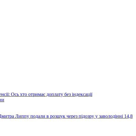
сії: Ось хто отримає доплату без індексації
ни
итра Липпу подали в розшук через підозру у заволодінні 14,8