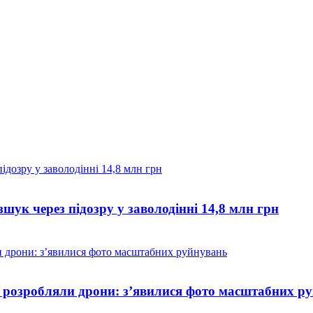
к через підозру у заволодінні 14,8 млн грн
де розробляли дрони: з’явилися фото масштабних р