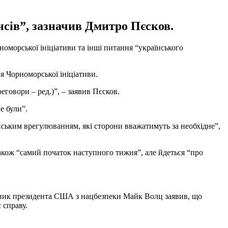
нсів”, зазначив Дмитро Пєсков.
оморської ініціативи та інші питання “українського
 Чорноморської ініціативи.
еговори – ред.)”, – заявив Пєсков.
е були”.
їнським врегулюванням, які сторони вважатимуть за необхідне”,
також “самий початок наступного тижня”, але йдеться “про
адник президента США з нацбезпеки Майк Волц заявив, що
 справу.