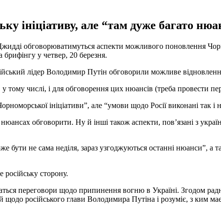
ку ініціативу, але “там дуже багато нюа
й Джидді обговорюватимуться аспекти можливого поновлення Чорн
брифінгу у четвер, 20 березня.
ійський лідер Володимир Путін обговорили можливе відновлення
у тому числі, і для обговорення цих нюансів (треба провести пер
Чорноморської ініціативи”, але “умови щодо Росії виконані так і н
 у нюансах обговорити. Ну й інші також аспекти, пов’язані з укра
оже бути не сама неділя, зараз узгоджуються останні нюанси”, а 
е російську сторону.
вжаться переговори щодо припинення вогню в Україні. Згодом р
 щодо російського глави Володимира Путіна і розуміє, з ким має