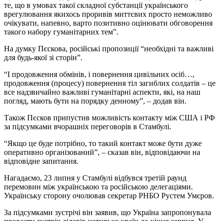
те, що в умовах такої складної субстанції українського
врегулювання якихось проривів миттєвих просто неможливо
очікувати, напевно, варто позитивно оцінювати обговорення
такого набору гуманітарних тем”.
На думку Пєскова, російські пропозиції “необхідні та важливі
для будь-якої зі сторін”.
“І продовження обмінів, і повернення цивільних осіб…,
продовження (процесу) повернення тіл загиблих солдатів – це
все надзвичайно важливі гуманітарні аспекти, які, на наш
погляд, мають бути на порядку денному”, – додав він.
Також Пєсков припустив можливість контакту між США і РФ
за підсумками вчорашніх переговорів в Стамбулі.
“Якщо це буде потрібно, то такий контакт може бути дуже
оперативно організований”, – сказав він, відповідаючи на
відповідне запитання.
Нагадаємо, 23 липня у Стамбулі відбувся третій раунд
перемовин між українською та російською делегаціями.
Українську сторону очолював секретар РНБО Рустем Умєров.
За підсумками зустрічі він заявив, що Україна запропонувала