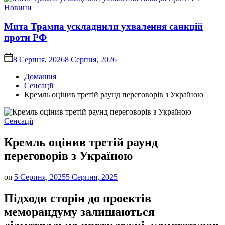
Опублікувати
Новини
у
Мита Трампа ускладнили ухвалення санкцій
проти РФ
on
8 Серпня, 2026
8 Серпня, 2026
Домашня
Сенсації
Кремль оцінив третій раунд переговорів з Україною
Опублікувати
Сенсації
у
Кремль оцінив третій раунд
переговорів з Україною
on
5 Серпня, 2025
5 Серпня, 2025
Підходи сторін до проектів
меморандуму залишаються