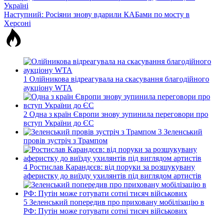
Україні
записів
Наступний:
Росіяни знову вдарили КАБами по мосту в
Херсоні
1
Олійникова відреагувала на скасування благодійного
аукціону WTA
2
Одна з країн Європи знову зупинила переговори про
вступ України до ЄС
3
Зеленський
провів зустріч з Трампом
4
Ростислав Карандєєв: від поруки за розшукувану
аферистку до виїзду ухилянтів під виглядом артистів
5
Зеленський попередив про приховану мобілізацію в
РФ: Путін може готувати сотні тисяч військових