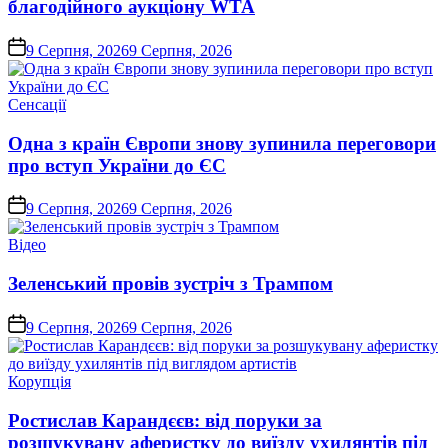
благодійного аукціону WTA
on
9 Серпня, 2026
9 Серпня, 2026
Опублікувати
Сенсації
у
Одна з країн Європи знову зупинила переговори
про вступ України до ЄС
on
9 Серпня, 2026
9 Серпня, 2026
Опублікувати
Відео
у
Зеленський провів зустріч з Трампом
on
9 Серпня, 2026
9 Серпня, 2026
Опублікувати
Корупція
у
Ростислав Карандєєв: від поруки за
розшукувану аферистку до виїзду ухилянтів під