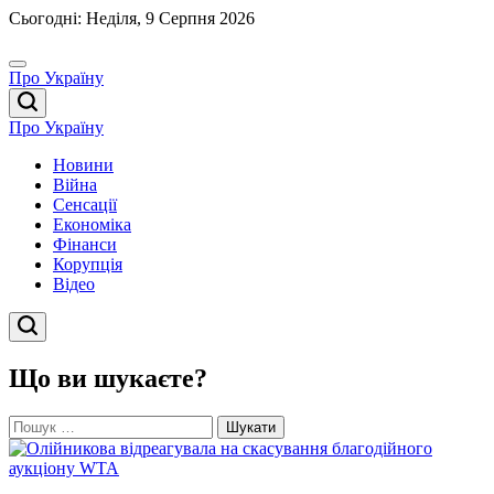
Перейти
Сьогодні: Неділя, 9 Серпня 2026
до
вмісту
Про Україну
Про Україну
Новини
Війна
Сенсації
Економіка
Фінанси
Корупція
Відео
Що ви шукаєте?
Пошук: