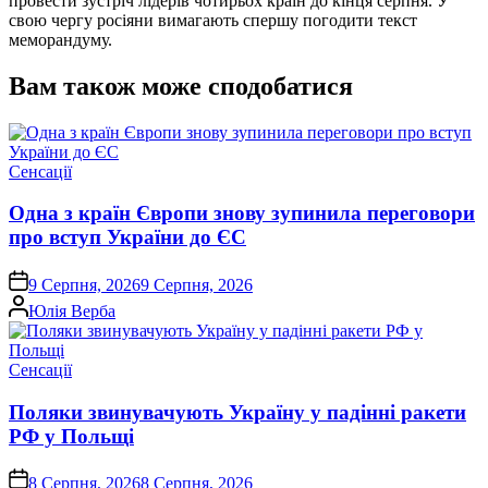
провести зустріч лідерів чотирьох країн до кінця серпня. У
свою чергу росіяни вимагають спершу погодити текст
меморандуму.
Вам також може сподобатися
Опублікувати
Сенсації
у
Одна з країн Європи знову зупинила переговори
про вступ України до ЄС
on
9 Серпня, 2026
9 Серпня, 2026
Опубліковано
Юлія Верба
Опублікувати
Сенсації
у
Поляки звинувачують Україну у падінні ракети
РФ у Польщі
on
8 Серпня, 2026
8 Серпня, 2026