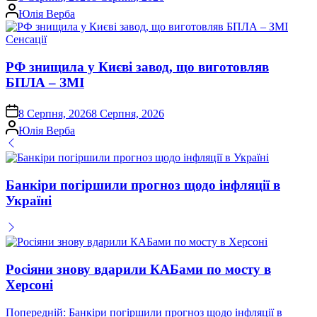
Опубліковано
Юлія Верба
Опублікувати
Сенсації
у
РФ знищила у Києві завод, що виготовляв
БПЛА – ЗМІ
on
8 Серпня, 2026
8 Серпня, 2026
Опубліковано
Юлія Верба
Банкіри погіршили прогноз щодо інфляції в
Україні
Росіяни знову вдарили КАБами по мосту в
Херсоні
Навігація
Попередній:
Банкіри погіршили прогноз щодо інфляції в