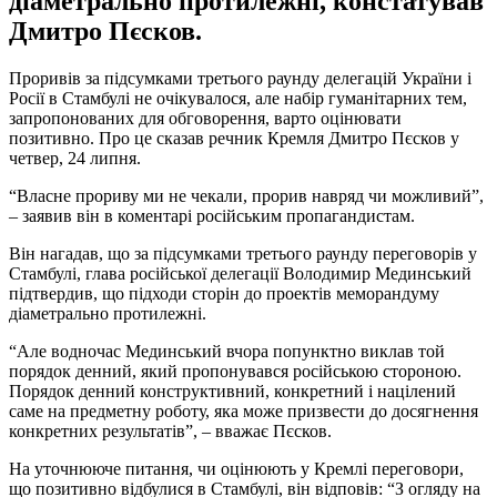
діаметрально протилежні, констатував
Дмитро Пєсков.
Проривів за підсумками третього раунду делегацій України і
Росії в Стамбулі не очікувалося, але набір гуманітарних тем,
запропонованих для обговорення, варто оцінювати
позитивно. Про це сказав речник Кремля Дмитро Пєсков у
четвер, 24 липня.
“Власне прориву ми не чекали, прорив навряд чи можливий”,
– заявив він в коментарі російським пропагандистам.
Він нагадав, що за підсумками третього раунду переговорів у
Стамбулі, глава російської делегації Володимир Мединський
підтвердив, що підходи сторін до проектів меморандуму
діаметрально протилежні.
“Але водночас Мединський вчора попунктно виклав той
порядок денний, який пропонувався російською стороною.
Порядок денний конструктивний, конкретний і націлений
саме на предметну роботу, яка може призвести до досягнення
конкретних результатів”, – вважає Пєсков.
На уточнююче питання, чи оцінюють у Кремлі переговори,
що позитивно відбулися в Стамбулі, він відповів: “З огляду на