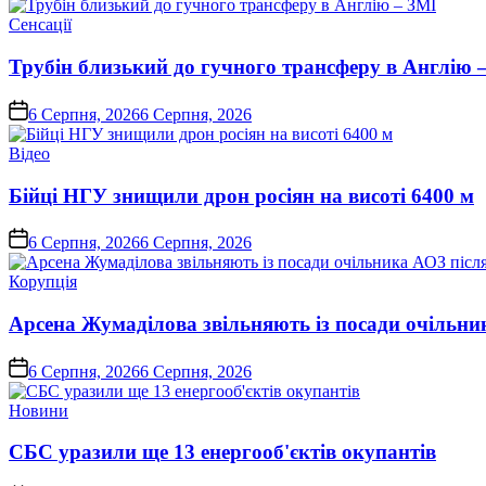
Опублікувати
Сенсації
у
Трубін близький до гучного трансферу в Англію 
on
6 Серпня, 2026
6 Серпня, 2026
Опублікувати
Відео
у
Бійці НГУ знищили дрон росіян на висоті 6400 м
on
6 Серпня, 2026
6 Серпня, 2026
Опублікувати
Корупція
у
Арсена Жумаділова звільняють із посади очільник
on
6 Серпня, 2026
6 Серпня, 2026
Опублікувати
Новини
у
СБС уразили ще 13 енергооб'єктів окупантів