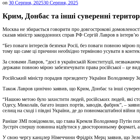
on
30 Серпня, 2025
30 Серпня, 2025
Крим, Донбас та інші суверенні територ
Москва не збирається говорити про довгострокові домовленості 
сказав міністр закордонних справ РФ Сергій Лавров в інтерв’ю
“Без поваги інтересів безпеки Росії, без поваги повною мірою 
тому що саме ці причини необхідно терміново усувати в контекс
За словами Лавров, “досі в українській Конституції, незважаючи
держави повною мірою забезпечувати права російської – це ви
Російський міністр порадив президенту України Володимиру Зеле
Також Лавров цинічно заявив, що Крим, Донбас та інші суверенн
“Нашою метою було захистити людей, російських людей, які стол
Одесу, Миколаїв, багато інших портів, заводів, фабрик”, – зая
селищ на сході і півдні України, де до повномасштабної війни
Раніше ЗМІ повідомили, що глава Кремля Володимир Путін пого
Зустріч спершу повинна відбутися у двосторонньому форматі, а 
У свою чергу канцлер Німеччини Фрідріх Мерц заявив, що Зеле