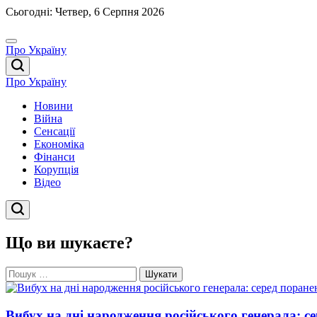
Перейти
Сьогодні: Четвер, 6 Серпня 2026
до
вмісту
Про Україну
Про Україну
Новини
Війна
Сенсації
Економіка
Фінанси
Корупція
Відео
Що ви шукаєте?
Пошук:
Вибух на дні народження російського генерала: с