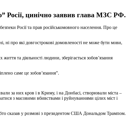
ю” Росії, цинічно заявив глава МЗС РФ.
безпеки Росії та прав російськомовного населення. Про це
і, ні про які довгострокові домовленості не може бути мови,
х життя та діяльності людини, зберігається зобов’язання
іплено саме це зобов’язання”.
али за них кров і в Криму, і на Донбасі, створювали міста –
уватися з масовими вбивствами і руйнуваннями цілих міст і
чебто сказав у розмові з президентом США Дональдом Трампом.