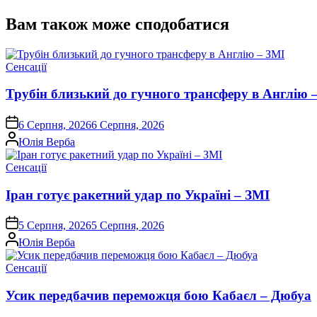
Вам також може сподобатися
Опублікувати
Сенсації
у
Трубін близький до гучного трансферу в Англію 
on
6 Серпня, 2026
6 Серпня, 2026
Опубліковано
Юлія Верба
Опублікувати
Сенсації
у
Іран готує ракетний удар по Україні – ЗМІ
on
5 Серпня, 2026
5 Серпня, 2026
Опубліковано
Юлія Верба
Опублікувати
Сенсації
у
Усик передбачив переможця бою Кабаєл – Дюбуа