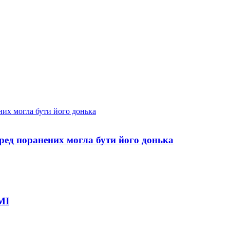
еред поранених могла бути його донька
МІ