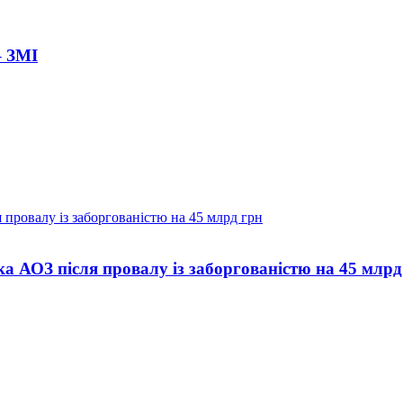
– ЗМІ
а АОЗ після провалу із заборгованістю на 45 млрд