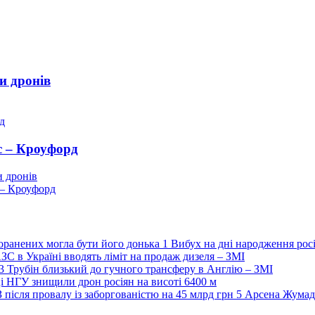
и дронів
с – Кроуфорд
и дронів
 – Кроуфорд
1
Вибух на дні народження росі
ЗС в Україні вводять ліміт на продаж дизеля – ЗМІ
3
Трубін близький до гучного трансферу в Англію – ЗМІ
і НГУ знищили дрон росіян на висоті 6400 м
5
Арсена Жумаді