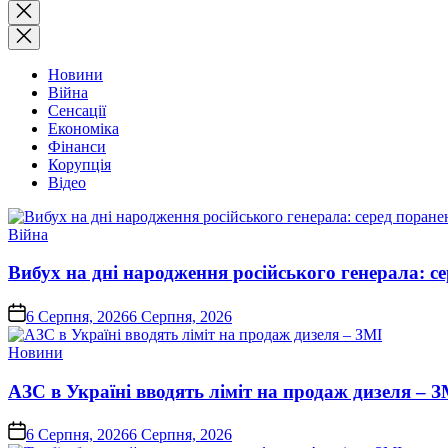
Закрити
пошук
Новини
Війна
Сенсації
Економіка
Фінанси
Корупція
Відео
Опублікувати
Війна
у
Вибух на дні народження російського генерала: с
on
6 Серпня, 2026
6 Серпня, 2026
Опублікувати
Новини
у
АЗС в Україні вводять ліміт на продаж дизеля – З
on
6 Серпня, 2026
6 Серпня, 2026