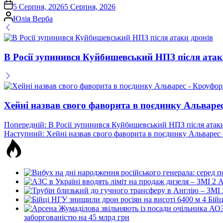
on
5 Серпня, 2026
5 Серпня, 2026
Опубліковано
Юлія Верба
В Росії зупинився Куйбишевський НПЗ після атак
Хейні назвав свого фаворита в поєдинку Альваре
Навігація
Попередній:
В Росії зупинився Куйбишевський НПЗ після атак
Наступний:
Хейні назвав свого фаворита в поєдинку Альварес
записів
2
А
4
Бійц
заборгованістю на 45 млрд грн