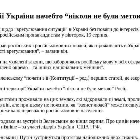
ії України начебто “ніколи не були мето
щодо “врегулювання ситуації” в Україні без поваги до інтересів 
 російським пропагандистам у вівторок, 19 серпня.
прав російських і російськомовних людей, які проживають в Україн
ті врегулювання”, – заявив він.
 на ухвалені закони, що забороняють російську мову у всіх сфера
ділено окремо – та інших національних меншин”.
нському “почати з її (Контитуції – ред.) перших статей, де закр
і території України начебто “ніколи не були метою” Росії.
іттями проживали на цих землях, які відкривали ці землі, пролив
вив він, але при цьому не пояснив, як “захист людей” може поєдн
 проживало переважно російськомовне населення.
дився на зустріч із Зеленським до кінця серпня. Про це він на
пізніше – за участі лідерів України, США і РФ.
нський і Путін зустрінуться протягом найближчих двох тижнів.