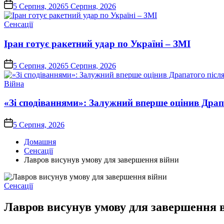
on
5 Серпня, 2026
5 Серпня, 2026
Опублікувати
Сенсації
у
Іран готує ракетний удар по Україні – ЗМІ
on
5 Серпня, 2026
5 Серпня, 2026
Опублікувати
Війна
у
«Зі сподіваннями»: Залужний вперше оцінив Драп
on
5 Серпня, 2026
Домашня
Сенсації
Лавров висунув умову для завершення війни
Опублікувати
Сенсації
у
Лавров висунув умову для завершення 