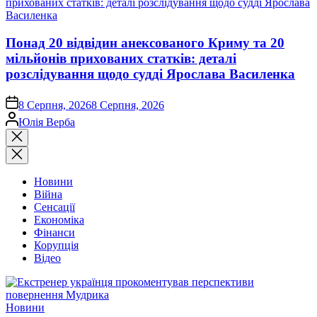
Понад 20 відвідин анексованого Криму та 20
мільйонів прихованих статків: деталі
розслідування щодо судді Ярослава Василенка
on
8 Серпня, 2026
8 Серпня, 2026
Опубліковано
Юлія Верба
Закрити
пошук
Новини
Війна
Сенсації
Економіка
Фінанси
Корупція
Відео
Опублікувати
Новини