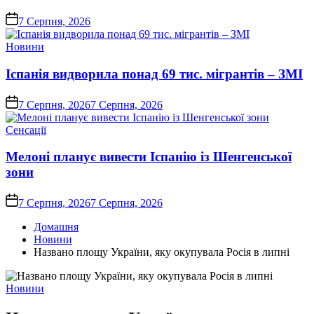
on
7 Серпня, 2026
Опублікувати
Новини
у
Іспанія видворила понад 69 тис. мігрантів – ЗМІ
on
7 Серпня, 2026
7 Серпня, 2026
Опублікувати
Сенсації
у
Мелоні планує вивести Іспанію із Шенгенської
зони
on
7 Серпня, 2026
7 Серпня, 2026
Домашня
Новини
Названо площу України, яку окупувала Росія в липні
Опублікувати
Новини
у