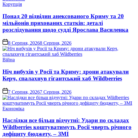
Опублікувати
Корупція
у
Понад 20 відвідин анексованого Криму та 20
мільйонів прихованих статків: деталі
розслідування щодо судді Ярослава Василенка
on
8 Серпня, 2026
8 Серпня, 2026
Опублікувати
Війна
у
Ніч вибухів у Росії та Криму: дрони атакували
Керч, спалахнув гігантський хаб Wildberries
on
7 Серпня, 2026
7 Серпня, 2026
Опублікувати
Економіка
у
Наслідки все більш відчутні: Удари по складах
Wildberries коштуватимуть Росії чверть річного
дефіциту бюджету, – ЗМІ