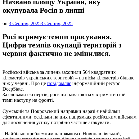
Названо площу України, яку
окупувала Росія в липні
on
3 Серпня, 2025
3 Серпня, 2025
Росі втримує темпи просування.
Цифри темпів окупації територій з
червня фактично не змінилися.
Російські війська за липень захопили 564 квадратних
кілометрів українських територій – на вісім кілометрів більше,
ніж у червні. Про це
повідомляє
інформаційний ресурс
DeepState.
За словами експертів, росіяни намагаються втримати свій
темп наступу на фронті.
Сумський та Покровський напрямки наразі є найбільш
ефективними, оскільки на цих напрямках російським військам
для досягнення успіху потрібно частіше атакувати.
“Найбільш проблемним напрямком є Новопавлівський,