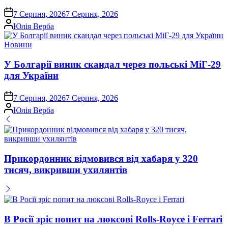
on
7 Серпня, 2026
7 Серпня, 2026
Опубліковано
Юлія Верба
Опублікувати
Новини
у
У Болгарії виник скандал через польські МіГ-29
для України
on
7 Серпня, 2026
7 Серпня, 2026
Опубліковано
Юлія Верба
Прикордонник відмовився від хабаря у 320
тисяч, викривши ухилянтів
В Росії зріс попит на люксові Rolls-Royce і Ferrari