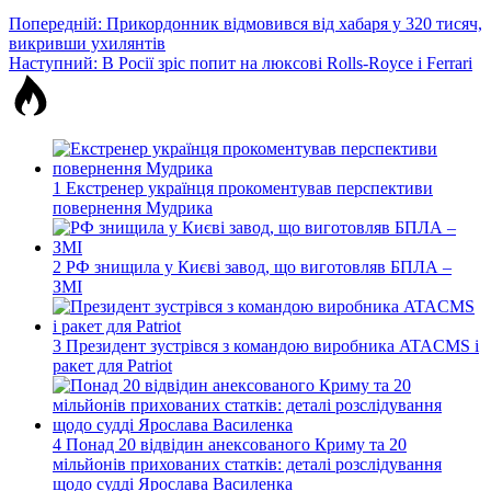
Навігація
Попередній:
Прикордонник відмовився від хабаря у 320 тисяч,
викривши ухилянтів
записів
Наступний:
В Росії зріс попит на люксові Rolls-Royce і Ferrari
1
Екстренер українця прокоментував перспективи
повернення Мудрика
2
РФ знищила у Києві завод, що виготовляв БПЛА –
ЗМІ
3
Президент зустрівся з командою виробника ATACMS і
ракет для Patriot
4
Понад 20 відвідин анексованого Криму та 20
мільйонів прихованих статків: деталі розслідування
щодо судді Ярослава Василенка