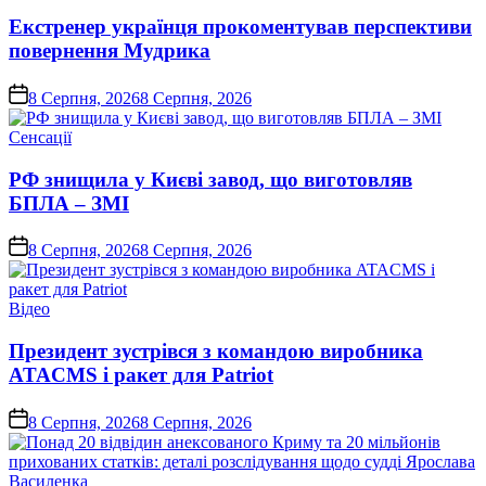
у
Екстренер українця прокоментував перспективи
повернення Мудрика
on
8 Серпня, 2026
8 Серпня, 2026
Опублікувати
Сенсації
у
РФ знищила у Києві завод, що виготовляв
БПЛА – ЗМІ
on
8 Серпня, 2026
8 Серпня, 2026
Опублікувати
Відео
у
Президент зустрівся з командою виробника
ATACMS і ракет для Patriot
on
8 Серпня, 2026
8 Серпня, 2026