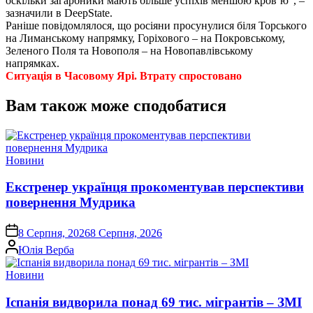
оскільки загарбники мають більше успіхів меншою кров’ю”, –
зазначили в DeepState.
Раніше повідомлялося, що росіяни просунулися біля Торського
на Лиманському напрямку, Горіхового – на Покровському,
Зеленого Поля та Новополя – на Новопавлівському
напрямках.
Ситуація в Часовому Ярі. Втрату спростовано
Вам також може сподобатися
Опублікувати
Новини
у
Екстренер українця прокоментував перспективи
повернення Мудрика
on
8 Серпня, 2026
8 Серпня, 2026
Опубліковано
Юлія Верба
Опублікувати
Новини
у
Іспанія видворила понад 69 тис. мігрантів – ЗМІ