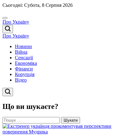
Перейти
Сьогодні: Субота, 8 Серпня 2026
до
вмісту
Про Україну
Про Україну
Новини
Війна
Сенсації
Економіка
Фінанси
Корупція
Відео
Що ви шукаєте?
Пошук: