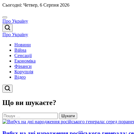
Перейти
Сьогодні: Четвер, 6 Серпня 2026
до
вмісту
Про Україну
Про Україну
Новини
Війна
Сенсації
Економіка
Фінанси
Корупція
Відео
Що ви шукаєте?
Пошук:
Вибух на дні народження російського генерала: с