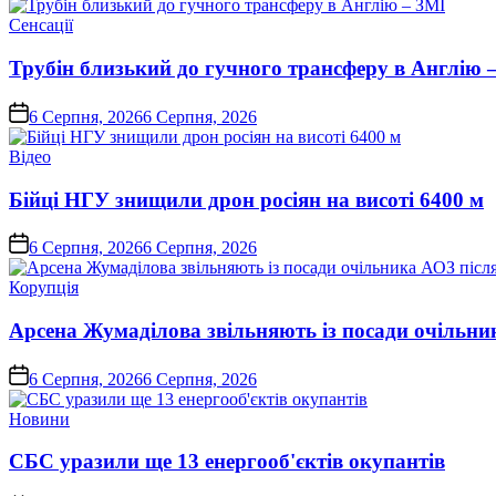
Опублікувати
Сенсації
у
Трубін близький до гучного трансферу в Англію 
on
6 Серпня, 2026
6 Серпня, 2026
Опублікувати
Відео
у
Бійці НГУ знищили дрон росіян на висоті 6400 м
on
6 Серпня, 2026
6 Серпня, 2026
Опублікувати
Корупція
у
Арсена Жумаділова звільняють із посади очільник
on
6 Серпня, 2026
6 Серпня, 2026
Опублікувати
Новини
у
СБС уразили ще 13 енергооб'єктів окупантів