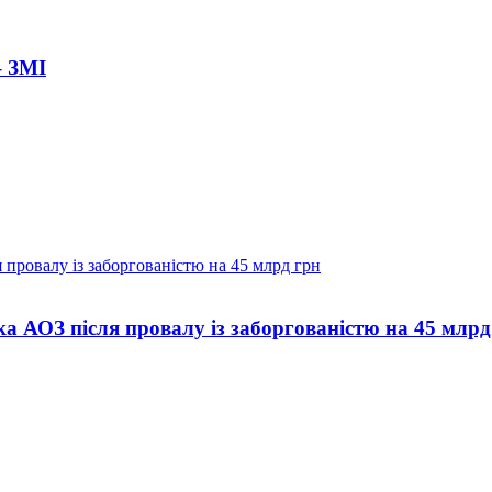
– ЗМІ
а АОЗ після провалу із заборгованістю на 45 млрд