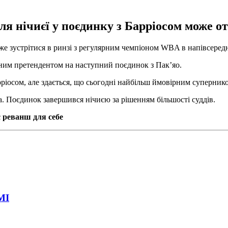
ля нічиєї у поєдинку з Барріосом може о
же зустрітися в ринзі з регулярним чемпіоном WBA в напівсередн
ним претендентом на наступний поєдинок з Пак’яо.
ріосом, але здається, що сьогодні найбільш ймовірним супернико
а. Поєдинок завершився нічиєю за рішенням більшості суддів.
є реванш для себе
МІ