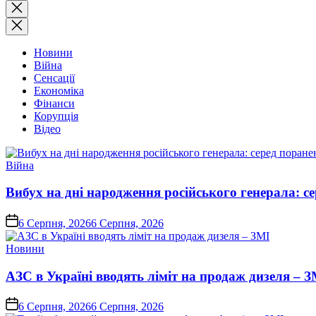
Закрити
пошук
Новини
Війна
Сенсації
Економіка
Фінанси
Корупція
Відео
Опублікувати
Війна
у
Вибух на дні народження російського генерала: с
on
6 Серпня, 2026
6 Серпня, 2026
Опублікувати
Новини
у
АЗС в Україні вводять ліміт на продаж дизеля – З
on
6 Серпня, 2026
6 Серпня, 2026