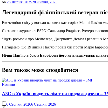
on
28 Липня, 2025
28 Липня, 2025
Легендарний філіппінський ветеран піс
Ексчемпіон світу у восьми вагових категоріях Менні Пак’яо мо
Як заявив журналіст ESPN Сальвадор Родрігес, Ромеро є основ
“Ідуть розмови про Мейвезера, Джервонта Девіса і реванш з Бар
Нагадаємо, що 19 липня Пак’яо провів бій проти Маріо Барріос
Нічия Пак’яо в бою з Барріосом його не влаштувала: плану
Вам також може сподобатися
Опублікувати
Новини
у
АЗС в Україні вводять ліміт на продаж дизеля – З
on
6 Серпня, 2026
6 Серпня, 2026