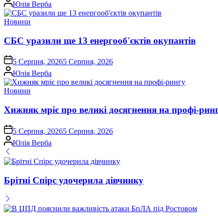
Опубліковано
Юлія Верба
Опублікувати
Новини
у
СБС уразили ще 13 енергооб'єктів окупантів
on
5 Серпня, 2026
5 Серпня, 2026
Опубліковано
Юлія Верба
Опублікувати
Новини
у
Хижняк мріє про великі досягнення на профі-рин
on
5 Серпня, 2026
5 Серпня, 2026
Опубліковано
Юлія Верба
Брітні Спірс удочерила дівчинку