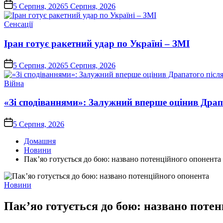
on
5 Серпня, 2026
5 Серпня, 2026
Опублікувати
Сенсації
у
Іран готує ракетний удар по Україні – ЗМІ
on
5 Серпня, 2026
5 Серпня, 2026
Опублікувати
Війна
у
«Зі сподіваннями»: Залужний вперше оцінив Драп
on
5 Серпня, 2026
Домашня
Новини
Пак’яо готується до бою: названо потенційного опонента
Опублікувати
Новини
у
Пак’яо готується до бою: названо поте