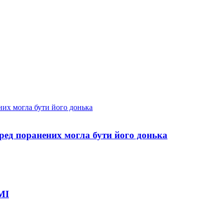
еред поранених могла бути його донька
МІ