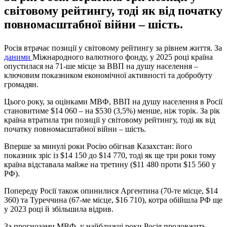
світовому рейтингу, тоді як від початку
повномасштабної війни – шість.
Росія втрачає позиції у світовому рейтингу за рівнем життя. За
даними
Міжнародного валютного фонду, у 2025 році країна
опустилася на 71-ше місце за ВВП на душу населення –
ключовим показником економічної активності та добробуту
громадян.
Цього року, за оцінками МВФ, ВВП на душу населення в Росії
становитиме $14 060 – на $530 (3,5%) менше, ніж торік. За рік
країна втратила три позиції у світовому рейтингу, тоді як від
початку повномасштабної війни – шість.
Вперше за минулі роки Росію обігнав Казахстан: його
показник зріс із $14 150 до $14 770, тоді як ще три роки тому
країна відставала майже на третину ($11 480 проти $15 560 у
РФ).
Попереду Росії також опинилися Аргентина (70-те місце, $14
360) та Туреччина (67-ме місце, $16 710), котра обійшла РФ ще
у 2023 році й збільшила відрив.
За прогнозами МВФ, у найближчі роки Росія продовжить