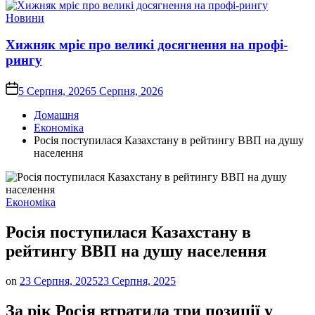
Опублікувати
Новини
у
Хижняк мріє про великі досягнення на профі-
рингу
on
5 Серпня, 2026
5 Серпня, 2026
Домашня
Економіка
Росія поступилася Казахстану в рейтингу ВВП на душу
населення
Опублікувати
Економіка
у
Росія поступилася Казахстану в
рейтингу ВВП на душу населення
on
23 Серпня, 2025
23 Серпня, 2025
За рік Росія втратила три позиції у