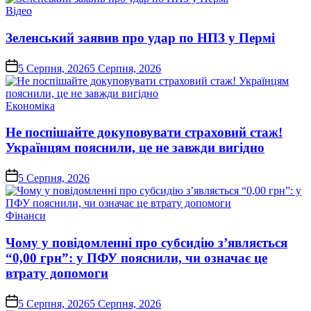
Опублікувати
Відео
у
Зеленський заявив про удар по НПЗ у Пермі
on
5 Серпня, 2026
5 Серпня, 2026
Опублікувати
Економіка
у
Не поспішайте докуповувати страховий стаж!
Українцям пояснили, це не завжди вигідно
on
5 Серпня, 2026
Опублікувати
Фінанси
у
Чому у повідомленні про субсидію з’являється
“0,00 грн”: у ПФУ пояснили, чи означає це
втрату допомоги
on
5 Серпня, 2026
5 Серпня, 2026