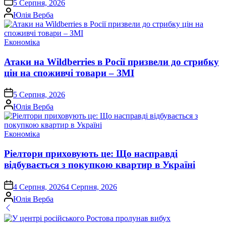
5 Серпня, 2026
Опубліковано
Юлія Верба
Опублікувати
Економіка
у
Атаки на Wildberries в Росії призвели до стрибку
цін на споживчі товари – ЗМІ
on
5 Серпня, 2026
Опубліковано
Юлія Верба
Опублікувати
Економіка
у
Ріелтори приховують це: Що насправді
відбувається з покупкою квартир в Україні
on
4 Серпня, 2026
4 Серпня, 2026
Опубліковано
Юлія Верба