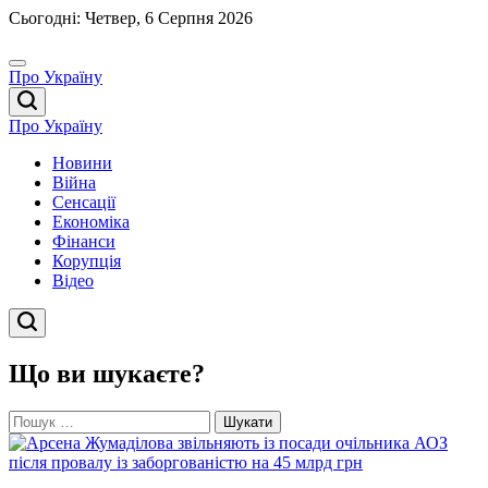
Перейти
Сьогодні: Четвер, 6 Серпня 2026
до
вмісту
Про Україну
Про Україну
Новини
Війна
Сенсації
Економіка
Фінанси
Корупція
Відео
Що ви шукаєте?
Пошук: