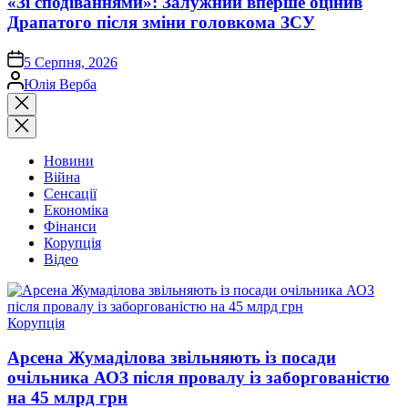
«Зі сподіваннями»: Залужний вперше оцінив
Драпатого після зміни головкома ЗСУ
on
5 Серпня, 2026
Опубліковано
Юлія Верба
Закрити
пошук
Новини
Війна
Сенсації
Економіка
Фінанси
Корупція
Відео
Опублікувати
Корупція
у
Арсена Жумаділова звільняють із посади
очільника АОЗ після провалу із заборгованістю
на 45 млрд грн