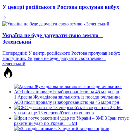
У центрі російського Ростова пролунав вибух
Україна не буде дарувати свою землю –
Зеленський
Навігація
Попередній:
У центрі російського Ростова пролунав вибух
Наступний:
Україна не буде дарувати свою землю –
записів
Зеленський
1
Арсена Жумаділова звільняють із посади очільника
АОЗ після провалу із заборгованістю на 45 млрд грн
2
СБС
уразили ще 13 енергооб'єктів окупантів
3
Іран готує
ракетний удар по Україні – ЗМІ