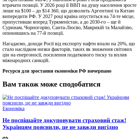
втрачати позиції. У 2026 році її ВВП на душу населення зросте
лише на $100 – до $14 360, що дозволить Аргентині та Китаю
випередити РФ. У 2027 році країна опуститься на 74-те місце,
пропустивши вперед Туркменістан, а до 2030-го – ще й
Суринам, Чорногорію, Санта-Люсію, Маврикій та Малайзію,
опинившись на 77-й позиції.
Нагадаємо, доходи Росії від експорту нафти впали на 20%, що
стало наслідком низки факторів, таких як зниження світових
цін на енергоносії, посилення податкового тиску та вплив
міжнародних санкцій.
Ресурси для зростання економіки РФ вичерпано
Вам також може сподобатися
Опублікувати
Економіка
у
Не поспішайте докуповувати страховий стаж!
Українцям пояснили, це не завжди вигідно
on