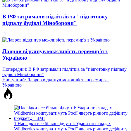
В РФ затримали підлітків за "підготовку
підпалу будівлі Міноборони"
Лавров відкинув можливість перемир'я з
Україною
Навігація
Попередній:
В РФ затримали підлітків за "підготовку підпалу
будівлі Міноборони"
записів
Наступний:
Лавров відкинув можливість перемир'я з
Україною
1
Наслідки все більш відчутні: Удари по складах
Wildberries коштуватимуть Росії чверть річного дефіциту