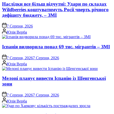
Наслідки все більш відчутні: Удари по складах
Wildberries коштуватимуть Росії чверть річного
дефіциту бюджету, – ЗМІ
on
7 Серпня, 2026
Опубліковано
Юлія Верба
Іспанія видворила понад 69 тис. мігрантів – ЗМІ
on
7 Серпня, 2026
7 Серпня, 2026
Опубліковано
Юлія Верба
Мелоні планує вивести Іспанію із Шенгенської
зони
on
7 Серпня, 2026
7 Серпня, 2026
Опубліковано
Юлія Верба