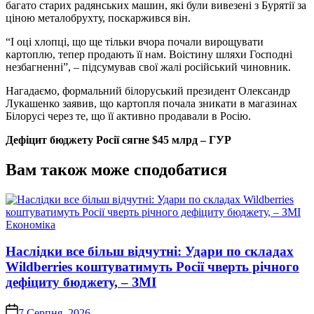
багато старих радянських машин, які були вивезені з Бурятії за
ціною металобрухту, поскаржився він.
“І оці хлопці, що ще тільки вчора почали вирощувати
картоплю, тепер продають її нам. Воістину шляхи Господні
незбагненні”, – підсумував свої жалі російський чиновник.
Нагадаємо, формальний білоруський президент Олександр
Лукашенко заявив, що картопля почала зникати в магазинах
Білорусі через те, що її активно продавали в Росію.
Дефіцит бюджету Росії сягне $45 млрд – ГУР
Вам також може сподобатися
Опублікувати
Економіка
у
Наслідки все більш відчутні: Удари по складах
Wildberries коштуватимуть Росії чверть річного
дефіциту бюджету, – ЗМІ
on
7 Серпня, 2026