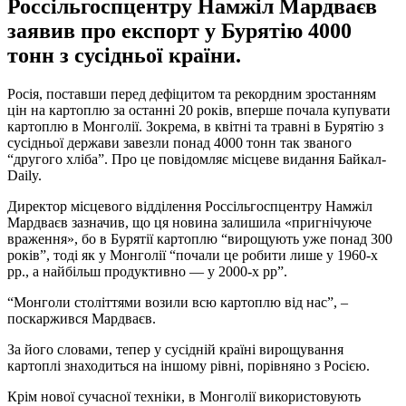
Россільгоспцентру Намжіл Мардваєв
заявив про експорт у Бурятію 4000
тонн з сусідньої країни.
Росія, поставши перед дефіцитом та рекордним зростанням
цін на картоплю за останні 20 років, вперше почала купувати
картоплю в Монголії. Зокрема, в квітні та травні в Бурятію з
сусідньої держави завезли понад 4000 тонн так званого
“другого хліба”. Про це повідомляє місцеве видання Байкал-
Daily.
Директор місцевого відділення Россільгоспцентру Намжіл
Мардваєв зазначив, що ця новина залишила «пригнічуюче
враження», бо в Бурятії картоплю “вирощують уже понад 300
років”, тоді як у Монголії “почали це робити лише у 1960-х
рр., а найбільш продуктивно — у 2000-х рр”.
“Монголи століттями возили всю картоплю від нас”, –
поскаржився Мардваєв.
За його словами, тепер у сусідній країні вирощування
картоплі знаходиться на іншому рівні, порівняно з Росією.
Крім нової сучасної техніки, в Монголії використовують