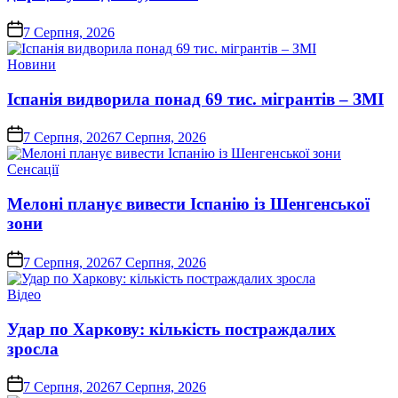
on
7 Серпня, 2026
Опублікувати
Новини
у
Іспанія видворила понад 69 тис. мігрантів – ЗМІ
on
7 Серпня, 2026
7 Серпня, 2026
Опублікувати
Сенсації
у
Мелоні планує вивести Іспанію із Шенгенської
зони
on
7 Серпня, 2026
7 Серпня, 2026
Опублікувати
Відео
у
Удар по Харкову: кількість постраждалих
зросла
on
7 Серпня, 2026
7 Серпня, 2026