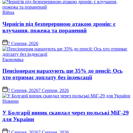
Опублікувати
Війна
у
Чернігів під безперервною атакою дронів: є
влучання, пожежа та поранений
on
7 Серпня, 2026
Опублікувати
Економіка
у
Пенсіонерам нарахують ще 35% до пенсії: Ось
хто отримає доплату без індексації
on
7 Серпня, 2026
7 Серпня, 2026
Опублікувати
Новини
у
У Болгарії виник скандал через польські МіГ-29
для України
on
7 Серпня, 2026
7 Серпня, 2026