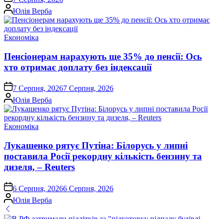
Опубліковано
Юлія Верба
Опублікувати
Економіка
у
Пенсіонерам нарахують ще 35% до пенсії: Ось
хто отримає доплату без індексації
on
7 Серпня, 2026
7 Серпня, 2026
Опубліковано
Юлія Верба
Опублікувати
Економіка
у
Лукашенко рятує Путіна: Білорусь у липні
поставила Росії рекордну кількість бензину та
дизеля, – Reuters
on
6 Серпня, 2026
6 Серпня, 2026
Опубліковано
Юлія Верба