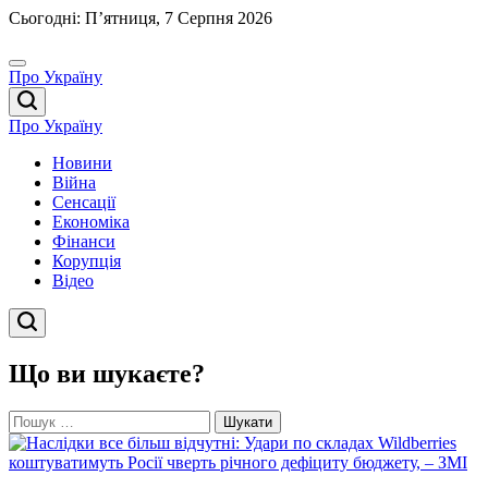
Перейти
Сьогодні: П’ятниця, 7 Серпня 2026
до
вмісту
Про Україну
Про Україну
Новини
Війна
Сенсації
Економіка
Фінанси
Корупція
Відео
Що ви шукаєте?
Пошук: