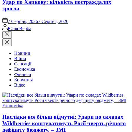
Удар по Харкову: кількість постраждалих
зросла
on
7 Серпня, 2026
7 Серпня, 2026
Опубліковано
Юлія Верба
Закрити
пошук
Новини
Війна
Сенсації
Економіка
Фінанси
Корупція
Відео
Опублікувати
Економіка
у
Наслідки все більш відчутні: Удари по складах
Wildberries коштуватимуть Росії чверть річного
дефіциту бюджету, – ЗМІ