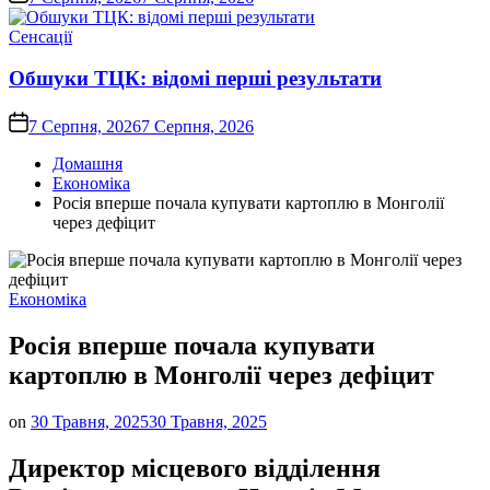
Опублікувати
Сенсації
у
Обшуки ТЦК: відомі перші результати
on
7 Серпня, 2026
7 Серпня, 2026
Домашня
Економіка
Росія вперше почала купувати картоплю в Монголії
через дефіцит
Опублікувати
Економіка
у
Росія вперше почала купувати
картоплю в Монголії через дефіцит
on
30 Травня, 2025
30 Травня, 2025
Директор місцевого відділення