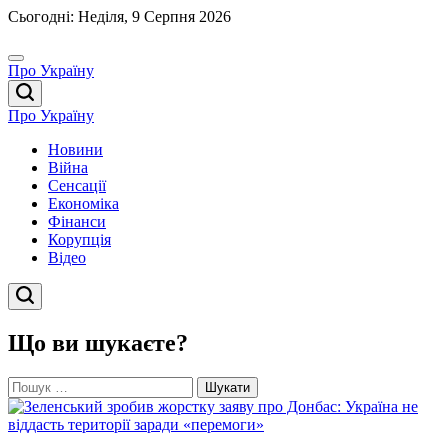
Перейти
Сьогодні: Неділя, 9 Серпня 2026
до
вмісту
Про Україну
Про Україну
Новини
Війна
Сенсації
Економіка
Фінанси
Корупція
Відео
Що ви шукаєте?
Пошук: