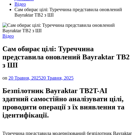
Відео
Сам обирає цілі: Туреччина представила оновлений
Bayraktar TB2 з ШІ
Опублікувати
Відео
у
Сам обирає цілі: Туреччина
представила оновлений Bayraktar TB2
з ШІ
on
20 Травня, 2025
20 Травня, 2025
Безпілотник Bayraktar TB2T-AI
здатний самостійно аналізувати цілі,
проводити операції з їх виявлення та
ідентифікації.
Туреччина представила модернізований безпілотник Bayraktar