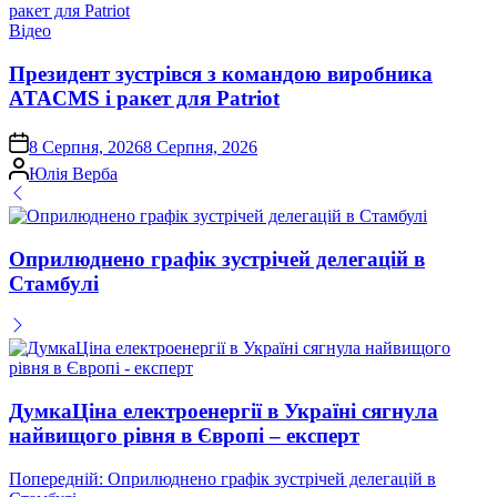
Опублікувати
Відео
у
Президент зустрівся з командою виробника
ATACMS і ракет для Patriot
on
8 Серпня, 2026
8 Серпня, 2026
Опубліковано
Юлія Верба
Оприлюднено графік зустрічей делегацій в
Стамбулі
ДумкаЦіна електроенергії в Україні сягнула
найвищого рівня в Європі – експерт
Навігація
Попередній:
Оприлюднено графік зустрічей делегацій в