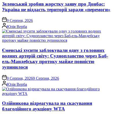
Зеленський зробив жорстку заяву про Донбас:
Україна не віддасть території заради «перемоги»
on
9 Серпня, 2026
Опубліковано
Юлія Верба
Єменські хусити заблокували одну з головних
водних артерій світу: Судноплавство через Баб-
ель-Мандебську протоку майже повністю
зупинилося
on
9 Серпня, 2026
9 Серпня, 2026
Опубліковано
Юлія Верба
Олійникова відреагувала на скасування
благодійного аукціону WTA