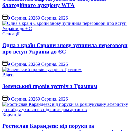
благодійного аукціону WTA
on
9 Серпня, 2026
9 Серпня, 2026
Опублікувати
Сенсації
у
Одна з країн Європи знову зупинила переговори
про вступ України до ЄС
on
9 Серпня, 2026
9 Серпня, 2026
Опублікувати
Відео
у
Зеленський провів зустріч з Трампом
on
9 Серпня, 2026
9 Серпня, 2026
Опублікувати
Корупція
у
Ростислав Карандєєв: від поруки за