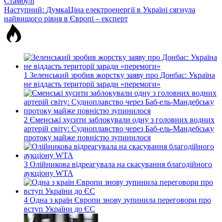
Стамбулі
записів
Наступний:
ДумкаЦіна електроенергії в Україні сягнула
найвищого рівня в Європі – експерт
1
Зеленський зробив жорстку заяву про Донбас: Україна
не віддасть території заради «перемоги»
2
Єменські хусити заблокували одну з головних водних
артерій світу: Судноплавство через Баб-ель-Мандебську
протоку майже повністю зупинилося
3
Олійникова відреагувала на скасування благодійного
аукціону WTA
4
Одна з країн Європи знову зупинила переговори про
вступ України до ЄС