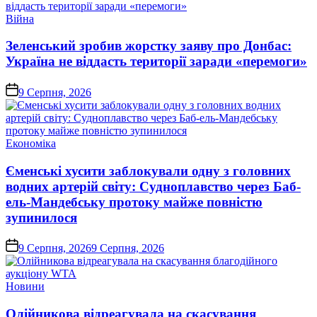
Опублікувати
Війна
у
Зеленський зробив жорстку заяву про Донбас:
Україна не віддасть території заради «перемоги»
on
9 Серпня, 2026
Опублікувати
Економіка
у
Єменські хусити заблокували одну з головних
водних артерій світу: Судноплавство через Баб-
ель-Мандебську протоку майже повністю
зупинилося
on
9 Серпня, 2026
9 Серпня, 2026
Опублікувати
Новини
у
Олійникова відреагувала на скасування