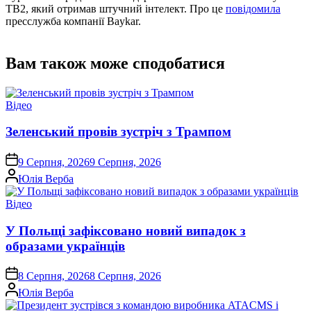
TB2, який отримав штучний інтелект. Про це
повідомила
пресслужба компанії Baykar.
Вам також може сподобатися
Опублікувати
Відео
у
Зеленський провів зустріч з Трампом
on
9 Серпня, 2026
9 Серпня, 2026
Опубліковано
Юлія Верба
Опублікувати
Відео
у
У Польщі зафіксовано новий випадок з
образами українців
on
8 Серпня, 2026
8 Серпня, 2026
Опубліковано
Юлія Верба