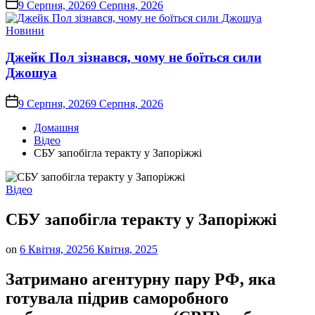
on
9 Серпня, 2026
9 Серпня, 2026
Опублікувати
Новини
у
Джейк Пол зізнався, чому не боїться сили
Джошуа
on
9 Серпня, 2026
9 Серпня, 2026
Домашня
Відео
СБУ запобігла теракту у Запоріжжі
Опублікувати
Відео
у
СБУ запобігла теракту у Запоріжжі
on
6 Квітня, 2025
6 Квітня, 2025
Затримано агентурну пару РФ, яка
готувала підрив саморобного