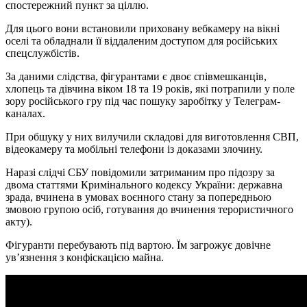
спостережний пункт за ціллю.
Для цього вони встановили приховану вебкамеру на вікні
оселі та обладнали її віддаленим доступом для російських
спецслужбістів.
За даними слідства, фігурантами є двоє співмешканців,
хлопець та дівчина віком 18 та 19 років, які потрапили у поле
зору російського гру під час пошуку заробітку у Телеграм-
каналах.
При обшуку у них вилучили складові для виготовлення СВП,
відеокамеру та мобільні телефони із доказами злочину.
Наразі слідчі СБУ повідомили затриманим про підозру за
двома статтями Кримінального кодексу України: державна
зрада, вчинена в умовах воєнного стану за попередньою
змовою групою осіб, готування до вчинення терористичного
акту).
Фігуранти перебувають під вартою. Їм загрожує довічне
ув’язнення з конфіскацією майна.