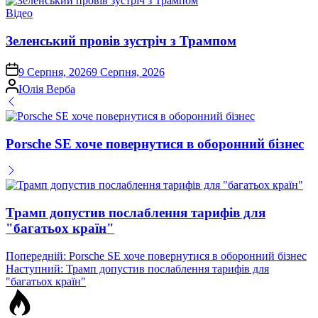
Опублікувати
Відео
у
Зеленський провів зустріч з Трампом
on
9 Серпня, 2026
9 Серпня, 2026
Опубліковано
Юлія Верба
Porsche SE хоче повернутися в оборонний бізнес
Трамп допустив послаблення тарифів для
"багатьох країн"
Навігація
Попередній:
Porsche SE хоче повернутися в оборонний бізнес
Наступний:
Трамп допустив послаблення тарифів для
записів
"багатьох країн"