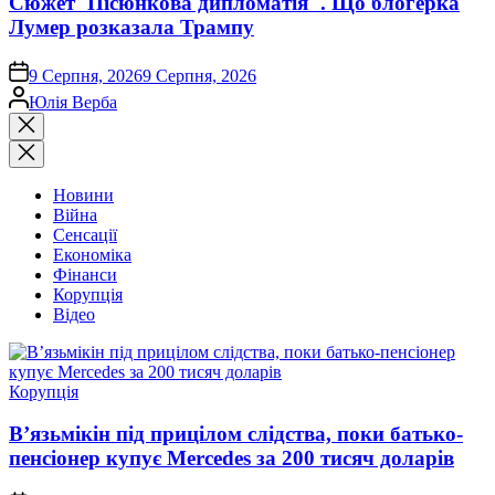
Сюжет"Пісюнкова дипломатія". Що блогерка
Лумер розказала Трампу
on
9 Серпня, 2026
9 Серпня, 2026
Опубліковано
Юлія Верба
Закрити
пошук
Новини
Війна
Сенсації
Економіка
Фінанси
Корупція
Відео
Опублікувати
Корупція
у
В’язьмікін під прицілом слідства, поки батько-
пенсіонер купує Mercedes за 200 тисяч доларів