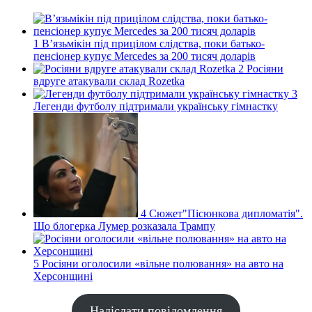
1
В’язьмікін під прицілом слідства, поки батько-
пенсіонер купує Mercedes за 200 тисяч доларів
2
Росіяни
вдруге атакували склад Rozetka
3
Легенди футболу підтримали українську гімнастку
4
Сюжет"Пісюнкова дипломатія".
Що блогерка Лумер розказала Трампу
5
Росіяни оголосили «вільне полювання» на авто на
Херсонщині
Надіслати повідомлення