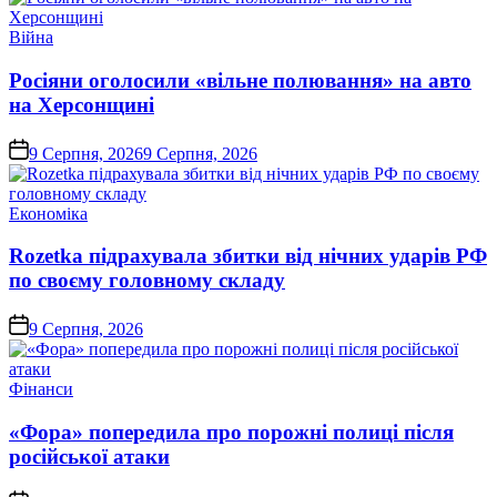
Опублікувати
Війна
у
Росіяни оголосили «вільне полювання» на авто
на Херсонщині
on
9 Серпня, 2026
9 Серпня, 2026
Опублікувати
Економіка
у
Rozetka підрахувала збитки від нічних ударів РФ
по своєму головному складу
on
9 Серпня, 2026
Опублікувати
Фінанси
у
«Фора» попередила про порожні полиці після
російської атаки