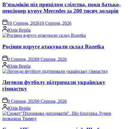
В’язьмікін під прицілом слідства, поки батько-
пенсіонер купує Mercedes за 200 тисяч доларів
on
10 Серпня, 2026
10 Серпня, 2026
Опубліковано
Юлія Верба
Росіяни вдруге атакували склад Rozetka
on
9 Серпня, 2026
9 Серпня, 2026
Опубліковано
Юлія Верба
Легенди футболу підтримали українську
гімнастку
on
9 Серпня, 2026
9 Серпня, 2026
Опубліковано
Юлія Верба