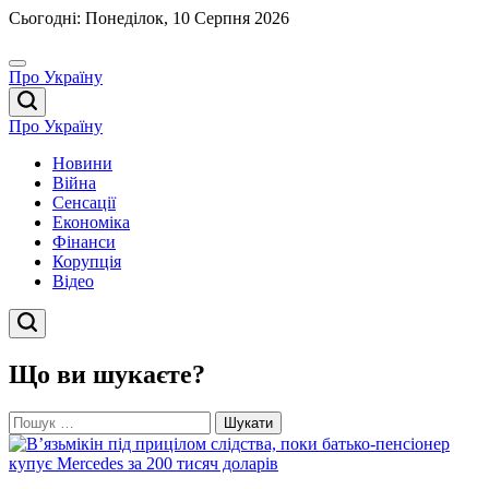
Перейти
Сьогодні: Понеділок, 10 Серпня 2026
до
вмісту
Про Україну
Про Україну
Новини
Війна
Сенсації
Економіка
Фінанси
Корупція
Відео
Що ви шукаєте?
Пошук: