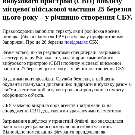
вибухового пристрою (СВП) поблизу
місцевої військової частини 25 березня
цього року – у річницю створення СБУ.
Правоохоронці запобігли теракту, який російська воєнна
розвідка (більш відома як ГРУ) готувала у прифронтовому
Запоріжжі. Про це 26 березня
повідомляє
СБУ.
Зазначається, що за результатами спецоперації затримано
агентурну пару РФ, яка готувала підрив саморобного
вибухового пристрою (СВП) поблизу місцевої військової
частини 25 березня цього року – у річницю створення СБУ.
За даними контррозвідки Служби безпеки, в цей день
окупанти планували дистанційно підірвати вибухівку разом зі
своїми агентами поблизу контрольно-пропускного пункту
оборонного об’єкта.
СБУ завчасно викрила обох агентів і затримали їх на
спорядженні СВП додатковими уражаючими елементами.
Затримання відбулося у приватній будівлі, що знаходилася
навпроти центрального входу до військової частини.
Відповідне помешкання фігуранти орендували як