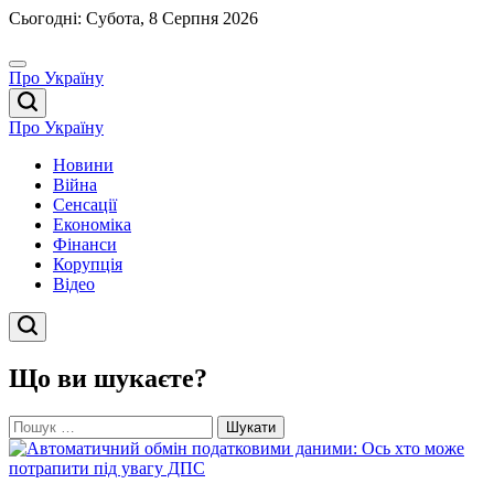
Перейти
Сьогодні: Субота, 8 Серпня 2026
до
вмісту
Про Україну
Про Україну
Новини
Війна
Сенсації
Економіка
Фінанси
Корупція
Відео
Що ви шукаєте?
Пошук: