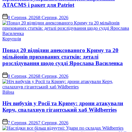
ATACMS і ракет для Patriot
on
8 Серпня, 2026
8 Серпня, 2026
Опублікувати
Корупція
у
Понад 20 відвідин анексованого Криму та 20
мільйонів прихованих статків: деталі
розслідування щодо судді Ярослава Василенка
on
8 Серпня, 2026
8 Серпня, 2026
Опублікувати
Війна
у
Ніч вибухів у Росії та Криму: дрони атакували
Керч, спалахнув гігантський хаб Wildberries
on
7 Серпня, 2026
7 Серпня, 2026