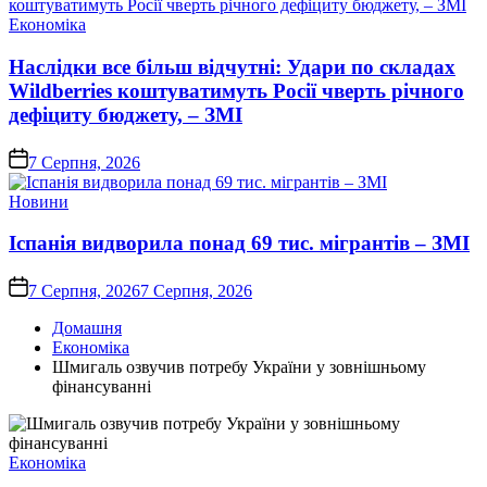
Опублікувати
Економіка
у
Наслідки все більш відчутні: Удари по складах
Wildberries коштуватимуть Росії чверть річного
дефіциту бюджету, – ЗМІ
on
7 Серпня, 2026
Опублікувати
Новини
у
Іспанія видворила понад 69 тис. мігрантів – ЗМІ
on
7 Серпня, 2026
7 Серпня, 2026
Домашня
Економіка
Шмигаль озвучив потребу України у зовнішньому
фінансуванні
Опублікувати
Економіка
у