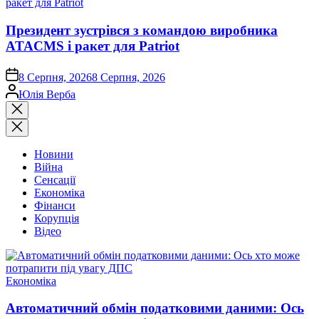
Президент зустрівся з командою виробника
ATACMS і ракет для Patriot
on
8 Серпня, 2026
8 Серпня, 2026
Опубліковано
Юлія Верба
Закрити
пошук
Новини
Війна
Сенсації
Економіка
Фінанси
Корупція
Відео
Опублікувати
Економіка
у
Автоматичний обмін податковими даними: Ось