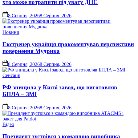
хто може потрапити під увагу ДПС
on
8 Серпня, 2026
8 Серпня, 2026
Опублікувати
Новини
у
Екстренер українця прокоментував перспективи
повернення Мудрика
on
8 Серпня, 2026
8 Серпня, 2026
Опублікувати
Сенсації
у
РФ знищила у Києві завод, що виготовляв
БПЛА – ЗМІ
on
8 Серпня, 2026
8 Серпня, 2026
Опублікувати
Відео
у
Президент зустрівся з командою виробника