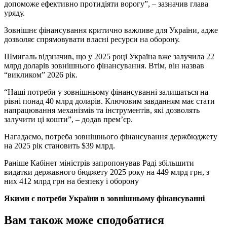
допоможе ефективно протидіяти ворогу”, – зазначив глава
уряду.
Зовнішнє фінансування критично важливе для України, адже
дозволяє спрямовувати власні ресурси на оборону.
Шмигаль відзначив, що у 2025 році Україна вже залучила 22
млрд доларів зовнішнього фінансування. Втім, він назвав
“викликом” 2026 рік.
“Наші потреби у зовнішньому фінансуванні залишаться на
рівні понад 40 млрд доларів. Ключовим завданням має стати
напрацювання механізмів та інструментів, які дозволять
залучити ці кошти”, – додав прем’єр.
Нагадаємо, потреба зовнішнього фінансування держбюджету
на 2025 рік становить $39 млрд.
Раніше Кабінет міністрів запропонував Раді збільшити
видатки державного бюджету 2025 року на 449 млрд грн, з
них 412 млрд грн на безпеку і оборону
Якими є потреби України в зовнішньому фінансуванні
Вам також може сподобатися