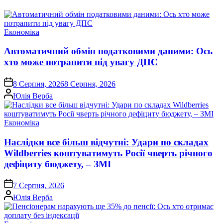
Опублікувати
Економіка
у
Автоматичний обмін податковими даними: Ось
хто може потрапити під увагу ДПС
on
8 Серпня, 2026
8 Серпня, 2026
Опубліковано
Юлія Верба
Опублікувати
Економіка
у
Наслідки все більш відчутні: Удари по складах
Wildberries коштуватимуть Росії чверть річного
дефіциту бюджету, – ЗМІ
on
7 Серпня, 2026
Опубліковано
Юлія Верба