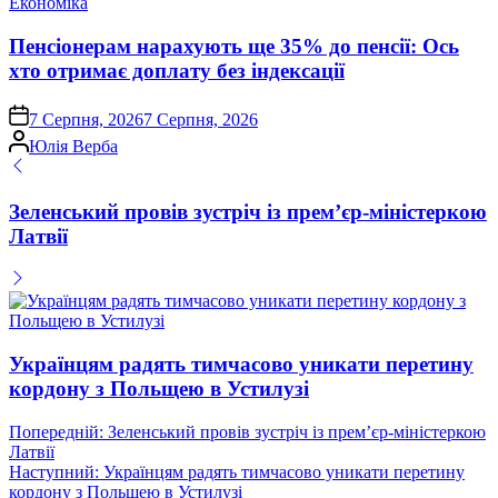
Опублікувати
Економіка
у
Пенсіонерам нарахують ще 35% до пенсії: Ось
хто отримає доплату без індексації
on
7 Серпня, 2026
7 Серпня, 2026
Опубліковано
Юлія Верба
Зеленський провів зустріч із прем’єр-міністеркою
Латвії
Українцям радять тимчасово уникати перетину
кордону з Польщею в Устилузі
Навігація
Попередній:
Зеленський провів зустріч із прем’єр-міністеркою
Латвії
записів
Наступний:
Українцям радять тимчасово уникати перетину
кордону з Польщею в Устилузі