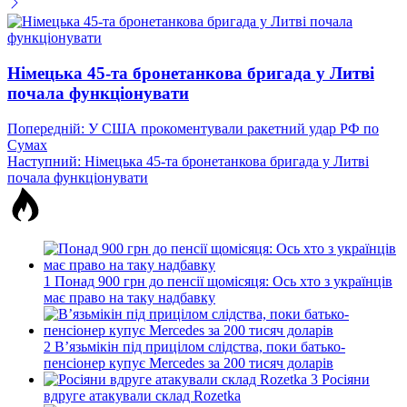
Німецька 45-та бронетанкова бригада у Литві
почала функціонувати
Навігація
Попередній:
У США прокоментували ракетний удар РФ по
Сумах
записів
Наступний:
Німецька 45-та бронетанкова бригада у Литві
почала функціонувати
1
Понад 900 грн до пенсії щомісяця: Ось хто з українців
має право на таку надбавку
2
В’язьмікін під прицілом слідства, поки батько-
пенсіонер купує Mercedes за 200 тисяч доларів
3
Росіяни
вдруге атакували склад Rozetka