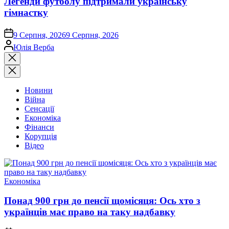
Легенди футболу підтримали українську
гімнастку
on
9 Серпня, 2026
9 Серпня, 2026
Опубліковано
Юлія Верба
Закрити
пошук
Новини
Війна
Сенсації
Економіка
Фінанси
Корупція
Відео
Опублікувати
Економіка
у
Понад 900 грн до пенсії щомісяця: Ось хто з
українців має право на таку надбавку