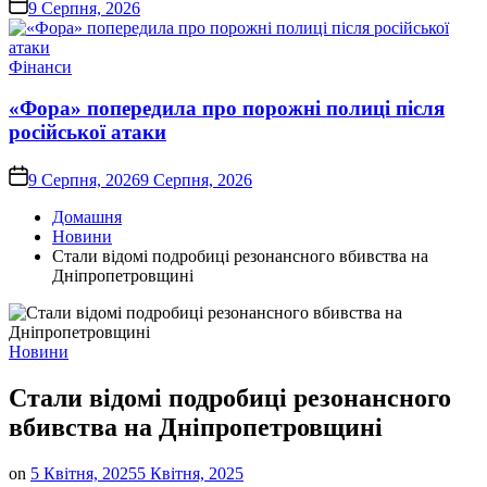
on
9 Серпня, 2026
Опублікувати
Фінанси
у
«Фора» попередила про порожні полиці після
російської атаки
on
9 Серпня, 2026
9 Серпня, 2026
Домашня
Новини
Стали відомі подробиці резонансного вбивства на
Дніпропетровщині
Опублікувати
Новини
у
Стали відомі подробиці резонансного
вбивства на Дніпропетровщині
on
5 Квітня, 2025
5 Квітня, 2025