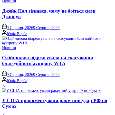
Опублікувати
Новини
у
Джейк Пол зізнався, чому не боїться сили
Джошуа
on
9 Серпня, 2026
9 Серпня, 2026
Опубліковано
Юлія Верба
Опублікувати
Новини
у
Олійникова відреагувала на скасування
благодійного аукціону WTA
on
9 Серпня, 2026
9 Серпня, 2026
Опубліковано
Юлія Верба
У США прокоментували ракетний удар РФ по
Сумах