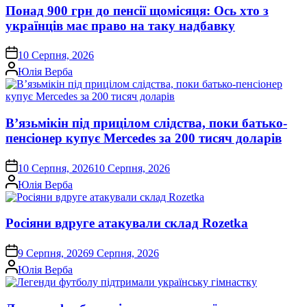
Понад 900 грн до пенсії щомісяця: Ось хто з
українців має право на таку надбавку
on
10 Серпня, 2026
Опубліковано
Юлія Верба
В’язьмікін під прицілом слідства, поки батько-
пенсіонер купує Mercedes за 200 тисяч доларів
on
10 Серпня, 2026
10 Серпня, 2026
Опубліковано
Юлія Верба
Росіяни вдруге атакували склад Rozetka
on
9 Серпня, 2026
9 Серпня, 2026
Опубліковано
Юлія Верба