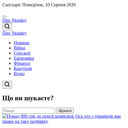
Перейти
Сьогодні: Понеділок, 10 Серпня 2026
до
вмісту
Про Україну
Про Україну
Новини
Війна
Сенсації
Економіка
Фінанси
Корупція
Відео
Що ви шукаєте?
Пошук: