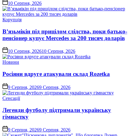
on
10 Серпня, 2026
Опублікувати
Корупція
у
В’язьмікін під прицілом слідства, поки батько-
пенсіонер купує Mercedes за 200 тисяч доларів
on
10 Серпня, 2026
10 Серпня, 2026
Опублікувати
Новини
у
Росіяни вдруге атакували склад Rozetka
on
9 Серпня, 2026
9 Серпня, 2026
Опублікувати
Сенсації
у
Легенди футболу підтримали українську
гімнастку
on
9 Серпня, 2026
9 Серпня, 2026