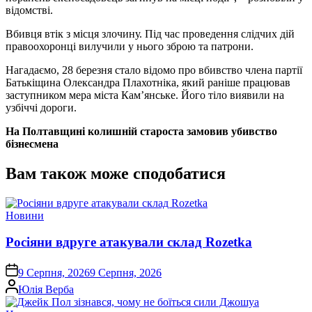
відомстві.
Вбивця втік з місця злочину. Під час проведення слідчих дій
правоохоронці вилучили у нього зброю та патрони.
Нагадаємо, 28 березня стало відомо про вбивство члена партії
Батькіщина Олександра Плахотніка, який раніше працював
заступником мера міста Кам’янське. Його тіло виявили на
узбіччі дороги.
На Полтавщині колишній староста замовив убивство
бізнесмена
Вам також може сподобатися
Опублікувати
Новини
у
Росіяни вдруге атакували склад Rozetka
on
9 Серпня, 2026
9 Серпня, 2026
Опубліковано
Юлія Верба