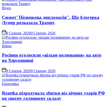
Опублікувати
Відео
у
Сюжет"Пісюнкова дипломатія". Що блогерка
Лумер розказала Трампу
on
9 Серпня, 2026
9 Серпня, 2026
Опублікувати
Війна
у
Росіяни оголосили «вільне полювання» на авто
на Херсонщині
on
9 Серпня, 2026
9 Серпня, 2026
Опублікувати
Економіка
у
Rozetka підрахувала збитки від нічних ударів РФ
по своєму головному складу