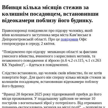
Вбивця кілька місяців стежив за
колишнім посадовцем, встановивши
відеокамери поблизу його будинку.
Правоохоронці повідомили про підозру чоловіку, який
вбив колишнього заступника мера міста Кам’янське в
Дніпропетровській області. Про це
повідомив
Офіс
генпрокурора в середу, 2 квітня.
“Повідомлено про підозру мешканцю області за фактами
умисного вбивства, вчиненого з корисливих мотивів, та
незаконного поводження зі зброєю (п.6 ч.2 ст.115, ч.1 ст.263
КК України)”, – йдеться в повідомленні.
Слідство встановило, що чоловік скоїв вбивство, бо не хотів
повертати борг. Для цього він спершу кілька місяців стежив за
колишнім посадовцем, встановивши відеокамери поблизу
його будинку.
“Вранці 28 березня 2025 року підозрюваний прибув до його
місця проживання. У подальшому здійснив не менше 10
пострілів з вогнепальної зброї у потерпілого. Від отриманих
поранень експосадовець загинув на місці події”, – розповіли у