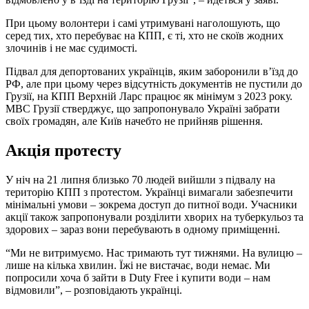
При цьому волонтери і самі утримувані наголошують, що
серед тих, хто перебуває на КПП, є ті, хто не скоїв жодних
злочинів і не має судимості.
Підвал для депортованих українців, яким заборонили в’їзд до
РФ, але при цьому через відсутність документів не пустили до
Грузії, на КПП Верхній Ларс працює як мінімум з 2023 року.
МВС Грузії стверджує, що запропонувало Україні забрати
своїх громадян, але Київ начебто не прийняв рішення.
Акція протесту
У ніч на 21 липня близько 70 людей вийшли з підвалу на
територію КПП з протестом. Українці вимагали забезпечити
мінімальні умови – зокрема доступ до питної води. Учасники
акції також запропонували розділити хворих на туберкульоз та
здорових – зараз вони перебувають в одному приміщенні.
“Ми не витримуємо. Нас тримають тут тижнями. На вулицю –
лише на кілька хвилин. Їжі не вистачає, води немає. Ми
попросили хоча б зайти в Duty Free і купити води – нам
відмовили”, – розповідають українці.