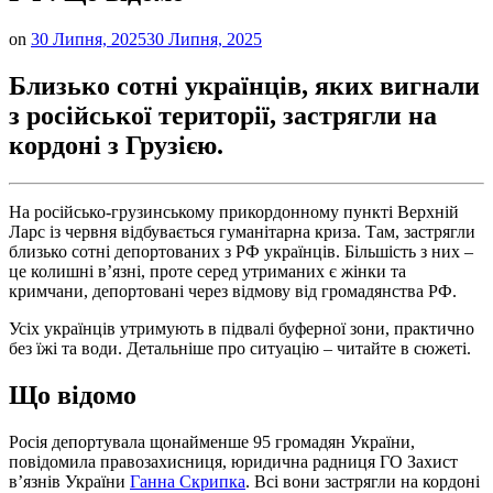
on
30 Липня, 2025
30 Липня, 2025
Близько сотні українців, яких вигнали
з російської території, застрягли на
кордоні з Грузією.
На російсько-грузинському прикордонному пункті Верхній
Ларс із червня відбувається гуманітарна криза. Там, застрягли
близько сотні депортованих з РФ українців. Більшість з них –
це колишні в’язні, проте серед утриманих є жінки та
кримчани, депортовані через відмову від громадянства РФ.
Усіх українців утримують в підвалі буферної зони, практично
без їжі та води. Детальніше про ситуацію – читайте в сюжеті.
Що відомо
Росія депортувала щонайменше 95 громадян України,
повідомила правозахисниця, юридична радниця ГО Захист
в’язнів України
Ганна Скрипка
. Всі вони застрягли на кордоні