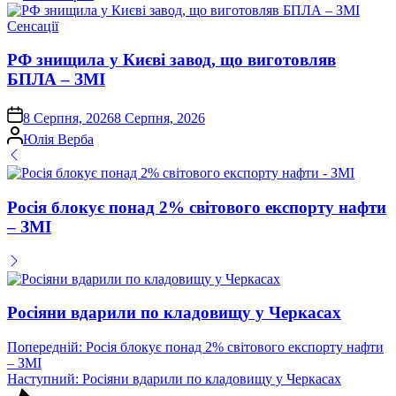
Опублікувати
Сенсації
у
РФ знищила у Києві завод, що виготовляв
БПЛА – ЗМІ
on
8 Серпня, 2026
8 Серпня, 2026
Опубліковано
Юлія Верба
Росія блокує понад 2% світового експорту нафти
– ЗМІ
Росіяни вдарили по кладовищу у Черкасах
Навігація
Попередній:
Росія блокує понад 2% світового експорту нафти
– ЗМІ
записів
Наступний:
Росіяни вдарили по кладовищу у Черкасах