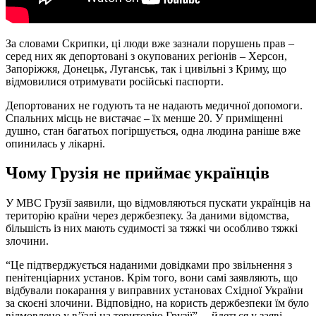
За словами Скрипки, ці люди вже зазнали порушень прав –
серед них як депортовані з окупованих регіонів – Херсон,
Запоріжжя, Донецьк, Луганськ, так і цивільні з Криму, що
відмовилися отримувати російські паспорти.
Депортованих не годують та не надають медичної допомоги.
Спальних місць не вистачає – їх менше 20. У приміщенні
душно, стан багатьох погіршується, одна людина раніше вже
опинилась у лікарні.
Чому Грузія не приймає українців
У МВС Грузії заявили, що відмовляються пускати українців на
територію країни через держбезпеку. За даними відомства,
більшість із них мають судимості за тяжкі чи особливо тяжкі
злочини.
“Це підтверджується наданими довідками про звільнення з
пенітенціарних установ. Крім того, вони самі заявляють, що
відбували покарання у виправних установах Східної України
за скоєні злочини. Відповідно, на користь держбезпеки їм було
відмовлено у в’їзді на територію Грузії”, – йдеться у заяві.