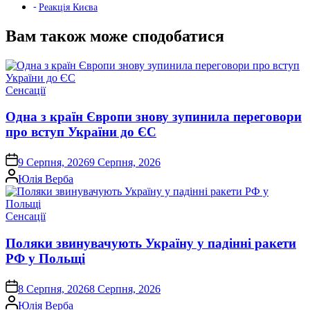
Реакція Києва
Вам також може сподобатися
Опублікувати
Сенсації
у
Одна з країн Європи знову зупинила переговори
про вступ України до ЄС
on
9 Серпня, 2026
9 Серпня, 2026
Опубліковано
Юлія Верба
Опублікувати
Сенсації
у
Поляки звинувачують Україну у падінні ракети
РФ у Польщі
on
8 Серпня, 2026
8 Серпня, 2026
Опубліковано
Юлія Верба