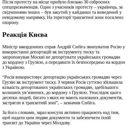
Після протесту на місце прибуло близько 30 озброєних
спецпризначенців. Один з учасників протесту – українець, за
свідченнями інших – був закутий у кайданки та виведений у
невідомому напрямку. На території транзитної зони посилено
охорону.
Реакція Києва
Міністр закордонних справ Андрій Сибіга звинуватив Росію у
використанні депортацій як інструменту тиску та
запропонував Москві не депортувати українських громадян
до кордону з Грузією, а передавати їх безпосередньо на кордон
з Україною.
“Росія використовує депортацію українських громадян через
Грузію як інструмент тиску. З червня Росія суттєво збільшила
кількість депортованих українських громадян, здебільшого
колишніх ув’язнених, до кордону з Грузією. Унаслідок цього
десятки людей, багато з яких не мають належних документів,
застрягли в транзитній зоні”, – зазначив Сибіга.
За його словами, зараз консули активно працюють над тим,
щоб надати цим людям документи та забезпечити їхній
транзит до України через Молдову.