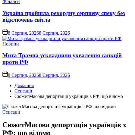
Опублікувати
Фінанси
у
Україна пройшла рекордну серпневу спеку без
відключень світла
on
8 Серпня, 2026
8 Серпня, 2026
Опублікувати
Новини
у
Мита Трампа ускладнили ухвалення санкцій
проти РФ
on
8 Серпня, 2026
8 Серпня, 2026
Домашня
Сенсації
СюжетМасова депортація українців з РФ: що відомо
Опублікувати
Сенсації
у
СюжетМасова депортація українців з
РФ: що відомо