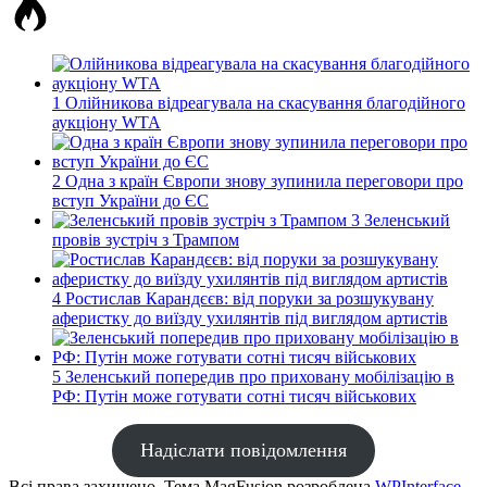
1
Олійникова відреагувала на скасування благодійного
аукціону WTA
2
Одна з країн Європи знову зупинила переговори про
вступ України до ЄС
3
Зеленський
провів зустріч з Трампом
4
Ростислав Карандєєв: від поруки за розшукувану
аферистку до виїзду ухилянтів під виглядом артистів
5
Зеленський попередив про приховану мобілізацію в
РФ: Путін може готувати сотні тисяч військових
Надіслати повідомлення
Всі права захищено. Тема MagFusion розроблена
WPInterface
.