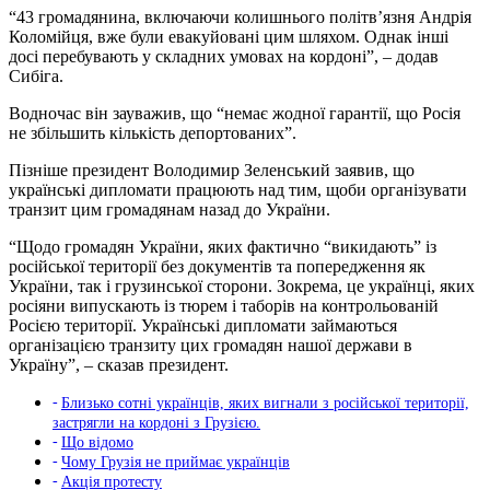
“43 громадянина, включаючи колишнього політв’язня Андрія
Коломійця, вже були евакуйовані цим шляхом. Однак інші
досі перебувають у складних умовах на кордоні”, – додав
Сибіга.
Водночас він зауважив, що “немає жодної гарантії, що Росія
не збільшить кількість депортованих”.
Пізніше президент Володимир Зеленський заявив, що
українські дипломати працюють над тим, щоби організувати
транзит цим громадянам назад до України.
“Щодо громадян України, яких фактично “викидають” із
російської території без документів та попередження як
України, так і грузинської сторони. Зокрема, це українці, яких
росіяни випускають із тюрем і таборів на контрольованій
Росією території. Українські дипломати займаються
організацією транзиту цих громадян нашої держави в
Україну”, – сказав президент.
Близько сотні українців, яких вигнали з російської території,
застрягли на кордоні з Грузією.
Що відомо
Чому Грузія не приймає українців
Акція протесту