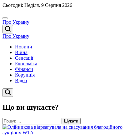
Перейти
Сьогодні: Неділя, 9 Серпня 2026
до
вмісту
Про Україну
Про Україну
Новини
Війна
Сенсації
Економіка
Фінанси
Корупція
Відео
Що ви шукаєте?
Пошук: