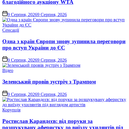
благодійного аукціону WTA
on
9 Серпня, 2026
9 Серпня, 2026
Опублікувати
Сенсації
у
Одна з країн Європи знову зупинила переговори
про вступ України до ЄС
on
9 Серпня, 2026
9 Серпня, 2026
Опублікувати
Відео
у
Зеленський провів зустріч з Трампом
on
9 Серпня, 2026
9 Серпня, 2026
Опублікувати
Корупція
у
Ростислав Карандєєв: від поруки за
розшукувану аферистку до виїзду ухилянтів під