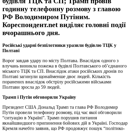
будівля ТЦК та СП; Трамп провів
годинну телефонну розмову з главою
РФ Володимиром Путіним.
Кореспондент.net виділяє головні події
вчорашнього дня.
Російські ударні безпілотники уразили будівлю ТЦК у
Полтаві
Ворог завдав удару по місту Полтава. Внаслідок одного з
влучань виникла пожежа в будівлі Полтавського об’єднаного
міського ТЦК та СП. Внаслідок атаки російських дронів по
Полтаві загинули щонайменше двоє людей. Кількість
поранених внаслідок обстрілу російськими військами
Полтави зросла до 59 людей.
Трамп і Путін обговорили Україну
Президент США Дональд Трамп та глава РФ Володимир
Путін провели телефонну розмову, під час якої обговорили
“ситуацію в Україні”. Трамп порушив питання
якнайшвидшого припинення бойових дій в Україні. Господар
Кремля начебто заявив, що РФ продовжує пошук “політико-