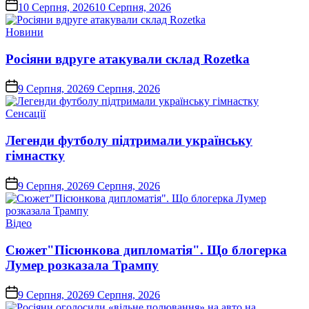
on
10 Серпня, 2026
10 Серпня, 2026
Опублікувати
Новини
у
Росіяни вдруге атакували склад Rozetka
on
9 Серпня, 2026
9 Серпня, 2026
Опублікувати
Сенсації
у
Легенди футболу підтримали українську
гімнастку
on
9 Серпня, 2026
9 Серпня, 2026
Опублікувати
Відео
у
Сюжет"Пісюнкова дипломатія". Що блогерка
Лумер розказала Трампу
on
9 Серпня, 2026
9 Серпня, 2026