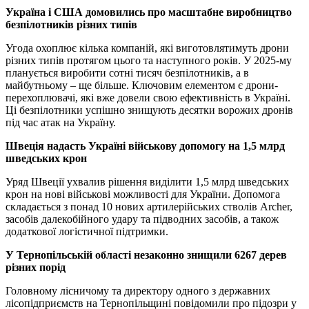
Україна і США домовились про масштабне виробництво
безпілотників різних типів
Угода охоплює кілька компаній, які виготовлятимуть дрони
різних типів протягом цього та наступного років. У 2025-му
планується виробити сотні тисяч безпілотників, а в
майбутньому – ще більше. Ключовим елементом є дрони-
перехоплювачі, які вже довели свою ефективність в Україні.
Ці безпілотники успішно знищують десятки ворожих дронів
під час атак на Україну.
Швеція надасть Україні військову допомогу на 1,5 млрд
шведських крон
Уряд Швеції ухвалив рішення виділити 1,5 млрд шведських
крон на нові військові можливості для України. Допомога
складається з понад 10 нових артилерійських стволів Archer,
засобів далекобійного удару та підводних засобів, а також
додаткової логістичної підтримки.
У Тернопільській області незаконно знищили 6267 дерев
різних порід
Головному лісничому та директору одного з державних
лісопідприємств на Тернопільщині повідомили про підозри у