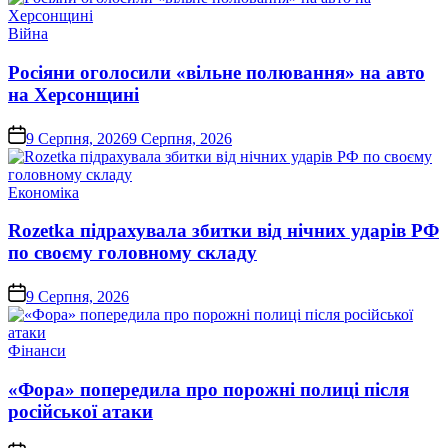
Опублікувати
Війна
у
Росіяни оголосили «вільне полювання» на авто
на Херсонщині
on
9 Серпня, 2026
9 Серпня, 2026
Опублікувати
Економіка
у
Rozetka підрахувала збитки від нічних ударів РФ
по своєму головному складу
on
9 Серпня, 2026
Опублікувати
Фінанси
у
«Фора» попередила про порожні полиці після
російської атаки