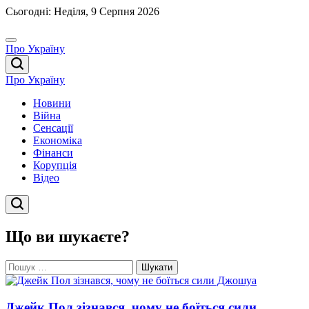
Перейти
Сьогодні: Неділя, 9 Серпня 2026
до
вмісту
Про Україну
Про Україну
Новини
Війна
Сенсації
Економіка
Фінанси
Корупція
Відео
Що ви шукаєте?
Пошук:
Джейк Пол зізнався, чому не боїться сили