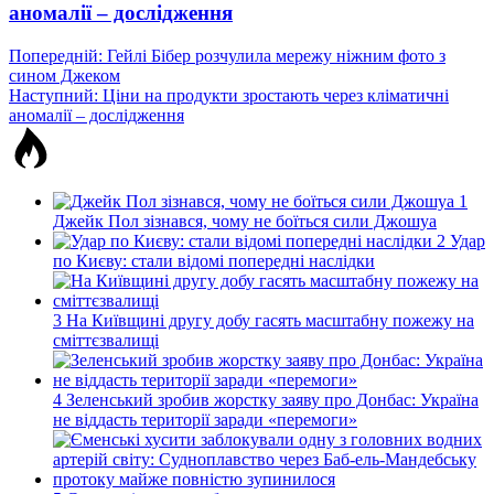
аномалії – дослідження
Навігація
Попередній:
Гейлі Бібер розчулила мережу ніжним фото з
сином Джеком
записів
Наступний:
Ціни на продукти зростають через кліматичні
аномалії – дослідження
1
Джейк Пол зізнався, чому не боїться сили Джошуа
2
Удар
по Києву: стали відомі попередні наслідки
3
На Київщині другу добу гасять масштабну пожежу на
сміттєзвалищі
4
Зеленський зробив жорстку заяву про Донбас: Україна
не віддасть території заради «перемоги»