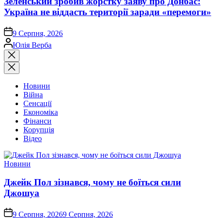
Зеленський зробив жорстку заяву про Донбас:
Україна не віддасть території заради «перемоги»
on
9 Серпня, 2026
Опубліковано
Юлія Верба
Закрити
пошук
Новини
Війна
Сенсації
Економіка
Фінанси
Корупція
Відео
Опублікувати
Новини
у
Джейк Пол зізнався, чому не боїться сили
Джошуа
on
9 Серпня, 2026
9 Серпня, 2026