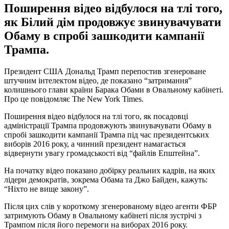
Поширення відео відбулося на тлі того,
як Білий дім продовжує звинувачувати
Обаму в спробі зашкодити кампанії
Трампа.
Президент США Дональд Трамп перепостив згенероване
штучним інтелектом відео, де показано “затримання”
колишнього глави країни Барака Обами в Овальному кабінеті.
Про це повідомляє The New York Times.
Поширення відео відбулося на тлі того, як посадовці
адміністрації Трампа продовжують звинувачувати Обаму в
спробі зашкодити кампанії Трампа під час президентських
виборів 2016 року, а чинний президент намагається
відвернути увагу громадськості від “файлів Епштейна”.
На початку відео показано добірку реальних кадрів, на яких
лідери демократів, зокрема Обама та Джо Байден, кажуть:
“Ніхто не вище закону”.
Після цих слів у короткому згенерованому відео агенти ФБР
затримують Обаму в Овальному кабінеті після зустрічі з
Трампом після його перемоги на виборах 2016 року.