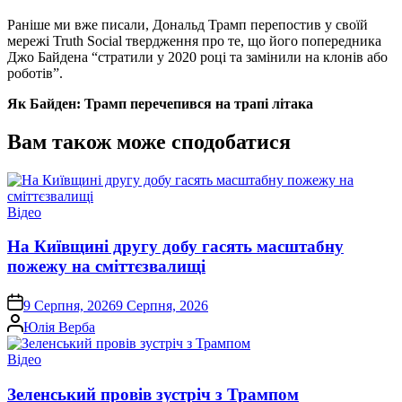
Раніше ми вже писали, Дональд Трамп перепостив у своїй
мережі Truth Social твердження про те, що його попередника
Джо Байдена “стратили у 2020 році та замінили на клонів або
роботів”.
Як Байден: Трамп перечепився на трапі літака
Вам також може сподобатися
Опублікувати
Відео
у
На Київщині другу добу гасять масштабну
пожежу на сміттєзвалищі
on
9 Серпня, 2026
9 Серпня, 2026
Опубліковано
Юлія Верба
Опублікувати
Відео
у
Зеленський провів зустріч з Трампом