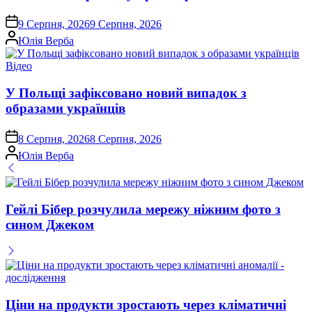
on
9 Серпня, 2026
9 Серпня, 2026
Опубліковано
Юлія Верба
Опублікувати
Відео
у
У Польщі зафіксовано новий випадок з
образами українців
on
8 Серпня, 2026
8 Серпня, 2026
Опубліковано
Юлія Верба
Гейлі Бібер розчулила мережу ніжним фото з
сином Джеком
Ціни на продукти зростають через кліматичні