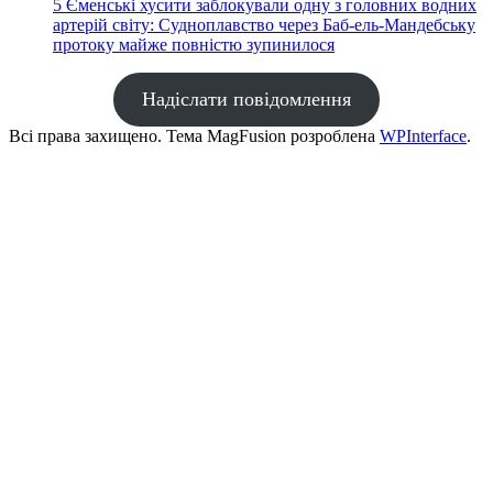
5
Єменські хусити заблокували одну з головних водних
артерій світу: Судноплавство через Баб-ель-Мандебську
протоку майже повністю зупинилося
Надіслати повідомлення
Всі права захищено. Тема MagFusion розроблена
WPInterface
.