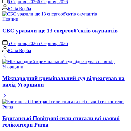
6 Серпня, 2026
6 Серпня, 2026
Опубліковано
Юлія Верба
Опублікувати
Новини
у
СБС уразили ще 13 енергооб'єктів окупантів
on
5 Серпня, 2026
5 Серпня, 2026
Опубліковано
Юлія Верба
Міжнародний кримінальний суд відреагував на
вихід Угорщини
Британські Повітряні сили списали всі наявні
гелікоптери Puma