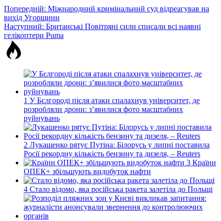
Навігація
Попередній:
Міжнародний кримінальний суд відреагував на
вихід Угорщини
записів
Наступний:
Британські Повітряні сили списали всі наявні
гелікоптери Puma
1
У Бєлгороді після атаки спалахнув університет, де
розробляли дрони: з’явилися фото масштабних
руйнувань
2
Лукашенко рятує Путіна: Білорусь у липні поставила
Росії рекордну кількість бензину та дизеля, – Reuters
3
Країни
ОПЕК+ збільшують видобуток нафти
4
Стало відомо, яка російська ракета залетіла до Польщі