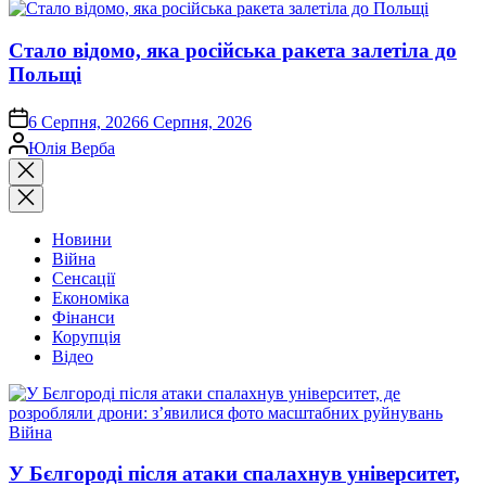
Стало відомо, яка російська ракета залетіла до
Польщі
on
6 Серпня, 2026
6 Серпня, 2026
Опубліковано
Юлія Верба
Закрити
пошук
Новини
Війна
Сенсації
Економіка
Фінанси
Корупція
Відео
Опублікувати
Війна
у
У Бєлгороді після атаки спалахнув університет,