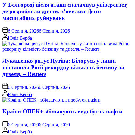
У Бєлгороді після атаки спалахнув університет,
де розробляли дрони: з’явилися фото
масштабних руйнувань
on
6 Серпня, 2026
6 Серпня, 2026
Опубліковано
Юлія Верба
Лукашенко рятує Путіна: Білорусь у липні
поставила Росії рекордну кількість бензину та
дизеля, – Reuters
on
6 Серпня, 2026
6 Серпня, 2026
Опубліковано
Юлія Верба
Країни ОПЕК+ збільшують видобуток нафти
on
6 Серпня, 2026
6 Серпня, 2026
Опубліковано
Юлія Верба