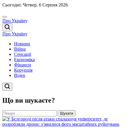
Перейти
Сьогодні: Четвер, 6 Серпня 2026
до
вмісту
Про Україну
Про Україну
Новини
Війна
Сенсації
Економіка
Фінанси
Корупція
Відео
Що ви шукаєте?
Пошук: