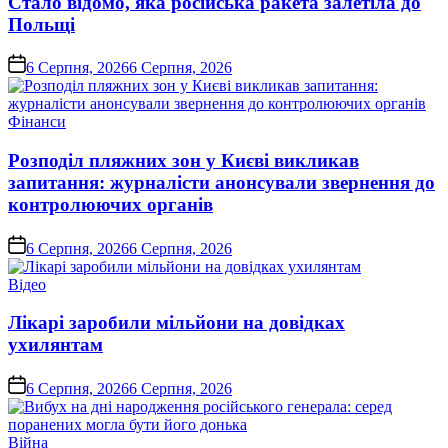
Стало відомо, яка російська ракета залетіла до
Польщі
on
6 Серпня, 2026
6 Серпня, 2026
Опублікувати
Фінанси
у
Розподіл пляжних зон у Києві викликав
запитання: журналісти анонсували звернення до
контролюючих органів
on
6 Серпня, 2026
6 Серпня, 2026
Опублікувати
Відео
у
Лікарі заробили мільйони на довідках
ухилянтам
on
6 Серпня, 2026
6 Серпня, 2026
Опублікувати
Війна