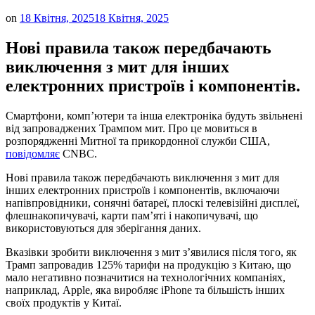
on
18 Квітня, 2025
18 Квітня, 2025
Нові правила також передбачають
виключення з мит для інших
електронних пристроїв і компонентів.
Смартфони, комп’ютери та інша електроніка будуть звільнені
від запроваджених Трампом мит. Про це мовиться в
розпорядженні Митної та прикордонної служби США,
повідомляє
CNBC.
Нові правила також передбачають виключення з мит для
інших електронних пристроїв і компонентів, включаючи
напівпровідники, сонячні батареї, плоскі телевізійні дисплеї,
флешнакопичувачі, карти пам’яті і накопичувачі, що
використовуються для зберігання даних.
Вказівки зробити виключення з мит з’явилися після того, як
Трамп запровадив 125% тарифи на продукцію з Китаю, що
мало негативно позначитися на технологічних компаніях,
наприклад, Apple, яка виробляє iPhone та більшість інших
своїх продуктів у Китаї.