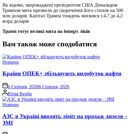
Як відомо, запроваджені президентом США Дональдом
Трампом мита призвели до скорочення його статків на 500
млн доларів. Капітал Трампа тиждень знизився з 4,7 до 4,2
млрд доларів
Трамп готує великі мита на імпорт ліків
Вам також може сподобатися
Опублікувати
Новини
у
Країни ОПЕК+ збільшують видобуток нафти
on
6 Серпня, 2026
6 Серпня, 2026
Опубліковано
Юлія Верба
Опублікувати
Новини
у
АЗС в Україні вводять ліміт на продаж дизеля –
ЗМІ
on