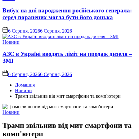
у
Вибух на дні народження російського генерала:
серед поранених могла бути його донька
on
6 Серпня, 2026
6 Серпня, 2026
Опублікувати
Новини
у
АЗС в Україні вводять ліміт на продаж дизеля –
ЗМІ
on
6 Серпня, 2026
6 Серпня, 2026
Домашня
Новини
Трамп звільнив від мит смартфони та комп'ютери
Опублікувати
Новини
у
Трамп звільнив від мит смартфони та
комп'ютери