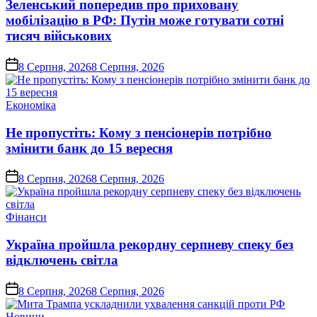
Зеленський попередив про приховану
мобілізацію в РФ: Путін може готувати сотні
тисяч військових
on
8 Серпня, 2026
8 Серпня, 2026
Опублікувати
Економіка
у
Не пропустіть: Кому з пенсіонерів потрібно
змінити банк до 15 вересня
on
8 Серпня, 2026
8 Серпня, 2026
Опублікувати
Фінанси
у
Україна пройшла рекордну серпневу спеку без
відключень світла
on
8 Серпня, 2026
8 Серпня, 2026
Опублікувати
Новини