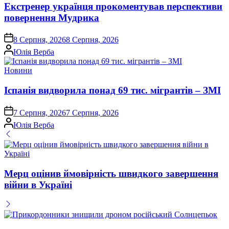
Екстренер українця прокоментував перспективи
повернення Мудрика
on
8 Серпня, 2026
8 Серпня, 2026
Опубліковано
Юлія Верба
Опублікувати
Новини
у
Іспанія видворила понад 69 тис. мігрантів – ЗМІ
on
7 Серпня, 2026
7 Серпня, 2026
Опубліковано
Юлія Верба
Мерц оцінив ймовірність швидкого завершення
війни в Україні