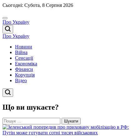
Перейти
Сьогодні: Субота, 8 Серпня 2026
до
вмісту
Про Україну
Про Україну
Новини
Війна
Сенсації
Економіка
Фінанси
Корупція
Відео
Що ви шукаєте?
Пошук: