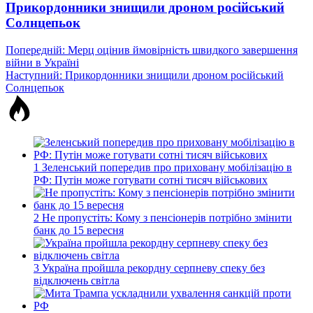
Прикордонники знищили дроном російський
Солнцепьок
Навігація
Попередній:
Мерц оцінив ймовірність швидкого завершення
війни в Україні
записів
Наступний:
Прикордонники знищили дроном російський
Солнцепьок
1
Зеленський попередив про приховану мобілізацію в
РФ: Путін може готувати сотні тисяч військових
2
Не пропустіть: Кому з пенсіонерів потрібно змінити
банк до 15 вересня
3
Україна пройшла рекордну серпневу спеку без
відключень світла