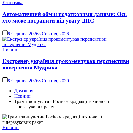
Опублікувати
Економіка
у
Автоматичний обмін податковими даними: Ось
хто може потрапити під увагу ДПС
on
8 Серпня, 2026
8 Серпня, 2026
Опублікувати
Новини
у
Екстренер українця прокоментував перспективи
повернення Мудрика
on
8 Серпня, 2026
8 Серпня, 2026
Домашня
Новини
Трамп звинуватив Росію у крадіжці технології
гіперзвукових ракет
Опублікувати
Новини
у