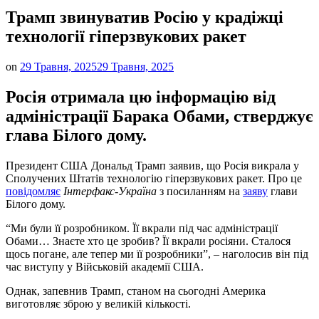
Трамп звинуватив Росію у крадіжці
технології гіперзвукових ракет
on
29 Травня, 2025
29 Травня, 2025
Росія отримала цю інформацію від
адміністрації Барака Обами, стверджує
глава Білого дому.
Президент США Дональд Трамп заявив, що Росія викрала у
Сполучених Штатів технологію гіперзвукових ракет. Про це
повідомляє
Інтерфакс-Україна
з посиланням на
заяву
глави
Білого дому.
“Ми були її розробником. Її вкрали під час адміністрації
Обами… Знаєте хто це зробив? Її вкрали росіяни. Сталося
щось погане, але тепер ми її розробники”, – наголосив він під
час виступу у Військовій академії США.
Однак, запевнив Трамп, станом на сьогодні Америка
виготовляє зброю у великій кількості.