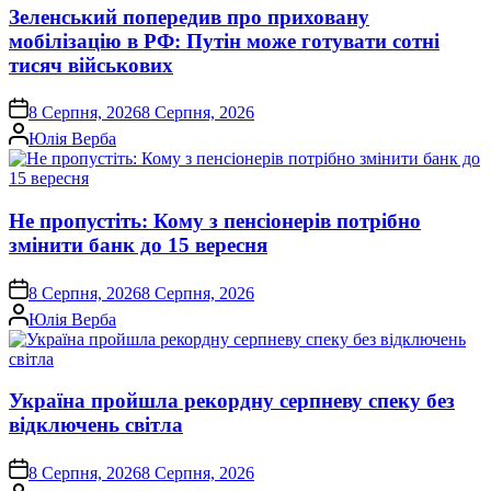
Зеленський попередив про приховану
мобілізацію в РФ: Путін може готувати сотні
тисяч військових
on
8 Серпня, 2026
8 Серпня, 2026
Опубліковано
Юлія Верба
Не пропустіть: Кому з пенсіонерів потрібно
змінити банк до 15 вересня
on
8 Серпня, 2026
8 Серпня, 2026
Опубліковано
Юлія Верба
Україна пройшла рекордну серпневу спеку без
відключень світла
on
8 Серпня, 2026
8 Серпня, 2026