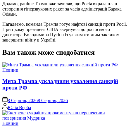
Додамо, раніше Трамп вже заявляв, що Росія вкрала план
створення гіперзвукових ракет за часів адміністрації Барака
Обами.
Нагадаємо, команда Трампа готує нафтові санкції проти Росії.
При цьому президент США звернувся до російського
диктатора Володимира Путіна із ультимативним закликом
завершити війну в Україні.
Вам також може сподобатися
Опублікувати
Новини
у
Мита Трампа ускладнили ухвалення санкцій
проти РФ
on
8 Серпня, 2026
8 Серпня, 2026
Опубліковано
Юлія Верба
Опублікувати
Новини
у