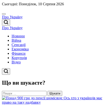
Перейти
Сьогодні: Понеділок, 10 Серпня 2026
до
вмісту
Про Україну
Про Україну
Новини
Війна
Сенсації
Економіка
Фінанси
Корупція
Відео
Що ви шукаєте?
Пошук: