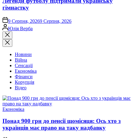
Легенди футболу підтримали українську
гімнастку
on
9 Серпня, 2026
9 Серпня, 2026
Опубліковано
Юлія Верба
Закрити
пошук
Новини
Війна
Сенсації
Економіка
Фінанси
Корупція
Відео
Опублікувати
Економіка
у
Понад 900 грн до пенсії щомісяця: Ось хто з
українців має право на таку надбавку