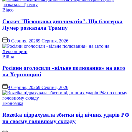
Опублікувати
Відео
у
Сюжет"Пісюнкова дипломатія". Що блогерка
Лумер розказала Трампу
on
9 Серпня, 2026
9 Серпня, 2026
Опублікувати
Війна
у
Росіяни оголосили «вільне полювання» на авто
на Херсонщині
on
9 Серпня, 2026
9 Серпня, 2026
Опублікувати
Економіка
у
Rozetka підрахувала збитки від нічних ударів РФ
по своєму головному складу