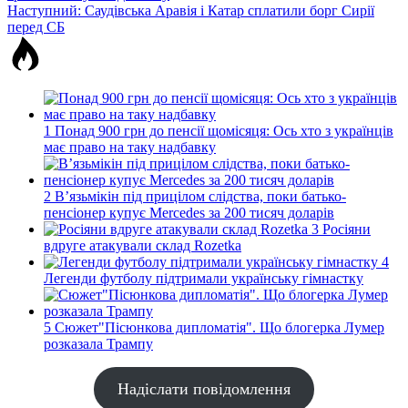
записів
Наступний:
Саудівська Аравія і Катар сплатили борг Сирії
перед СБ
1
Понад 900 грн до пенсії щомісяця: Ось хто з українців
має право на таку надбавку
2
В’язьмікін під прицілом слідства, поки батько-
пенсіонер купує Mercedes за 200 тисяч доларів
3
Росіяни
вдруге атакували склад Rozetka
4
Легенди футболу підтримали українську гімнастку
5
Сюжет"Пісюнкова дипломатія". Що блогерка Лумер
розказала Трампу
Надіслати повідомлення