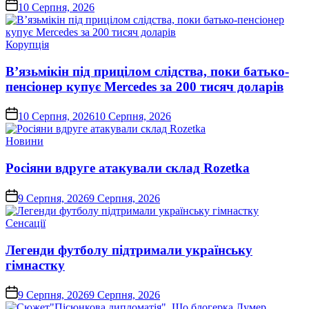
on
10 Серпня, 2026
Опублікувати
Корупція
у
В’язьмікін під прицілом слідства, поки батько-
пенсіонер купує Mercedes за 200 тисяч доларів
on
10 Серпня, 2026
10 Серпня, 2026
Опублікувати
Новини
у
Росіяни вдруге атакували склад Rozetka
on
9 Серпня, 2026
9 Серпня, 2026
Опублікувати
Сенсації
у
Легенди футболу підтримали українську
гімнастку
on
9 Серпня, 2026
9 Серпня, 2026