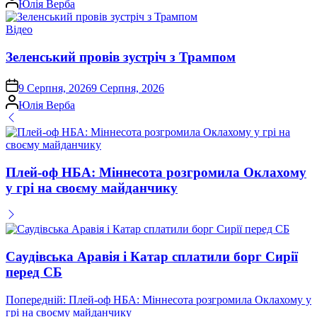
Юлія Верба
Опублікувати
Відео
у
Зеленський провів зустріч з Трампом
on
9 Серпня, 2026
9 Серпня, 2026
Опубліковано
Юлія Верба
Плей-оф НБА: Міннесота розгромила Оклахому
у грі на своєму майданчику
Саудівська Аравія і Катар сплатили борг Сирії
перед СБ
Навігація
Попередній:
Плей-оф НБА: Міннесота розгромила Оклахому у
грі на своєму майданчику