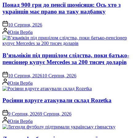
Понад 900 грн до пенсії щомісяця: Ось хто з
українців має право на таку надбавку
on
10 Серпня, 2026
Опубліковано
Юлія Верба
В’язьмікін під прицілом слідства, поки батько-
пенсіонер купує Mercedes за 200 тисяч доларів
on
10 Серпня, 2026
10 Серпня, 2026
Опубліковано
Юлія Верба
Росіяни вдруге атакували склад Rozetka
on
9 Серпня, 2026
9 Серпня, 2026
Опубліковано
Юлія Верба