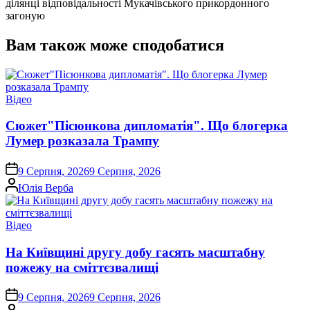
ділянці відповідальності Мукачівського прикордонного
загоную
Вам також може сподобатися
Опублікувати
Відео
у
Сюжет"Пісюнкова дипломатія". Що блогерка
Лумер розказала Трампу
on
9 Серпня, 2026
9 Серпня, 2026
Опубліковано
Юлія Верба
Опублікувати
Відео
у
На Київщині другу добу гасять масштабну
пожежу на сміттєзвалищі
on
9 Серпня, 2026
9 Серпня, 2026
Опубліковано