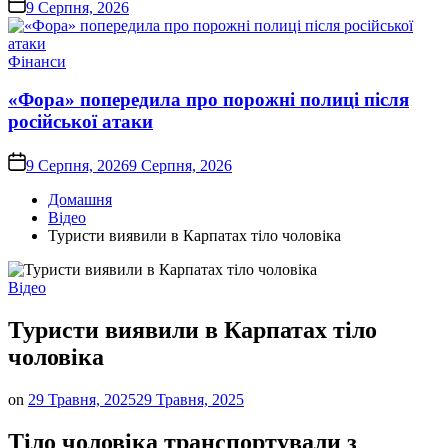
on
9 Серпня, 2026
Опублікувати
Фінанси
у
«Фора» попередила про порожні полиці після
російської атаки
on
9 Серпня, 2026
9 Серпня, 2026
Домашня
Відео
Туристи виявили в Карпатах тіло чоловіка
Опублікувати
Відео
у
Туристи виявили в Карпатах тіло
чоловіка
on
29 Травня, 2025
29 Травня, 2025
Тіло чоловіка транспортували з