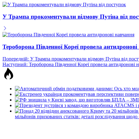
У Трампа прокоментували відмову Путіна від по
Тероборона Південної Кореї провела антидронові
Навігація
Попередній:
У Трампа прокоментували відмову Путіна від пос
Наступний:
Тероборона Південної Кореї провела антидронові 
записів
мільйонів прихованих статків: деталі розслідування щодо