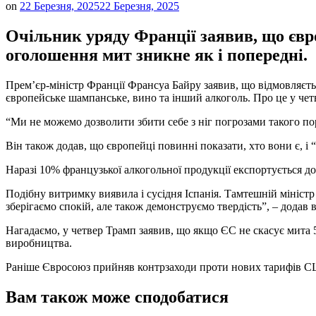
on
22 Березня, 2025
22 Березня, 2025
Очільник уряду Франції заявив, що євро
оголошення мит зникне як і попередні.
Прем’єр-міністр Франції Франсуа Байру заявив, що відмовляєт
європейське шампанське, вино та інший алкоголь. Про це у чет
“Ми не можемо дозволити збити себе з ніг погрозами такого пор
Він також додав, що європейці повинні показати, хто вони є, і 
Наразі 10% французької алкогольної продукції експортується 
Подібну витримку виявила і сусідня Іспанія. Тамтешній міністр с
зберігаємо спокій, але також демонструємо твердість”, – додав в
Нагадаємо, у четвер Трамп заявив, що якщо ЄС не скасує мита 
виробництва.
Раніше Євросоюз прийняв контрзаходи проти нових тарифів США
Вам також може сподобатися