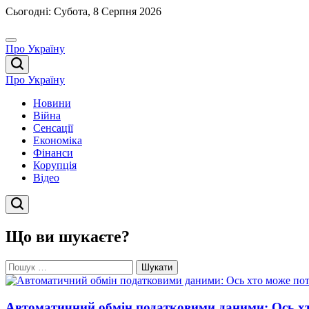
Перейти
Сьогодні: Субота, 8 Серпня 2026
до
вмісту
Про Україну
Про Україну
Новини
Війна
Сенсації
Економіка
Фінанси
Корупція
Відео
Що ви шукаєте?
Пошук:
Автоматичний обмін податковими даними: Ось хт