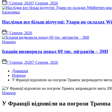
on
7 Серпня, 2026
7 Серпня, 2026
Опублікувати
Економіка
у
Наслідки все більш відчутні: Удари по складах Wi
on
7 Серпня, 2026
Опублікувати
Новини
у
Іспанія видворила понад 69 тис. мігрантів – ЗМІ
on
7 Серпня, 2026
7 Серпня, 2026
Домашня
Новини
У Франції відповіли на погрози Трампа запровадити мита
Опублікувати
Новини
у
У Франції відповіли на погрози Трампа