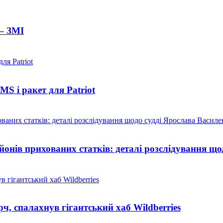
– ЗМІ
S і ракет для Patriot
йонів прихованих статків: деталі розслідування щ
рч, спалахнув гігантський хаб Wildberries