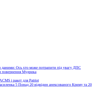
 даними: Ось хто може потрапити під увагу ДПС
ви повернення Мудрика
CMS і ракет для Patriot
5
Понад 20 відвідин анексованого Криму та 20