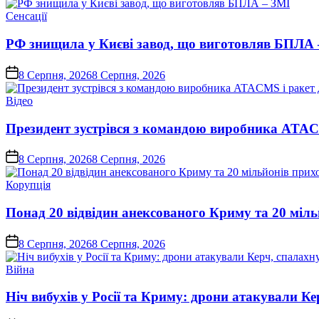
Опублікувати
Сенсації
у
РФ знищила у Києві завод, що виготовляв БПЛА 
on
8 Серпня, 2026
8 Серпня, 2026
Опублікувати
Відео
у
Президент зустрівся з командою виробника ATACM
on
8 Серпня, 2026
8 Серпня, 2026
Опублікувати
Корупція
у
Понад 20 відвідин анексованого Криму та 20 міль
on
8 Серпня, 2026
8 Серпня, 2026
Опублікувати
Війна
у
Ніч вибухів у Росії та Криму: дрони атакували Ке