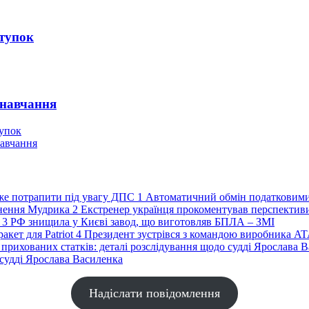
ступок
 навчання
тупок
навчання
1
Автоматичний обмін податковими
2
Екстренер українця прокоментував перспекти
3
РФ знищила у Києві завод, що виготовляв БПЛА – ЗМІ
4
Президент зустрівся з командою виробника ATA
 судді Ярослава Василенка
Надіслати повідомлення