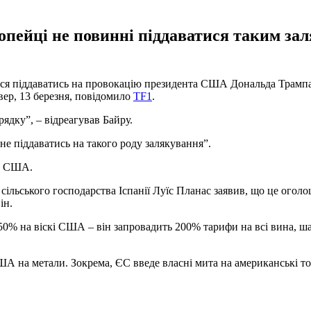
пейці не повинні піддаватися таким зал
ься піддаватись на провокацію президента США Дональда Трампа
вер, 13 березня, повідомило
TF1
.
ядку”, – відреагував Байру.
“не піддаватись на такого роду залякування”.
до США.
ільського господарства Іспанії Луїс Планас заявив, що це оголоше
ін.
50% на віскі США – він запровадить 200% тарифи на всі вина, ш
 на метали. Зокрема, ЄС введе власні мита на американські то