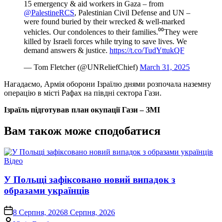
15 emergency & aid workers in Gaza – from
@PalestineRCS
, Palestinian Civil Defense and UN –
were found buried by their wrecked & well-marked
vehicles. Our condolences to their families.⁰⁰They were
killed by Israeli forces while trying to save lives. We
demand answers & justice.
https://t.co/TudYttukQF
— Tom Fletcher (@UNReliefChief)
March 31, 2025
Нагадаємо, Армія оборони Ізраїлю днями розпочала наземну
операцію в місті Рафах на півдні сектора Гази.
Ізраїль підготував план окупації Гази – ЗМІ
Вам також може сподобатися
Опублікувати
Відео
у
У Польщі зафіксовано новий випадок з
образами українців
on
8 Серпня, 2026
8 Серпня, 2026
Опубліковано