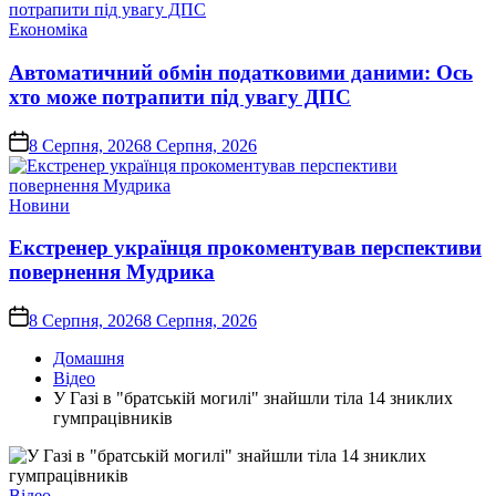
Опублікувати
Економіка
у
Автоматичний обмін податковими даними: Ось
хто може потрапити під увагу ДПС
on
8 Серпня, 2026
8 Серпня, 2026
Опублікувати
Новини
у
Екстренер українця прокоментував перспективи
повернення Мудрика
on
8 Серпня, 2026
8 Серпня, 2026
Домашня
Відео
У Газі в "братській могилі" знайшли тіла 14 зниклих
гумпрацівників
Опублікувати
Відео