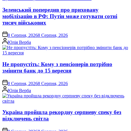
Зеленський попередив про приховану
мобілізацію в РФ: Путін може готувати сотні
тисяч військових
on
8 Серпня, 2026
8 Серпня, 2026
Опубліковано
Юлія Верба
Не пропустіть: Кому з пенсіонерів потрібно
змінити банк до 15 вересня
on
8 Серпня, 2026
8 Серпня, 2026
Опубліковано
Юлія Верба
Україна пройшла рекордну серпневу спеку без
відключень світла
on