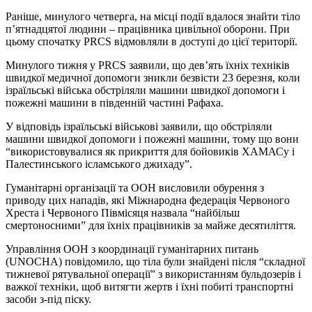
Раніше, минулого четверга, на місці події вдалося знайти тіло
п’ятнадцятої людини – працівника цивільної оборони. При
цьому спочатку PRCS відмовляли в доступі до цієї території.
Минулого тижня у PRCS заявили, що дев’ять їхніх техніків
швидкої медичної допомоги зникли безвісти 23 березня, коли
ізраїльські війська обстріляли машини швидкої допомоги і
пожежні машини в південній частині Рафаха.
У відповідь ізраїльські військові заявили, що обстріляли
машини швидкої допомоги і пожежні машини, тому що вони
“використовувалися як прикриття для бойовиків ХАМАСу і
Палестинського ісламського джихаду”.
Гуманітарні організації та ООН висловили обурення з
приводу цих нападів, які Міжнародна федерація Червоного
Хреста і Червоного Півмісяця назвала “найбільш
смертоносними” для їхніх працівників за майже десятиліття.
Управління ООН з координації гуманітарних питань
(UNOCHA) повідомило, що тіла були знайдені після “складної
тижневої рятувальної операції” з використанням бульдозерів і
важкої техніки, щоб витягти жертв і їхні побиті транспортні
засоби з-під піску.