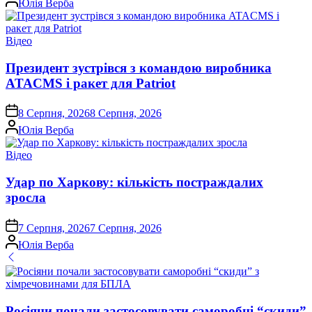
Юлія Верба
Опублікувати
Відео
у
Президент зустрівся з командою виробника
ATACMS і ракет для Patriot
on
8 Серпня, 2026
8 Серпня, 2026
Опубліковано
Юлія Верба
Опублікувати
Відео
у
Удар по Харкову: кількість постраждалих
зросла
on
7 Серпня, 2026
7 Серпня, 2026
Опубліковано
Юлія Верба
Росіяни почали застосовувати саморобні “скиди”