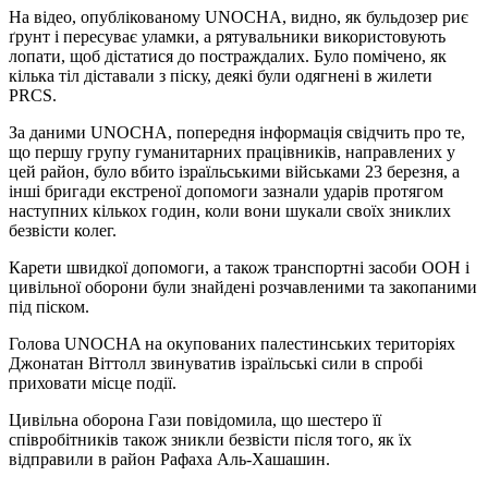
На відео, опублікованому UNOCHA, видно, як бульдозер риє
ґрунт і пересуває уламки, а рятувальники використовують
лопати, щоб дістатися до постраждалих. Було помічено, як
кілька тіл діставали з піску, деякі були одягнені в жилети
PRCS.
За даними UNOCHA, попередня інформація свідчить про те,
що першу групу гуманитарних працівників, направлених у
цей район, було вбито ізраїльськими військами 23 березня, а
інші бригади екстреної допомоги зазнали ударів протягом
наступних кількох годин, коли вони шукали своїх зниклих
безвісти колег.
Карети швидкої допомоги, а також транспортні засоби ООН і
цивільної оборони були знайдені розчавленими та закопаними
під піском.
Голова UNOCHA на окупованих палестинських територіях
Джонатан Віттолл звинуватив ізраїльські сили в спробі
приховати місце події.
Цивільна оборона Гази повідомила, що шестеро її
співробітників також зникли безвісти після того, як їх
відправили в район Рафаха Аль-Хашашин.