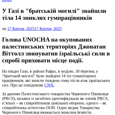
у
У Газі в "братській могилі" знайшли
тіла 14 зниклих гумпрацівників
on
17 Квітня, 2025
17 Квітня, 2025
Голова UNOCHA на окупованих
палестинських територіях Джонатан
Віттолл звинуватив ізраїльські сили в
спробі приховати місце події.
На півдні Гази, в районі Рафах, в неділю, 30 березня, у
“братській могилі” були знайдені 14 тіл гуманітарних
працівників, які зникли тиждень тому після атак ізраїльських
сил. Про це повідомляє
CNN.
За даними Палестинського товариства Червоного Півмісяця
(PRCS), вісьмох із загиблих ідентифікували як членів PRCS,
п’ятьох – як співробітників цивільної оборони, одного – як
співробітника агентства ООН. Один медик Товариства
Червоного Півмісяця вважається зниклим безвісти.