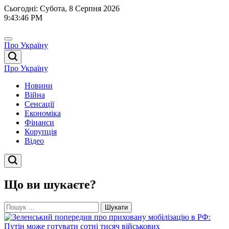
Перейти
Сьогодні: Субота, 8 Серпня 2026
до
9
:
43
:
47
PM
вмісту
Про Україну
Про Україну
Новини
Війна
Сенсації
Економіка
Фінанси
Корупція
Відео
Що ви шукаєте?
Пошук: