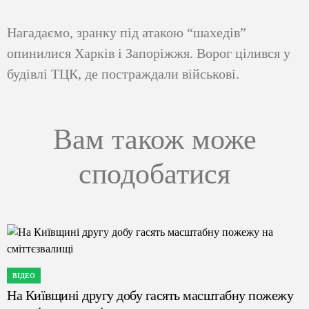
Нагадаємо, зранку під атакою “шахедів”
опинилися Харків і Запоріжжя. Ворог цілився у
будівлі ТЦК, де постраждали військові.
Вам також може
сподобатися
ВІДЕО
ОПУБЛІКУВАТИ
На Київщині другу добу гасять масштабну пожежу
У