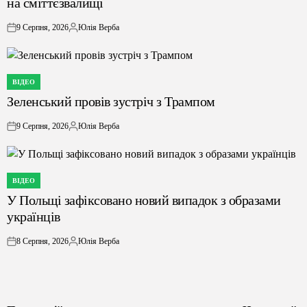
на сміттєзвалищі
9 Серпня, 2026
Юлія Верба
on
Опубліковано
ВІДЕО
ОПУБЛІКУВАТИ
Зеленський провів зустріч з Трампом
У
9 Серпня, 2026
Юлія Верба
on
Опубліковано
ВІДЕО
ОПУБЛІКУВАТИ
У Польщі зафіксовано новий випадок з образами
У
українців
8 Серпня, 2026
Юлія Верба
on
Опубліковано