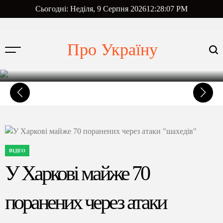
НОВИНИ
Перейти
ОПУБЛІКУВАТИ
Сьогодні: Неділя, 9 Серпня 2026
12
:
28
:
07
PM
У
Джейк Пол зізнався, чому не боїться
до
вмісту
сили Джошуа
Про Україну
9 Серпня, 2026
on
ВІДЕО
ОПУБЛІКУВАТИ
У
У Харкові майже 70
поранених через атаки