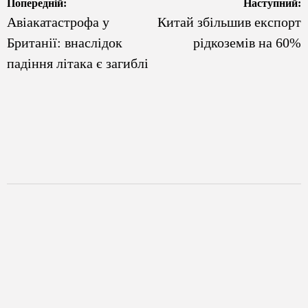
Навігація
Попередній:
Наступний:
Авіакатастрофа у
Китай збільшив експорт
записів
Британії: внаслідок
рідкоземів на 60%
падіння літака є загиблі