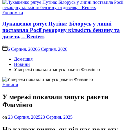
Опублікувати
Економіка
у
Лукашенко рятує Путіна: Білорусь у липні
поставила Росії рекордну кількість бензину та
дизеля, – Reuters
on
6 Серпня, 2026
6 Серпня, 2026
Домашня
Новини
У мережі показали запуск ракети Фламінго
Опублікувати
Новини
у
У мережі показали запуск ракети
Фламінго
on
23 Серпня, 2025
23 Серпня, 2025
На кадрах видно, як під час польоту