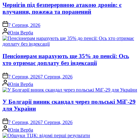
Чернігів під безперервною атакою дронів: є
влучання, пожежа та поранений
on
7 Серпня, 2026
Опубліковано
Юлія Верба
Пенсіонерам нарахують ще 35% до пенсії: Ось
хто отримає доплату без індексації
on
7 Серпня, 2026
7 Серпня, 2026
Опубліковано
Юлія Верба
У Болгарії виник скандал через польські МіГ-29
для України
on
7 Серпня, 2026
7 Серпня, 2026
Опубліковано
Юлія Верба