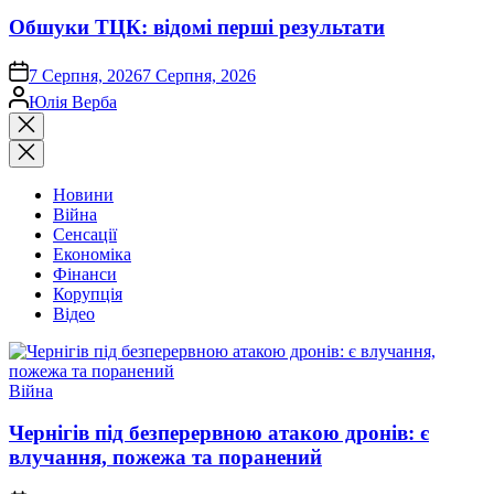
Обшуки ТЦК: відомі перші результати
on
7 Серпня, 2026
7 Серпня, 2026
Опубліковано
Юлія Верба
Закрити
пошук
Новини
Війна
Сенсації
Економіка
Фінанси
Корупція
Відео
Опублікувати
Війна
у
Чернігів під безперервною атакою дронів: є
влучання, пожежа та поранений