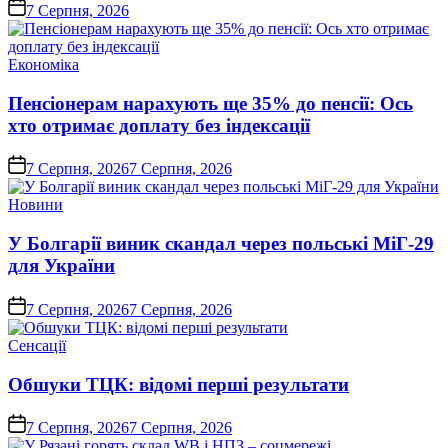
on
7 Серпня, 2026
Опублікувати
Економіка
у
Пенсіонерам нарахують ще 35% до пенсії: Ось
хто отримає доплату без індексації
on
7 Серпня, 2026
7 Серпня, 2026
Опублікувати
Новини
у
У Болгарії виник скандал через польські МіГ-29
для України
on
7 Серпня, 2026
7 Серпня, 2026
Опублікувати
Сенсації
у
Обшуки ТЦК: відомі перші результати
on
7 Серпня, 2026
7 Серпня, 2026