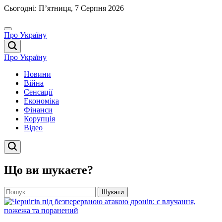
Перейти
Сьогодні: П’ятниця, 7 Серпня 2026
до
вмісту
Про Україну
Про Україну
Новини
Війна
Сенсації
Економіка
Фінанси
Корупція
Відео
Що ви шукаєте?
Пошук: