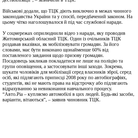
Військові додали, що ТЦК діють виключно в межах чинного
законодавства України та у спосіб, передбачений законом. На
цьому чітко наголошувалося й під час службової наради.
У соцмережах оприлюднили відео з наради, яку проводив
Житомирський обласний ТЦК. Один із очільників ТЦК
роздавав вказівки, як мобілізовувати громадян. За його
словами, має бути виконано щонайменше 60% від
поставленого завдання щодо призову громадян.
Посадовець закликав покладатися не лише на поліцію та
групи оповіщення, а застосовувати інші заходи. Зокрема,
шукати чоловіків для мобілізації серед власників зброї, серед
осіб, які підлягають приписці 2008 року по автобіографіях,
студентів, які не мають права на відстрочку або підлягають
відрахуванню за невиконання навчального процесу.
“Авто.Ріа – купляємо автомобілі в цих людей. Будь-які засоби,
варіанти, вітаються”, – заявив чиновник ТЦК.