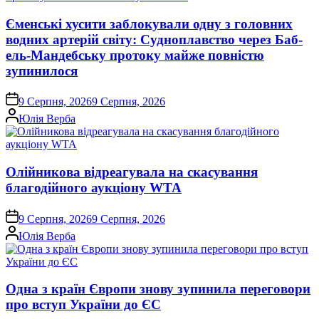
Єменські хусити заблокували одну з головних
водних артерій світу: Судноплавство через Баб-
ель-Мандебську протоку майже повністю
зупинилося
on
9 Серпня, 2026
9 Серпня, 2026
Опубліковано
Юлія Верба
Олійникова відреагувала на скасування
благодійного аукціону WTA
on
9 Серпня, 2026
9 Серпня, 2026
Опубліковано
Юлія Верба
Одна з країн Європи знову зупинила переговори
про вступ України до ЄС