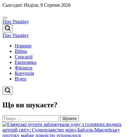
Перейти
Сьогодні: Неділя, 9 Серпня 2026
до
вмісту
Про Україну
Про Україну
Новини
Війна
Сенсації
Економіка
Фінанси
Корупція
Відео
Що ви шукаєте?
Пошук: