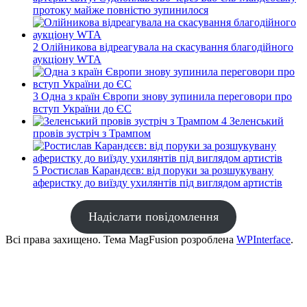
протоку майже повністю зупинилося
2
Олійникова відреагувала на скасування благодійного
аукціону WTA
3
Одна з країн Європи знову зупинила переговори про
вступ України до ЄС
4
Зеленський
провів зустріч з Трампом
5
Ростислав Карандєєв: від поруки за розшукувану
аферистку до виїзду ухилянтів під виглядом артистів
Надіслати повідомлення
Всі права захищено. Тема MagFusion розроблена
WPInterface
.