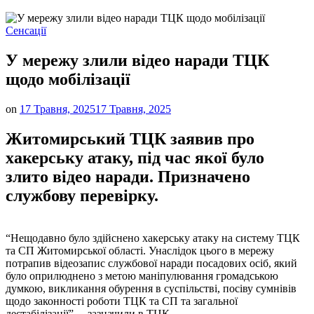
Опублікувати
Сенсації
у
У мережу злили відео наради ТЦК
щодо мобілізації
on
17 Травня, 2025
17 Травня, 2025
Житомирський ТЦК заявив про
хакерську атаку, під час якої було
злито відео наради. Призначено
службову перевірку.
“Нещодавно було здійснено хакерську атаку на систему ТЦК
та СП Житомирської області. Унаслідок цього в мережу
потрапив відеозапис службової наради посадових осіб, який
було оприлюднено з метою маніпулювання громадською
думкою, викликання обурення в суспільстві, посіву сумнівів
щодо законності роботи ТЦК та СП та загальної
дестабілізації”, – зазначили в ТЦК.