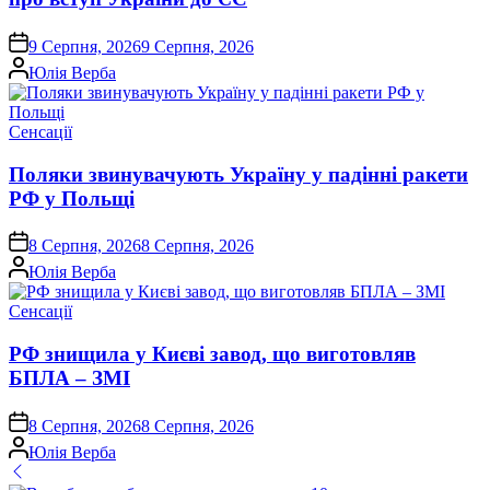
on
9 Серпня, 2026
9 Серпня, 2026
Опубліковано
Юлія Верба
Опублікувати
Сенсації
у
Поляки звинувачують Україну у падінні ракети
РФ у Польщі
on
8 Серпня, 2026
8 Серпня, 2026
Опубліковано
Юлія Верба
Опублікувати
Сенсації
у
РФ знищила у Києві завод, що виготовляв
БПЛА – ЗМІ
on
8 Серпня, 2026
8 Серпня, 2026
Опубліковано
Юлія Верба