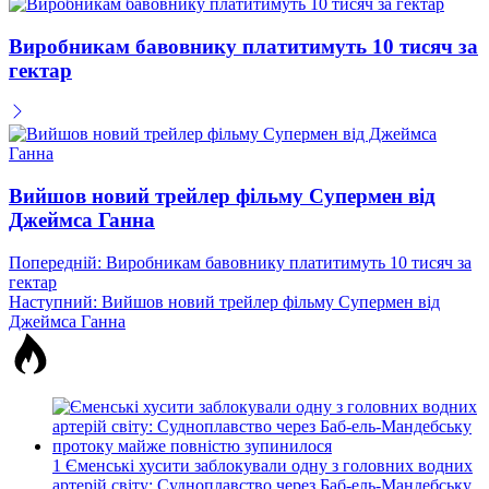
Виробникам бавовнику платитимуть 10 тисяч за
гектар
Вийшов новий трейлер фільму Супермен від
Джеймса Ганна
Навігація
Попередній:
Виробникам бавовнику платитимуть 10 тисяч за
гектар
записів
Наступний:
Вийшов новий трейлер фільму Супермен від
Джеймса Ганна
1
Єменські хусити заблокували одну з головних водних
артерій світу: Судноплавство через Баб-ель-Мандебську