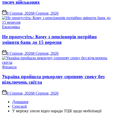
тисяч військових
on
8 Серпня, 2026
8 Серпня, 2026
Опублікувати
Економіка
у
Не пропустіть: Кому з пенсіонерів потрібно
змінити банк до 15 вересня
on
8 Серпня, 2026
8 Серпня, 2026
Опублікувати
Фінанси
у
Україна пройшла рекордну серпневу спеку без
відключень світла
on
8 Серпня, 2026
8 Серпня, 2026
Домашня
Сенсації
У мережу злили відео наради ТЦК щодо мобілізації