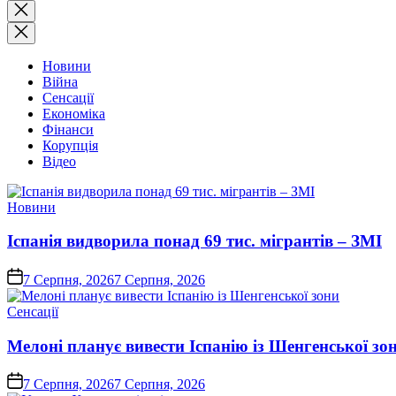
Закрити
пошук
Новини
Війна
Сенсації
Економіка
Фінанси
Корупція
Відео
Опублікувати
Новини
у
Іспанія видворила понад 69 тис. мігрантів – ЗМІ
on
7 Серпня, 2026
7 Серпня, 2026
Опублікувати
Сенсації
у
Мелоні планує вивести Іспанію із Шенгенської зо
on
7 Серпня, 2026
7 Серпня, 2026