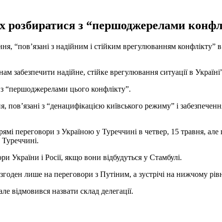
ах розбиратися з “першоджерелами конфл
ня, “пов’язані з надійним і стійким врегулюванням конфлікту” в
нам забезпечити надійне, стійке врегулювання ситуації в Україні
і з “першоджерелами цього конфлікту”.
, пов’язані з “денацифікацією київського режиму” і забезпечення
ямі переговори з Україною у Туреччині в четвер, 15 травня, але
 Туреччині.
и України і Росії, якщо вони відбудуться у Стамбулі.
згоден лише на переговори з Путіним, а зустрічі на нижчому рівні
ле відмовився назвати склад делегації.