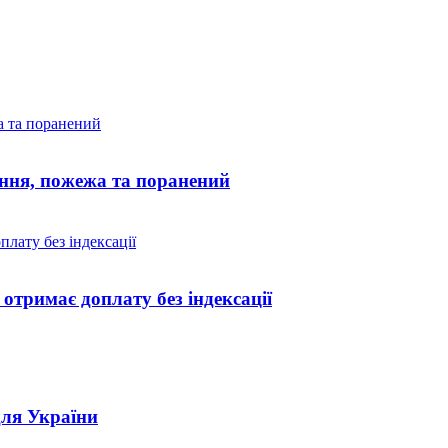
ання, пожежа та поранений
отримає доплату без індексації
для України