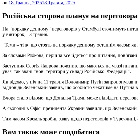
on
18 Травня, 2025
18 Травня, 2025
Російська сторона планує на переговор
На “порядку денному” переговорів у Стамбулі стоятимуть питан
у вівторок, 13 травня.
“Теми – ті ж, що стоять на порядку денному останнім часом: як 
За словами Рябкова, перш за все йдеться про питання, пов’язан
Заступник Сергія Лаврова пояснив, що маються на увазі питання
увазі так звані “нові території у складі Російської Федерації”.
Як відомо, у ніч на 11 травня Володимир Путін запропонував пр
відповідь Зеленський заявив, що особисто чекатиме на Путіна в
Вчора стало відомо, що Дональд Трамп може відвідати переговор
А сьогодні в Офісі президента України заявили, що Зеленський 
Тим часом Кремль зробив заяву щодо переговорів у Туреччині, а
Вам також може сподобатися