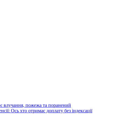
: є влучання, пожежа та поранений
сії: Ось хто отримає доплату без індексації