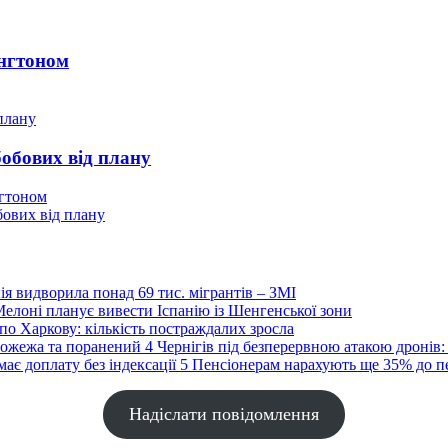
ингтоном
бобових від плану
нгтоном
бових від плану
ія видворила понад 69 тис. мігрантів – ЗМІ
елоні планує вивести Іспанію із Шенгенської зони
по Харкову: кількість постраждалих зросла
4
Чернігів під безперервною атакою дронів
5
Пенсіонерам нарахують ще 35% до пен
Надіслати повідомлення