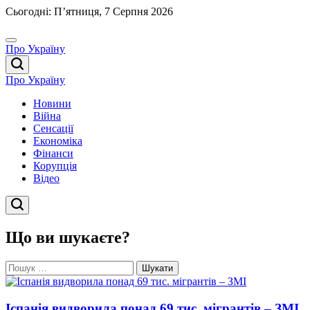
Перейти
Сьогодні: П’ятниця, 7 Серпня 2026
до
вмісту
Про Україну
Про Україну
Новини
Війна
Сенсації
Економіка
Фінанси
Корупція
Відео
Що ви шукаєте?
Пошук:
Іспанія видворила понад 69 тис. мігрантів – ЗМІ