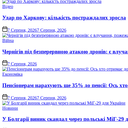
Опублікувати
Відео
у
Удар по Харкову: кількість постраждалих зросла
on
7 Серпня, 2026
7 Серпня, 2026
Опублікувати
Війна
у
Чернігів під безперервною атакою дронів: є влуч
on
7 Серпня, 2026
Опублікувати
Економіка
у
Пенсіонерам нарахують ще 35% до пенсії: Ось хто 
on
7 Серпня, 2026
7 Серпня, 2026
Опублікувати
Новини
у
У Болгарії виник скандал через польські МіГ-29 