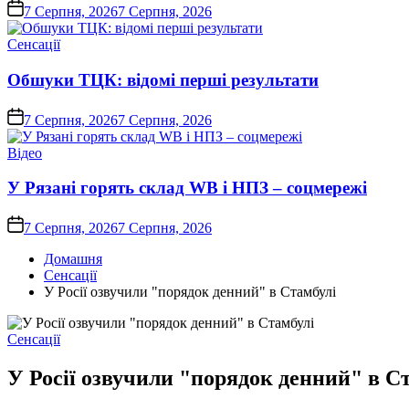
on
7 Серпня, 2026
7 Серпня, 2026
Опублікувати
Сенсації
у
Обшуки ТЦК: відомі перші результати
on
7 Серпня, 2026
7 Серпня, 2026
Опублікувати
Відео
у
У Рязані горять склад WB і НПЗ – соцмережі
on
7 Серпня, 2026
7 Серпня, 2026
Домашня
Сенсації
У Росії озвучили "порядок денний" в Стамбулі
Опублікувати
Сенсації
у
У Росії озвучили "порядок денний" в С