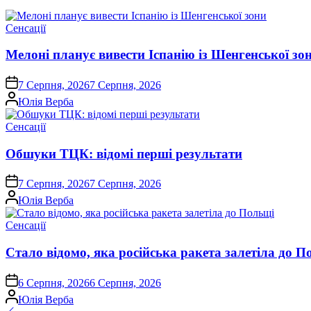
Опублікувати
Сенсації
у
Мелоні планує вивести Іспанію із Шенгенської зо
on
7 Серпня, 2026
7 Серпня, 2026
Опубліковано
Юлія Верба
Опублікувати
Сенсації
у
Обшуки ТЦК: відомі перші результати
on
7 Серпня, 2026
7 Серпня, 2026
Опубліковано
Юлія Верба
Опублікувати
Сенсації
у
Стало відомо, яка російська ракета залетіла до П
on
6 Серпня, 2026
6 Серпня, 2026
Опубліковано
Юлія Верба