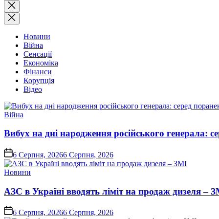
Закрити
пошук
Новини
Війна
Сенсації
Економіка
Фінанси
Корупція
Відео
Опублікувати
Війна
у
Вибух на дні народження російського генерала: с
on
6 Серпня, 2026
6 Серпня, 2026
Опублікувати
Новини
у
АЗС в Україні вводять ліміт на продаж дизеля – З
on
6 Серпня, 2026
6 Серпня, 2026