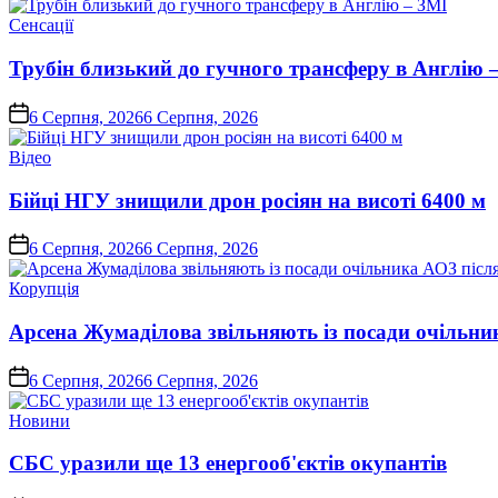
Опублікувати
Сенсації
у
Трубін близький до гучного трансферу в Англію 
on
6 Серпня, 2026
6 Серпня, 2026
Опублікувати
Відео
у
Бійці НГУ знищили дрон росіян на висоті 6400 м
on
6 Серпня, 2026
6 Серпня, 2026
Опублікувати
Корупція
у
Арсена Жумаділова звільняють із посади очільник
on
6 Серпня, 2026
6 Серпня, 2026
Опублікувати
Новини
у
СБС уразили ще 13 енергооб'єктів окупантів