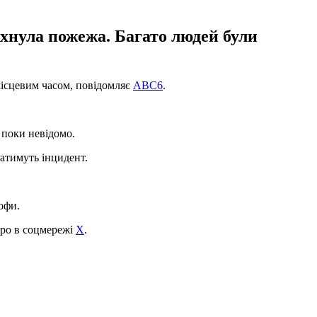
ахнула пожежа. Багато людей були
 місцевим часом, повідомляє
ABC6
.
 поки невідомо.
ватимуть інцидент.
офи.
піро в соцмережі
X
.