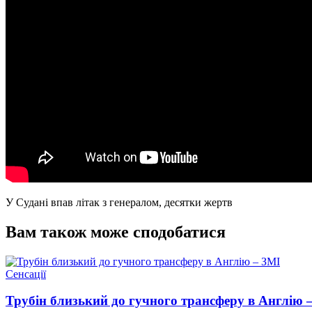
У Судані впав літак з генералом, десятки жертв
Вам також може сподобатися
Опублікувати
Сенсації
у
Трубін близький до гучного трансферу в Англію 