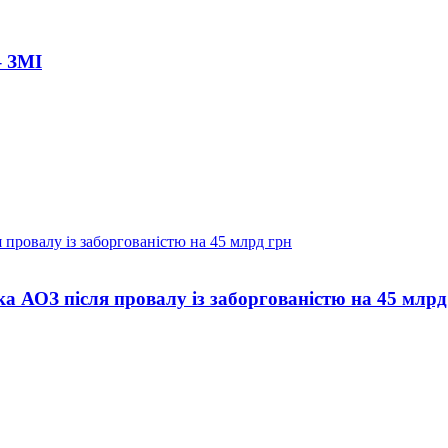
– ЗМІ
а АОЗ після провалу із заборгованістю на 45 млрд