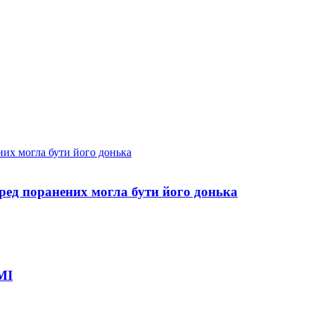
еред поранених могла бути його донька
МІ