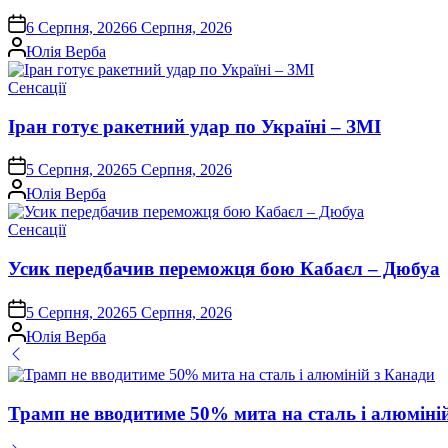
on
6 Серпня, 2026
6 Серпня, 2026
Опубліковано
Юлія Верба
Опублікувати
Сенсації
у
Іран готує ракетний удар по Україні – ЗМІ
on
5 Серпня, 2026
5 Серпня, 2026
Опубліковано
Юлія Верба
Опублікувати
Сенсації
у
Усик передбачив переможця бою Кабаєл – Дюбуа
on
5 Серпня, 2026
5 Серпня, 2026
Опубліковано
Юлія Верба
Трамп не вводитиме 50% мита на сталь і алюміні