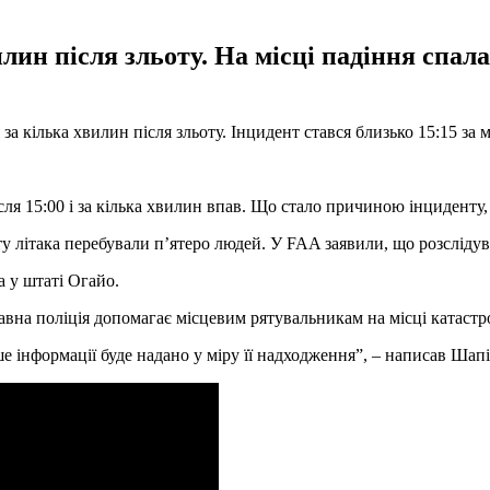
лин після зльоту. На місці падіння спал
за кілька хвилин після зльоту. Інцидент стався близько 15:15 за
сля 15:00 і за кілька хвилин впав. Що стало причиною інциденту,
у літака перебували п’ятеро людей. У FAA заявили, що розсліду
а у штаті Огайо.
на поліція допомагає місцевим рятувальникам на місці катастр
ьше інформації буде надано у міру її надходження”, – написав Ша