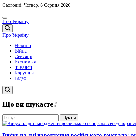
Перейти
Сьогодні: Четвер, 6 Серпня 2026
до
вмісту
Про Україну
Про Україну
Новини
Війна
Сенсації
Економіка
Фінанси
Корупція
Відео
Що ви шукаєте?
Пошук:
Вибух на дні народження російського генерала: с