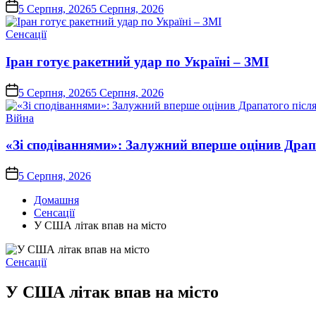
on
5 Серпня, 2026
5 Серпня, 2026
Опублікувати
Сенсації
у
Іран готує ракетний удар по Україні – ЗМІ
on
5 Серпня, 2026
5 Серпня, 2026
Опублікувати
Війна
у
«Зі сподіваннями»: Залужний вперше оцінив Драп
on
5 Серпня, 2026
Домашня
Сенсації
У США літак впав на місто
Опублікувати
Сенсації
у
У США літак впав на місто