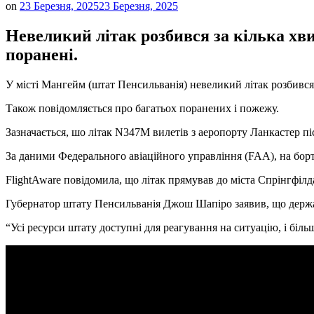
on
23 Березня, 2025
23 Березня, 2025
Невеликий літак розбився за кілька хви
поранені.
У місті Мангейм (штат Пенсильванія) невеликий літак розбився 
Також повідомляється про багатьох поранених і пожежу.
Зазначається, шо літак N347M вилетів з аеропорту Ланкастер пі
За даними Федерального авіаційного управління (FAA), на борт
FlightAware повідомила, що літак прямував до міста Спрінгфілд
Губернатор штату Пенсильванія Джош Шапіро заявив, що держав
“Усі ресурси штату доступні для реагування на ситуацію, і біл