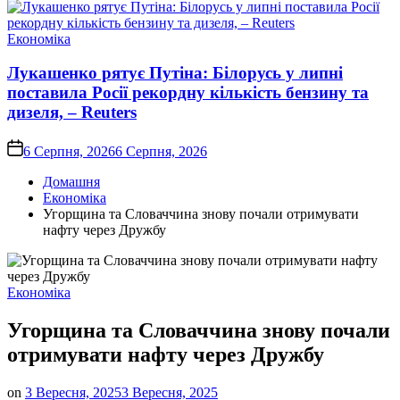
Опублікувати
Економіка
у
Лукашенко рятує Путіна: Білорусь у липні
поставила Росії рекордну кількість бензину та
дизеля, – Reuters
on
6 Серпня, 2026
6 Серпня, 2026
Домашня
Економіка
Угорщина та Словаччина знову почали отримувати
нафту через Дружбу
Опублікувати
Економіка
у
Угорщина та Словаччина знову почали
отримувати нафту через Дружбу
on
3 Вересня, 2025
3 Вересня, 2025