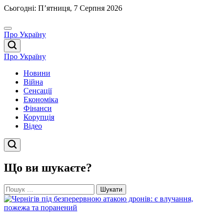
Перейти
Сьогодні: П’ятниця, 7 Серпня 2026
до
вмісту
Про Україну
Про Україну
Новини
Війна
Сенсації
Економіка
Фінанси
Корупція
Відео
Що ви шукаєте?
Пошук: