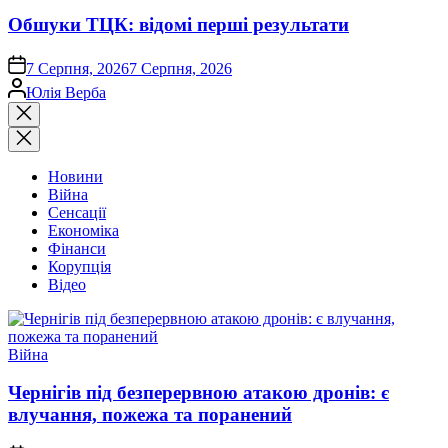
Обшуки ТЦК: відомі перші результати
on
7 Серпня, 2026
7 Серпня, 2026
Опубліковано
Юлія Верба
Закрити
пошук
Новини
Війна
Сенсації
Економіка
Фінанси
Корупція
Відео
Опублікувати
Війна
у
Чернігів під безперервною атакою дронів: є
влучання, пожежа та поранений