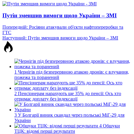
Путін зменшив вимоги щодо України – ЗМІ
Навігація
Попередній:
Росіяни атакували об'єкти нафтопереробки та
ГТС
записів
Наступний:
Путін зменшив вимоги щодо України – ЗМІ
1
Чернігів під безперервною атакою дронів: є влучання,
пожежа та поранений
2
Пенсіонерам нарахують ще 35% до пенсії: Ось хто
отримає доплату без індексації
3
У Болгарії виник скандал через польські МіГ-29 для
України
4
Обшуки
ТЦК: відомі перші результати