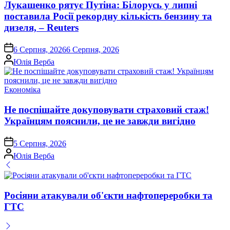
Лукашенко рятує Путіна: Білорусь у липні
поставила Росії рекордну кількість бензину та
дизеля, – Reuters
on
6 Серпня, 2026
6 Серпня, 2026
Опубліковано
Юлія Верба
Опублікувати
Економіка
у
Не поспішайте докуповувати страховий стаж!
Українцям пояснили, це не завжди вигідно
on
5 Серпня, 2026
Опубліковано
Юлія Верба
Росіяни атакували об'єкти нафтопереробки та
ГТС