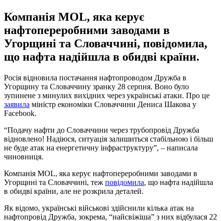
Компанія MOL, яка керує
нафтопереробними заводами в
Угорщині та Словаччині, повідомила,
що нафта надійшла в обидві країни.
Росія відновила постачання нафтопроводом Дружба в
Угорщину та Словаччину зранку 28 серпня. Воно було
зупинене з минулих вихідних через українські атаки. Про це
заявила
міністр економіки Словаччини Дениса Шакова у
Facebook.
“Подачу нафти до Словаччини через трубопровід Дружба
відновлено! Надіюся, ситуація залишиться стабільною і більш
не буде атак на енергетичну інфраструктуру”, – написала
чиновниця.
Компанія MOL, яка керує нафтопереробними заводами в
Угорщині та Словаччині, теж
повідомила
, що нафта надійшла
в обидві країни, але не розкрила деталей.
Як відомо, українські військові здійснили кілька атак на
нафтопровід Дружба, зокрема, “найсвіжіша” з них відбулася 22