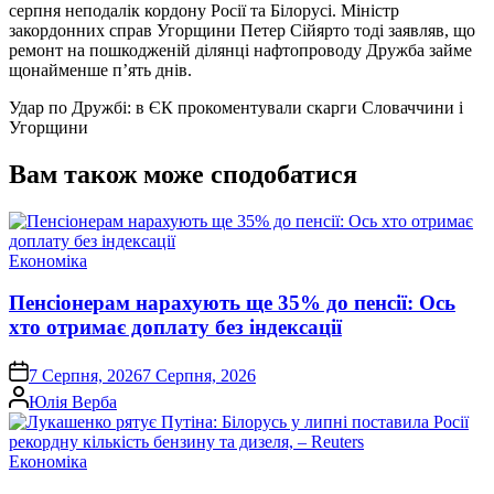
серпня неподалік кордону Росії та Білорусі. Міністр
закордонних справ Угорщини Петер Сійярто тоді заявляв, що
ремонт на пошкодженій ділянці нафтопроводу Дружба займе
щонайменше п’ять днів.
Удар по Дружбі: в ЄК прокоментували скарги Словаччини і
Угорщини
Вам також може сподобатися
Опублікувати
Економіка
у
Пенсіонерам нарахують ще 35% до пенсії: Ось
хто отримає доплату без індексації
on
7 Серпня, 2026
7 Серпня, 2026
Опубліковано
Юлія Верба
Опублікувати
Економіка
у