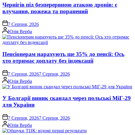
Чернігів під безперервною атакою дронів: є
влучання, пожежа та поранений
on
7 Серпня, 2026
Опубліковано
Юлія Верба
Пенсіонерам нарахують ще 35% до пенсії: Ось
хто отримає доплату без індексації
on
7 Серпня, 2026
7 Серпня, 2026
Опубліковано
Юлія Верба
У Болгарії виник скандал через польські МіГ-29
для України
on
7 Серпня, 2026
7 Серпня, 2026
Опубліковано
Юлія Верба