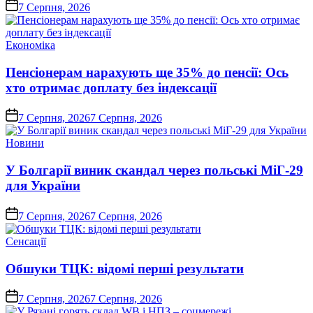
on
7 Серпня, 2026
Опублікувати
Економіка
у
Пенсіонерам нарахують ще 35% до пенсії: Ось
хто отримає доплату без індексації
on
7 Серпня, 2026
7 Серпня, 2026
Опублікувати
Новини
у
У Болгарії виник скандал через польські МіГ-29
для України
on
7 Серпня, 2026
7 Серпня, 2026
Опублікувати
Сенсації
у
Обшуки ТЦК: відомі перші результати
on
7 Серпня, 2026
7 Серпня, 2026