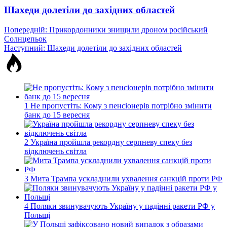
Шахеди долетіли до західних областей
Навігація
Попередній:
Прикордонники знищили дроном російський
Солнцепьок
записів
Наступний:
Шахеди долетіли до західних областей
1
Не пропустіть: Кому з пенсіонерів потрібно змінити
банк до 15 вересня
2
Україна пройшла рекордну серпневу спеку без
відключень світла
3
Мита Трампа ускладнили ухвалення санкцій проти РФ
4
Поляки звинувачують Україну у падінні ракети РФ у
Польщі