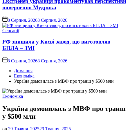
Екстренер українця прокоментував перспективи
повернення Мудрика
on
8 Серпня, 2026
8 Серпня, 2026
Опублікувати
Сенсації
у
РФ знищила у Києві завод, що виготовляв
БПЛА – ЗМІ
on
8 Серпня, 2026
8 Серпня, 2026
Домашня
Економіка
Україна домовилась з МВФ про транш у $500 млн
Опублікувати
Економіка
у
Україна домовилась з МВФ про транш
у $500 млн
on
29 Травня, 2025
29 Травня, 2025