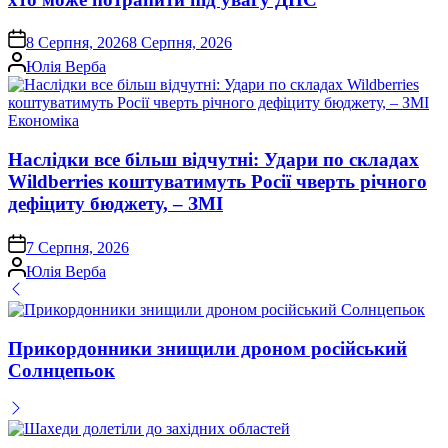
on
8 Серпня, 2026
8 Серпня, 2026
Опубліковано
Юлія Верба
Опублікувати
Економіка
у
Наслідки все більш відчутні: Удари по складах
Wildberries коштуватимуть Росії чверть річного
дефіциту бюджету, – ЗМІ
on
7 Серпня, 2026
Опубліковано
Юлія Верба
Прикордонники знищили дроном російський
Солнцепьок