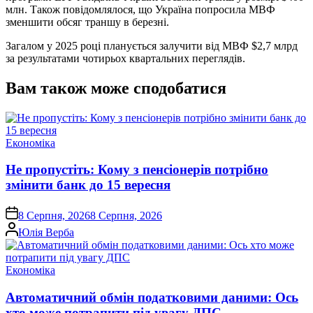
млн. Також повідомлялося, що Україна попросила МВФ
зменшити обсяг траншу в березні.
Загалом у 2025 році планується залучити від МВФ $2,7 млрд
за результатами чотирьох квартальних переглядів.
Вам також може сподобатися
Опублікувати
Економіка
у
Не пропустіть: Кому з пенсіонерів потрібно
змінити банк до 15 вересня
on
8 Серпня, 2026
8 Серпня, 2026
Опубліковано
Юлія Верба
Опублікувати
Економіка
у
Автоматичний обмін податковими даними: Ось
хто може потрапити під увагу ДПС