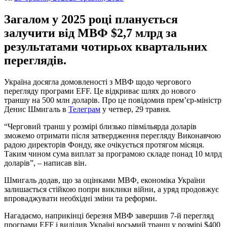
Загалом у 2025 році планується
залучити від МВФ $2,7 млрд за
результатами чотирьох квартальних
переглядів.
Україна досягла домовленості з МВФ щодо чергового
перегляду програми EFF. Це відкриває шлях до нового
траншу на 500 млн доларів. Про це повідомив прем’єр-міністр
Денис Шмигаль в
Телеграм
у четвер, 29 травня.
“Черговий транш у розмірі близько півмільярда доларів
зможемо отримати після затвердження перегляду Виконавчою
радою директорів Фонду, яке очікується протягом місяця.
Таким чином сума виплат за програмою складе понад 10 млрд
доларів”, – написав він.
Шмигаль додав, що за оцінками МВФ, економіка України
залишається стійкою попри виклики війни, а уряд продовжує
впроваджувати необхідні зміни та реформи.
Нагадаємо, наприкінці березня МВФ завершив 7-й перегляд
програми EFF і виділив Україні восьмий транш у розмірі $400