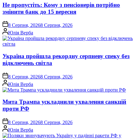
Не пропустіть: Кому з пенсіонерів потрібно
змінити банк до 15 вересня
on
8 Серпня, 2026
8 Серпня, 2026
Опубліковано
Юлія Верба
Україна пройшла рекордну серпневу спеку без
відключень світла
on
8 Серпня, 2026
8 Серпня, 2026
Опубліковано
Юлія Верба
Мита Трампа ускладнили ухвалення санкцій
проти РФ
on
8 Серпня, 2026
8 Серпня, 2026
Опубліковано
Юлія Верба