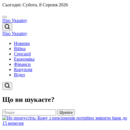
Перейти
Сьогодні: Субота, 8 Серпня 2026
до
вмісту
Про Україну
Про Україну
Новини
Війна
Сенсації
Економіка
Фінанси
Корупція
Відео
Що ви шукаєте?
Пошук: