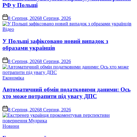
РФ у Польщі
on
8 Серпня, 2026
8 Серпня, 2026
Опублікувати
Відео
у
У Польщі зафіксовано новий випадок з
образами українців
on
8 Серпня, 2026
8 Серпня, 2026
Опублікувати
Економіка
у
Автоматичний обмін податковими даними: Ось
хто може потрапити під увагу ДПС
on
8 Серпня, 2026
8 Серпня, 2026
Опублікувати
Новини
у