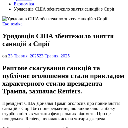
Економіка
Урядовців США збентежило зняття санкцій з Сирії
Опублікувати
Економіка
у
Урядовців США збентежило зняття
санкцій з Сирії
on
23 Травня, 2025
23 Травня, 2025
Раптове скасування санкцій та
публічне оголошення стали прикладом
характерного стилю президента
Трампа, зазначає Reuters.
Президент США Дональд Трамп оголосив про повне зняття
санкцій з Сирії без попередження, що викликало глибоку
стурбованість в частини федеральних відомств. Про це
повідомляє Reuters, посилаючись на чотири джерела.