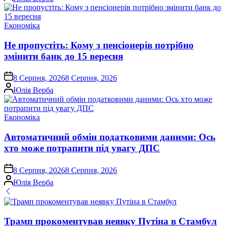
Опублікувати
Економіка
у
Не пропустіть: Кому з пенсіонерів потрібно
змінити банк до 15 вересня
on
8 Серпня, 2026
8 Серпня, 2026
Опубліковано
Юлія Верба
Опублікувати
Економіка
у
Автоматичний обмін податковими даними: Ось
хто може потрапити під увагу ДПС
on
8 Серпня, 2026
8 Серпня, 2026
Опубліковано
Юлія Верба
Трамп прокоментував неявку Путіна в Стамбул