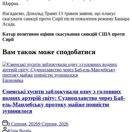
Шарраа.
Нагадаємо, Дональд Трамп 13 травня заявив, що планує
скасувати санкції проти Сирії після повалення режиму Башара
Асада.
Катар позитивно оцінив скасування санкцій США проти
Сирії
Вам також може сподобатися
Опублікувати
Економіка
у
Єменські хусити заблокували одну з головних
водних артерій світу: Судноплавство через Баб-
ель-Мандебську протоку майже повністю
зупинилося
on
9 Серпня, 2026
9 Серпня, 2026
Опубліковано
Юлія Верба