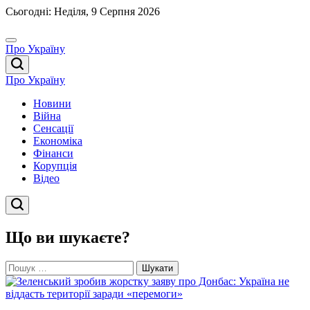
Перейти
Сьогодні: Неділя, 9 Серпня 2026
до
вмісту
Про Україну
Про Україну
Новини
Війна
Сенсації
Економіка
Фінанси
Корупція
Відео
Що ви шукаєте?
Пошук: