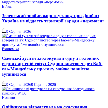
Опублікувати
Війна
у
Зеленський зробив жорстку заяву про Донбас:
Україна не віддасть території заради «перемоги»
on
9 Серпня, 2026
Опублікувати
Економіка
у
Єменські хусити заблокували одну з головних
водних артерій світу: Судноплавство через Баб-
ель-Мандебську протоку майже повністю
зупинилося
on
9 Серпня, 2026
9 Серпня, 2026
Опублікувати
Новини
у
Олійникова відреагувала на скасування