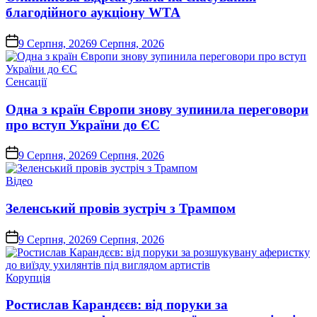
благодійного аукціону WTA
on
9 Серпня, 2026
9 Серпня, 2026
Опублікувати
Сенсації
у
Одна з країн Європи знову зупинила переговори
про вступ України до ЄС
on
9 Серпня, 2026
9 Серпня, 2026
Опублікувати
Відео
у
Зеленський провів зустріч з Трампом
on
9 Серпня, 2026
9 Серпня, 2026
Опублікувати
Корупція
у
Ростислав Карандєєв: від поруки за