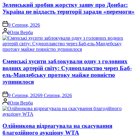
Зеленський зробив жорстку заяву про Донбас:
Україна не віддасть території заради «перемоги»
on
9 Серпня, 2026
Опубліковано
Юлія Верба
Єменські хусити заблокували одну з головних
водних артерій світу: Судноплавство через Баб-
ель-Мандебську протоку майже повністю
зупинилося
on
9 Серпня, 2026
9 Серпня, 2026
Опубліковано
Юлія Верба
Олійникова відреагувала на скасування
благодійного аукціону WTA