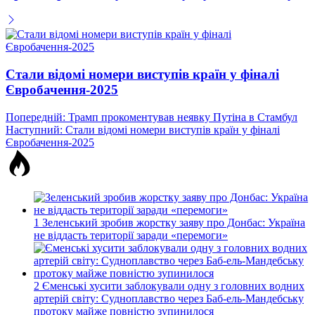
Стали відомі номери виступів країн у фіналі
Євробачення-2025
Навігація
Попередній:
Трамп прокоментував неявку Путіна в Стамбул
Наступний:
Стали відомі номери виступів країн у фіналі
записів
Євробачення-2025
1
Зеленський зробив жорстку заяву про Донбас: Україна
не віддасть території заради «перемоги»
2
Єменські хусити заблокували одну з головних водних
артерій світу: Судноплавство через Баб-ель-Мандебську
протоку майже повністю зупинилося