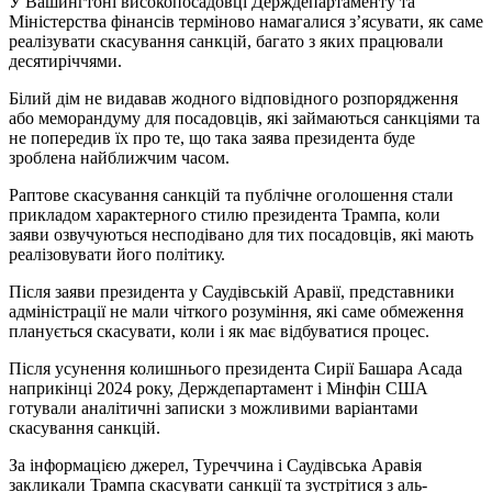
У Вашингтоні високопосадовці Держдепартаменту та
Міністерства фінансів терміново намагалися з’ясувати, як саме
реалізувати скасування санкцій, багато з яких працювали
десятиріччями.
Білий дім не видавав жодного відповідного розпорядження
або меморандуму для посадовців, які займаються санкціями та
не попередив їх про те, що така заява президента буде
зроблена найближчим часом.
Раптове скасування санкцій та публічне оголошення стали
прикладом характерного стилю президента Трампа, коли
заяви озвучуються несподівано для тих посадовців, які мають
реалізовувати його політику.
Після заяви президента у Саудівській Аравії, представники
адміністрації не мали чіткого розуміння, які саме обмеження
планується скасувати, коли і як має відбуватися процес.
Після усунення колишнього президента Сирії Башара Асада
наприкінці 2024 року, Держдепартамент і Мінфін США
готували аналітичні записки з можливими варіантами
скасування санкцій.
За інформацією джерел, Туреччина і Саудівська Аравія
закликали Трампа скасувати санкції та зустрітися з аль-