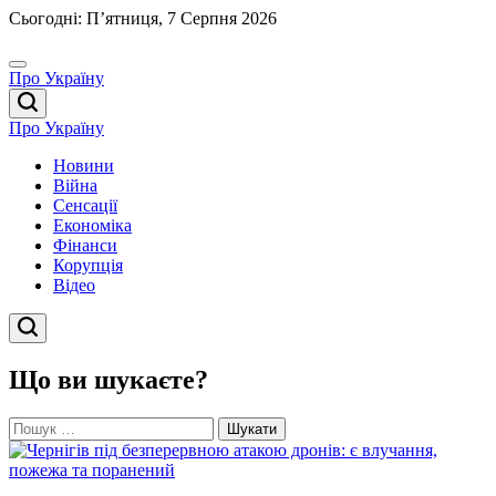
Перейти
Сьогодні: П’ятниця, 7 Серпня 2026
до
вмісту
Про Україну
Про Україну
Новини
Війна
Сенсації
Економіка
Фінанси
Корупція
Відео
Що ви шукаєте?
Пошук: