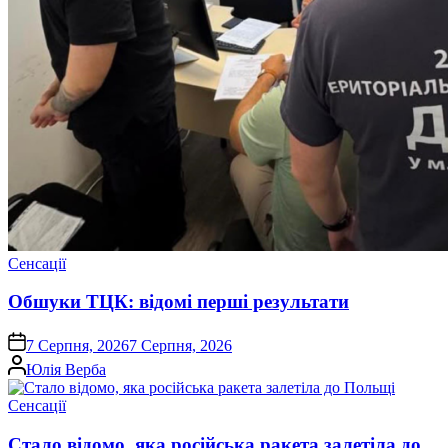
Опублікувати
Сенсації
у
Обшуки ТЦК: відомі перші результати
on
7 Серпня, 2026
7 Серпня, 2026
Опубліковано
Юлія Верба
Опублікувати
Сенсації
у
Стало відомо, яка російська ракета залетіла до