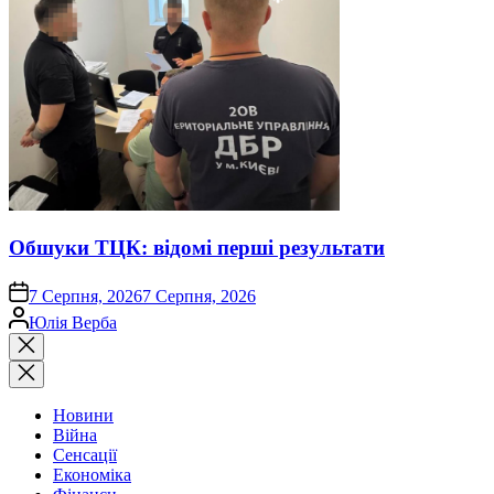
Обшуки ТЦК: відомі перші результати
on
7 Серпня, 2026
7 Серпня, 2026
Опубліковано
Юлія Верба
Закрити
пошук
Новини
Війна
Сенсації
Економіка