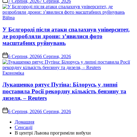
7 Серпня, 2026
7 Серпня, 2026
Опублікувати
Війна
у
У Бєлгороді після атаки спалахнув університет,
де розробляли дрони: з’явилися фото
масштабних руйнувань
on
6 Серпня, 2026
6 Серпня, 2026
Опублікувати
Економіка
у
Лукашенко рятує Путіна: Білорусь у липні
поставила Росії рекордну кількість бензину та
дизеля, – Reuters
on
6 Серпня, 2026
6 Серпня, 2026
Домашня
Сенсації
В центрі Львова прогриміли вибухи