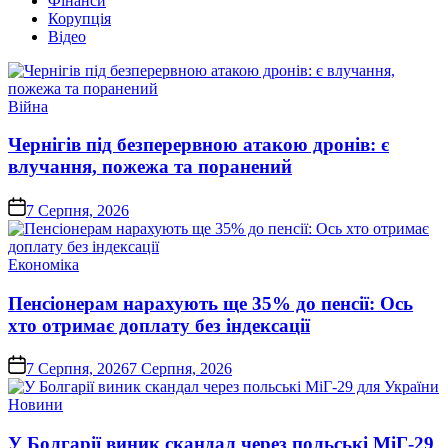
Фінанси
Корупція
Відео
Опублікувати
Війна
у
Чернігів під безперервною атакою дронів: є
влучання, пожежа та поранений
on
7 Серпня, 2026
Опублікувати
Економіка
у
Пенсіонерам нарахують ще 35% до пенсії: Ось
хто отримає доплату без індексації
on
7 Серпня, 2026
7 Серпня, 2026
Опублікувати
Новини
у
У Болгарії виник скандал через польські МіГ-29