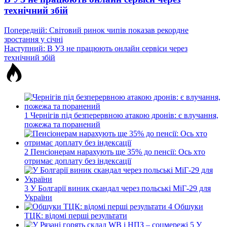
технічний збій
Навігація
Попередній:
Світовий ринок чипів показав рекордне
зростання у січні
записів
Наступний:
В УЗ не працюють онлайн сервіси через
технічний збій
1
Чернігів під безперервною атакою дронів: є влучання,
пожежа та поранений
2
Пенсіонерам нарахують ще 35% до пенсії: Ось хто
отримає доплату без індексації
3
У Болгарії виник скандал через польські МіГ-29 для
України
4
Обшуки
ТЦК: відомі перші результати
5
У