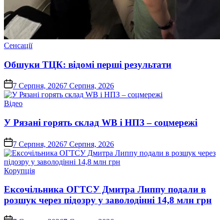
Опублікувати
Сенсації
у
Обшуки ТЦК: відомі перші результати
on
7 Серпня, 2026
7 Серпня, 2026
Опублікувати
Відео
у
У Рязані горять склад WB і НПЗ – соцмережі
on
7 Серпня, 2026
7 Серпня, 2026
Опублікувати
Корупція
у
Ексочільника ОГТСУ Дмитра Липпу подали в
розшук через підозру у заволодінні 14,8 млн грн
on