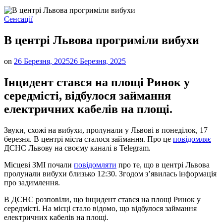
Опублікувати
Сенсації
у
В центрі Львова прогриміли вибухи
on
26 Березня, 2025
26 Березня, 2025
Інцидент стався на площі Ринок у
середмісті, відбулося займання
електричних кабелів на площі.
Звуки, схожі на вибухи, пролунали у Львові в понеділок, 17
березня. В центрі міста сталося займання. Про це
повідомляє
ДСНС Львову на своєму каналі в Telegram.
Місцеві ЗМІ почали
повідомляти
про те, що в центрі Львова
пролунали вибухи близько 12:30. Згодом з’явилась інформація
про задимлення.
В ДСНС розповіли, що інцидент стався на площі Ринок у
середмісті. На місці стало відомо, що відбулося займання
електричних кабелів на площі.