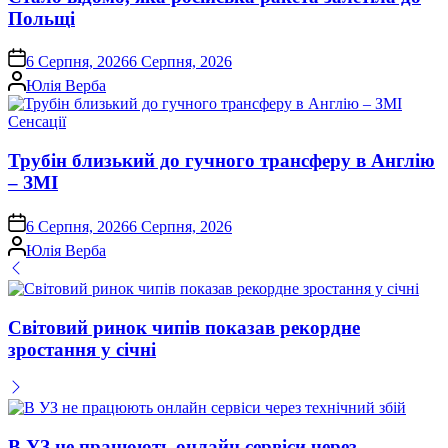
Польщі
on
6 Серпня, 2026
6 Серпня, 2026
Опубліковано
Юлія Верба
Опублікувати
Сенсації
у
Трубін близький до гучного трансферу в Англію
– ЗМІ
on
6 Серпня, 2026
6 Серпня, 2026
Опубліковано
Юлія Верба
Світовий ринок чипів показав рекордне
зростання у січні
В УЗ не працюють онлайн сервіси через