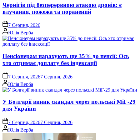
Чернігів під безперервною атакою дронів: є
влучання, пожежа та поранений
on
7 Серпня, 2026
Опубліковано
Юлія Верба
Пенсіонерам нарахують ще 35% до пенсії: Ось
хто отримає доплату без індексації
on
7 Серпня, 2026
7 Серпня, 2026
Опубліковано
Юлія Верба
У Болгарії виник скандал через польські МіГ-29
для України
on
7 Серпня, 2026
7 Серпня, 2026
Опубліковано
Юлія Верба