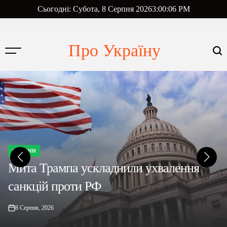
Перейти
Сьогодні: Субота, 8 Серпня 2026
3
:
00
:
07
PM
до
вмісту
Про Україну
НОВИНИ
ОПУБЛІКУВАТИ
У
Мита Трампа ускладнили ухвалення
санкцій проти РФ
8 Серпня, 2026
on