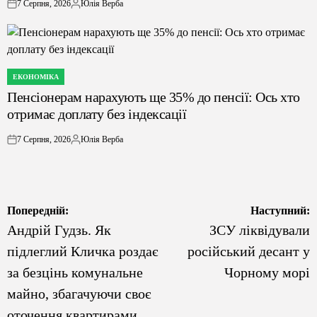
7 Серпня, 2026
Юлія Верба
on
Опубліковано
ЕКОНОМІКА
ОПУБЛІКУВАТИ
Пенсіонерам нарахують ще 35% до пенсії: Ось хто
У
отримає доплату без індексації
7 Серпня, 2026
Юлія Верба
on
Опубліковано
Навігація
Попередній:
Наступний:
Андрій Гудзь. Як
ЗСУ ліквідували
записів
підлеглий Кличка роздає
російський десант у
за безцінь комунальне
Чорному морі
майно, збагачуючи своє
оточення квартирами