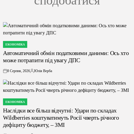
сподобатися
ЕКОНОМІКА
ОПУБЛІКУВАТИ
Автоматичний обмін податковими даними: Ось хто
У
може потрапити під увагу ДПС
8 Серпня, 2026
Юлія Верба
on
Опубліковано
ЕКОНОМІКА
ОПУБЛІКУВАТИ
Наслідки все більш відчутні: Удари по складах
У
Wildberries коштуватимуть Росії чверть річного
дефіциту бюджету, – ЗМІ