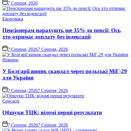
on
7 Серпня, 2026
Опублікувати
Економіка
у
Пенсіонерам нарахують ще 35% до пенсії: Ось
хто отримає доплату без індексації
on
7 Серпня, 2026
7 Серпня, 2026
Опублікувати
Новини
у
У Болгарії виник скандал через польські МіГ-29
для України
on
7 Серпня, 2026
7 Серпня, 2026
Опублікувати
Сенсації
у
Обшуки ТЦК: відомі перші результати
on
7 Серпня, 2026
7 Серпня, 2026