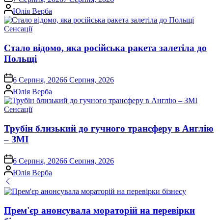
Опубліковано
Юлія Верба
Опублікувати
Сенсації
у
Стало відомо, яка російська ракета залетіла до
Польщі
on
6 Серпня, 2026
6 Серпня, 2026
Опубліковано
Юлія Верба
Опублікувати
Сенсації
у
Трубін близький до гучного трансферу в Англію
– ЗМІ
on
6 Серпня, 2026
6 Серпня, 2026
Опубліковано
Юлія Верба
Прем'єр анонсувала мораторій на перевірки