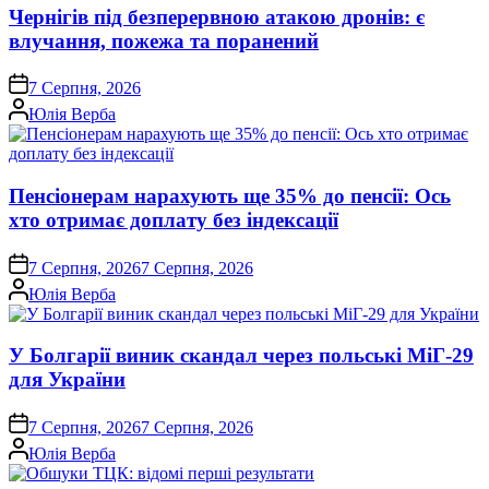
Чернігів під безперервною атакою дронів: є
влучання, пожежа та поранений
on
7 Серпня, 2026
Опубліковано
Юлія Верба
Пенсіонерам нарахують ще 35% до пенсії: Ось
хто отримає доплату без індексації
on
7 Серпня, 2026
7 Серпня, 2026
Опубліковано
Юлія Верба
У Болгарії виник скандал через польські МіГ-29
для України
on
7 Серпня, 2026
7 Серпня, 2026
Опубліковано
Юлія Верба