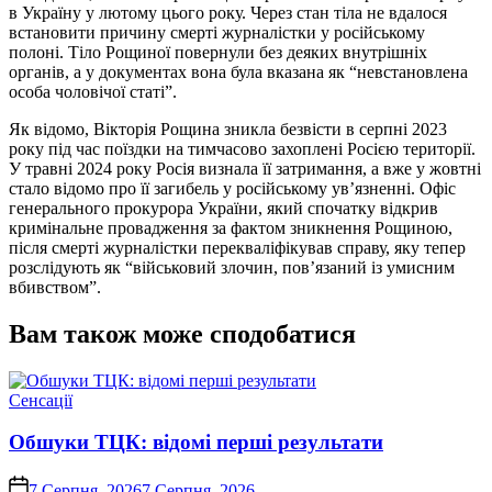
в Україну у лютому цього року. Через стан тіла не вдалося
встановити причину смерті журналістки у російському
полоні. Тіло Рощиної повернули без деяких внутрішніх
органів, а у документах вона була вказана як “невстановлена
особа чоловічої статі”.
Як відомо, Вікторія Рощина зникла безвісти в серпні 2023
року під час поїздки на тимчасово захоплені Росією території.
У травні 2024 року Росія визнала її затримання, а вже у жовтні
стало відомо про її загибель у російському ув’язненні. Офіс
генерального прокурора України, який спочатку відкрив
кримінальне провадження за фактом зникнення Рощиною,
після смерті журналістки перекваліфікував справу, яку тепер
розслідують як “військовий злочин, пов’язаний із умисним
вбивством”.
Вам також може сподобатися
Опублікувати
Сенсації
у
Обшуки ТЦК: відомі перші результати
on
7 Серпня, 2026
7 Серпня, 2026