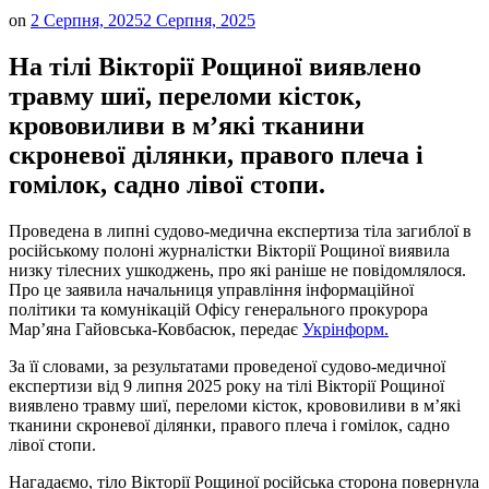
on
2 Серпня, 2025
2 Серпня, 2025
На тілі Вікторії Рощиної виявлено
травму шиї, переломи кісток,
крововиливи в м’які тканини
скроневої ділянки, правого плеча і
гомілок, садно лівої стопи.
Проведена в липні судово-медична експертиза тіла загиблої в
російському полоні журналістки Вікторії Рощиної виявила
низку тілесних ушкоджень, про які раніше не повідомлялося.
Про це заявила начальниця управління інформаційної
політики та комунікацій Офісу генерального прокурора
Мар’яна Гайовська-Ковбасюк, передає
Укрінформ.
За її словами, за результатами проведеної судово-медичної
експертизи від 9 липня 2025 року на тілі Вікторії Рощиної
виявлено травму шиї, переломи кісток, крововиливи в м’які
тканини скроневої ділянки, правого плеча і гомілок, садно
лівої стопи.
Нагадаємо, тіло Вікторії Рощиної російська сторона повернула