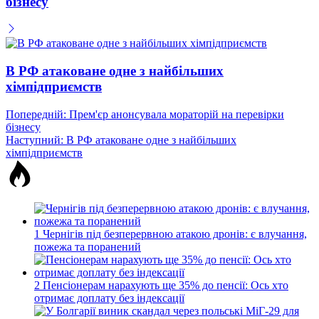
бізнесу
В РФ атаковане одне з найбільших
хімпідприємств
Навігація
Попередній:
Прем'єр анонсувала мораторій на перевірки
бізнесу
записів
Наступний:
В РФ атаковане одне з найбільших
хімпідприємств
1
Чернігів під безперервною атакою дронів: є влучання,
пожежа та поранений
2
Пенсіонерам нарахують ще 35% до пенсії: Ось хто
отримає доплату без індексації