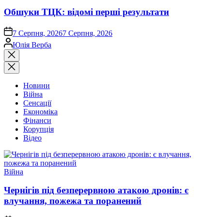
Обшуки ТЦК: відомі перші результати
on
7 Серпня, 2026
7 Серпня, 2026
Опубліковано
Юлія Верба
Закрити
пошук
Новини
Війна
Сенсації
Економіка
Фінанси
Корупція
Відео
Опублікувати
Війна
у
Чернігів під безперервною атакою дронів: є
влучання, пожежа та поранений