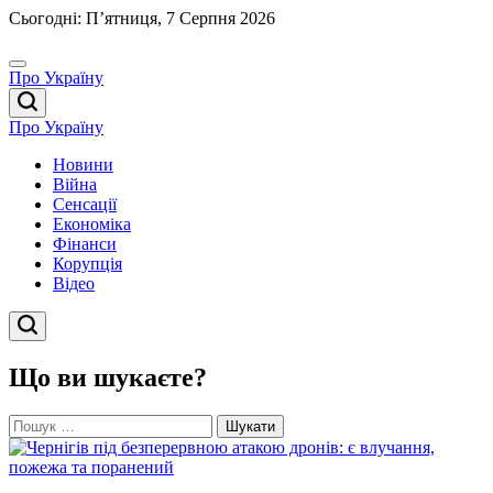
Перейти
Сьогодні: П’ятниця, 7 Серпня 2026
до
вмісту
Про Україну
Про Україну
Новини
Війна
Сенсації
Економіка
Фінанси
Корупція
Відео
Що ви шукаєте?
Пошук: