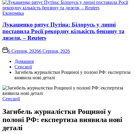
Опублікувати
Економіка
у
Лукашенко рятує Путіна: Білорусь у липні
поставила Росії рекордну кількість бензину та
дизеля, – Reuters
on
6 Серпня, 2026
6 Серпня, 2026
Домашня
Сенсації
Загибель журналістки Рощиної у полоні РФ: експертиза
виявила нові деталі
Опублікувати
Сенсації
у
Загибель журналістки Рощиної у
полоні РФ: експертиза виявила нові
деталі