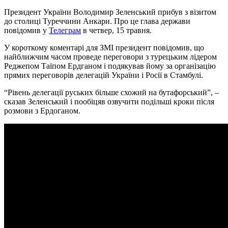
Президент України Володимир Зеленський прибув з візитом
до столиці Туреччини Анкари. Про це глава держави
повідомив у
Телеграм
в четвер, 15 травня.
У короткому коментарі для ЗМІ президент повідомив, що
найближчим часом проведе переговори з турецьким лідером
Реджепом Таїпом Ердганом і подякував йому за організацію
прямих переговорів делегацій України і Росії в Стамбулі.
“Рівень делегації руських більше схожий на бутафорський”, –
сказав Зеленський і пообіцяв озвучити подільші кроки після
розмови з Ердоганом.