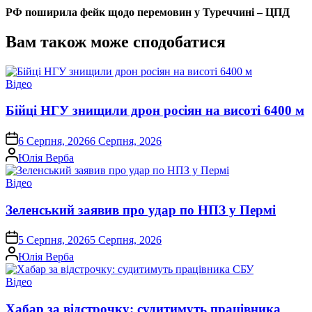
РФ поширила фейк щодо перемовин у Туреччині – ЦПД
Вам також може сподобатися
Опублікувати
Відео
у
Бійці НГУ знищили дрон росіян на висоті 6400 м
on
6 Серпня, 2026
6 Серпня, 2026
Опубліковано
Юлія Верба
Опублікувати
Відео
у
Зеленський заявив про удар по НПЗ у Пермі
on
5 Серпня, 2026
5 Серпня, 2026
Опубліковано
Юлія Верба
Опублікувати
Відео
у
Хабар за відстрочку: судитимуть працівника