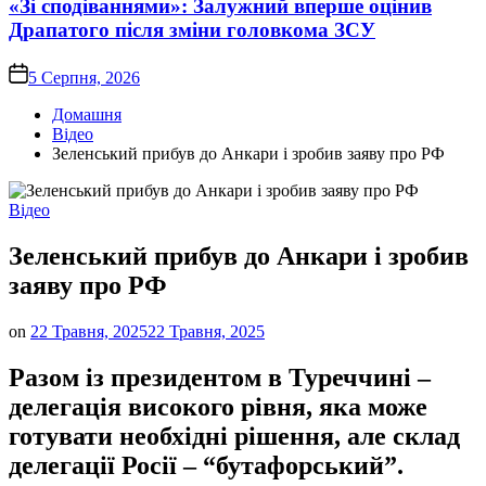
«Зі сподіваннями»: Залужний вперше оцінив
Драпатого після зміни головкома ЗСУ
on
5 Серпня, 2026
Домашня
Відео
Зеленський прибув до Анкари і зробив заяву про РФ
Опублікувати
Відео
у
Зеленський прибув до Анкари і зробив
заяву про РФ
on
22 Травня, 2025
22 Травня, 2025
Разом із президентом в Туреччині –
делегація високого рівня, яка може
готувати необхідні рішення, але склад
делегації Росії – “бутафорський”.