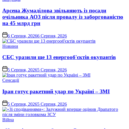
у
Арсена Жумаділова звільняють із посади
очільника АОЗ після провалу із заборгованістю
на 45 млрд грн
on
6 Серпня, 2026
6 Серпня, 2026
Опублікувати
Новини
у
СБС уразили ще 13 енергооб'єктів окупантів
on
5 Серпня, 2026
5 Серпня, 2026
Опублікувати
Сенсації
у
Іран готує ракетний удар по Україні – ЗМІ
on
5 Серпня, 2026
5 Серпня, 2026
Опублікувати
Війна
у