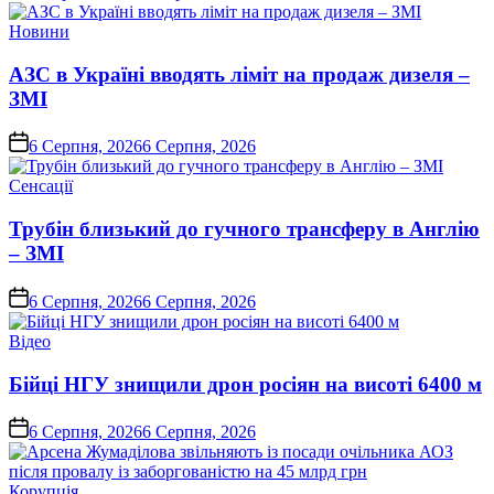
Опублікувати
Новини
у
АЗС в Україні вводять ліміт на продаж дизеля –
ЗМІ
on
6 Серпня, 2026
6 Серпня, 2026
Опублікувати
Сенсації
у
Трубін близький до гучного трансферу в Англію
– ЗМІ
on
6 Серпня, 2026
6 Серпня, 2026
Опублікувати
Відео
у
Бійці НГУ знищили дрон росіян на висоті 6400 м
on
6 Серпня, 2026
6 Серпня, 2026
Опублікувати
Корупція