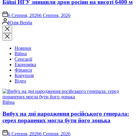
Бійці НГУ знищили дрон росіян на висоті 6400 м
on
6 Серпня, 2026
6 Серпня, 2026
Опубліковано
Юлія Верба
Закрити
пошук
Новини
Війна
Сенсації
Економіка
Фінанси
Корупція
Відео
Опублікувати
Війна
у
Вибух на дні народження російського генерала:
серед поранених могла бути його донька
on
6 Серпня, 2026
6 Серпня, 2026