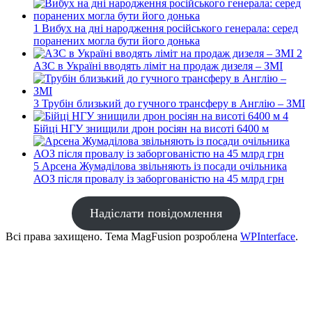
1
Вибух на дні народження російського генерала: серед
поранених могла бути його донька
2
АЗС в Україні вводять ліміт на продаж дизеля – ЗМІ
3
Трубін близький до гучного трансферу в Англію – ЗМІ
4
Бійці НГУ знищили дрон росіян на висоті 6400 м
5
Арсена Жумаділова звільняють із посади очільника
АОЗ після провалу із заборгованістю на 45 млрд грн
Надіслати повідомлення
Всі права захищено. Тема MagFusion розроблена
WPInterface
.