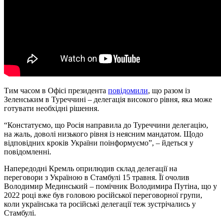
Тим часом в Офісі президента
повідомили
, що разом із
Зеленським в Туреччині – делегація високого рівня, яка може
готувати необхідні рішення.
“Констатуємо, що Росія направила до Туреччини делегацію,
на жаль, доволі низького рівня із неясним мандатом. Щодо
відповідних кроків України поінформуємо”, – йдеться у
повідомленні.
Напередодні Кремль оприлюдив склад делегації на
переговори з Україною в Стамбулі 15 травня. Її очолив
Володимир Мединський – помічник Володимира Путіна, що у
2022 році вже був головою російської переговорної групи,
коли українська та російські делегації теж зустрічались у
Стамбулі.