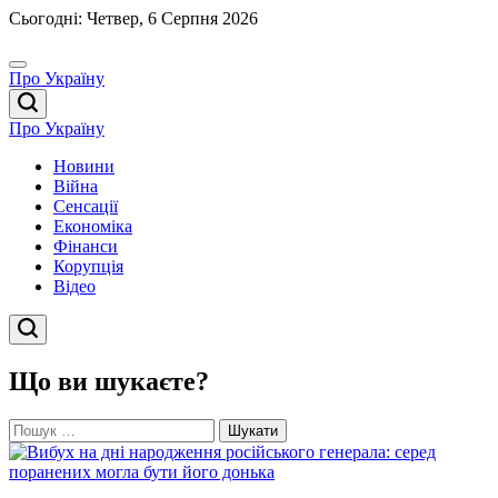
Перейти
Сьогодні: Четвер, 6 Серпня 2026
до
вмісту
Про Україну
Про Україну
Новини
Війна
Сенсації
Економіка
Фінанси
Корупція
Відео
Що ви шукаєте?
Пошук: