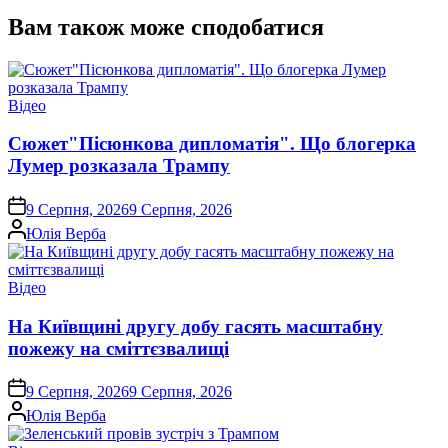
Вам також може сподобатися
Опублікувати
Відео
у
Сюжет"Пісюнкова дипломатія". Що блогерка
Лумер розказала Трампу
on
9 Серпня, 2026
9 Серпня, 2026
Опубліковано
Юлія Верба
Опублікувати
Відео
у
На Київщині другу добу гасять масштабну
пожежу на сміттєзвалищі
on
9 Серпня, 2026
9 Серпня, 2026
Опубліковано
Юлія Верба