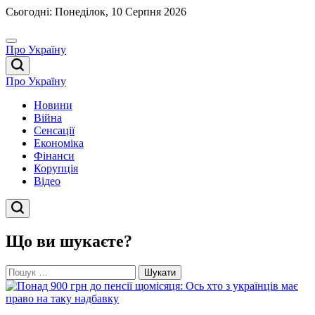
Перейти
Сьогодні: Понеділок, 10 Серпня 2026
до
вмісту
Про Україну
Про Україну
Новини
Війна
Сенсації
Економіка
Фінанси
Корупція
Відео
Що ви шукаєте?
Пошук: