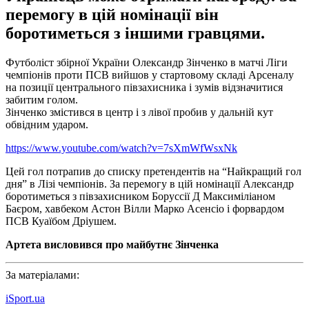
перемогу в цій номінації він
боротиметься з іншими гравцями.
Футболіст збірної України Олександр Зінченко в матчі Ліги
чемпіонів проти ПСВ вийшов у стартовому складі Арсеналу
на позиції центрального півзахисника і зумів відзначитися
забитим голом.
Зінченко змістився в центр і з лівої пробив у дальній кут
обвідним ударом.
https://www.youtube.com/watch?v=7sXmWfWsxNk
Цей гол потрапив до списку претендентів на “Найкращий гол
дня” в Лізі чемпіонів. За перемогу в цій номінації Александр
боротиметься з півзахисником Боруссії Д Максиміліаном
Баєром, хавбеком Астон Вілли Марко Асенсіо і форвардом
ПСВ Куаїбом Дріушем.
Артета висловився про майбутнє Зінченка
За матеріалами:
iSport.ua