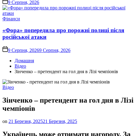
on
9 Серпня, 2026
Опублікувати
Фінанси
у
«Фора» попередила про порожні полиці після
російської атаки
on
9 Серпня, 2026
9 Серпня, 2026
Домашня
Відео
Зінченко – претендент на гол дня в Лізі чемпіонів
Опублікувати
Відео
у
Зінченко – претендент на гол дня в Лізі
чемпіонів
on
21 Березня, 2025
21 Березня, 2025
Українець може отримати нагороду. За