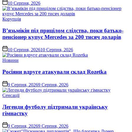
on
10 Серпня, 2026
Опублікувати
Корупція
у
В’язьмікін під прицілом слідства, поки батько-
пенсіонер купує Mercedes за 200 тисяч доларів
on
10 Серпня, 2026
10 Серпня, 2026
Опублікувати
Новини
у
Росіяни вдруге атакували склад Rozetka
on
9 Серпня, 2026
9 Серпня, 2026
Опублікувати
Сенсації
у
Легенди футболу підтримали українську
гімнастку
on
9 Серпня, 2026
9 Серпня, 2026