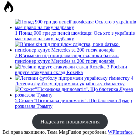
1
Понад 900 грн до пенсії щомісяця: Ось хто з українців
має право на таку надбавку
2
В’язьмікін під прицілом слідства, поки батько-
пенсіонер купує Mercedes за 200 тисяч доларів
3
Росіяни
вдруге атакували склад Rozetka
4
Легенди футболу підтримали українську гімнастку
5
Сюжет"Пісюнкова дипломатія". Що блогерка Лумер
розказала Трампу
Надіслати повідомлення
Всі права захищено. Тема MagFusion розроблена
WPInterface
.