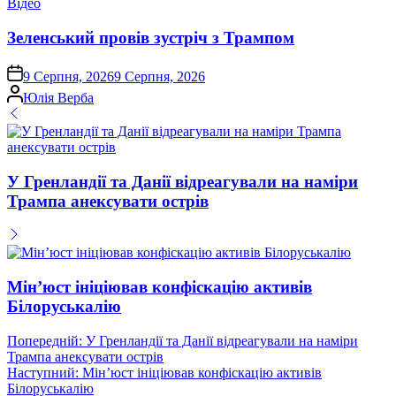
Опублікувати
Відео
у
Зеленський провів зустріч з Трампом
on
9 Серпня, 2026
9 Серпня, 2026
Опубліковано
Юлія Верба
У Гренландії та Данії відреагували на наміри
Трампа анексувати острів
Мінʼюст ініціював конфіскацію активів
Білоруськалію
Навігація
Попередній:
У Гренландії та Данії відреагували на наміри
Трампа анексувати острів
записів
Наступний:
Мінʼюст ініціював конфіскацію активів
Білоруськалію