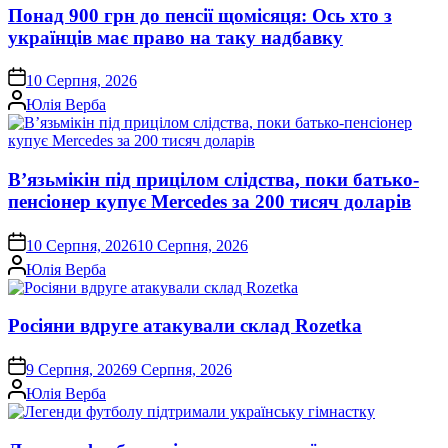
Понад 900 грн до пенсії щомісяця: Ось хто з
українців має право на таку надбавку
on
10 Серпня, 2026
Опубліковано
Юлія Верба
В’язьмікін під прицілом слідства, поки батько-
пенсіонер купує Mercedes за 200 тисяч доларів
on
10 Серпня, 2026
10 Серпня, 2026
Опубліковано
Юлія Верба
Росіяни вдруге атакували склад Rozetka
on
9 Серпня, 2026
9 Серпня, 2026
Опубліковано
Юлія Верба