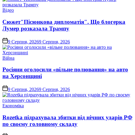
Опублікувати
Відео
у
Сюжет"Пісюнкова дипломатія". Що блогерка
Лумер розказала Трампу
on
9 Серпня, 2026
9 Серпня, 2026
Опублікувати
Війна
у
Росіяни оголосили «вільне полювання» на авто
на Херсонщині
on
9 Серпня, 2026
9 Серпня, 2026
Опублікувати
Економіка
у
Rozetka підрахувала збитки від нічних ударів РФ
по своєму головному складу