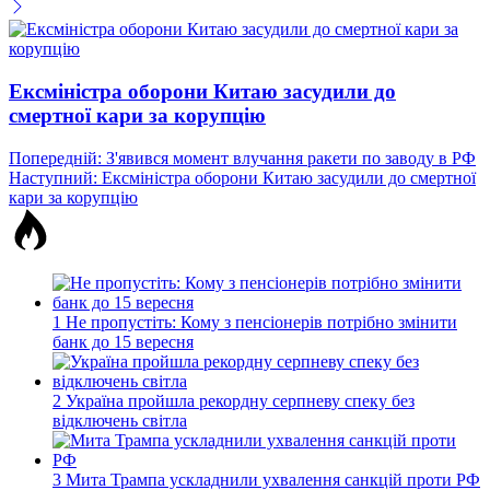
Ексміністра оборони Китаю засудили до
смертної кари за корупцію
Навігація
Попередній:
З'явився момент влучання ракети по заводу в РФ
Наступний:
Ексміністра оборони Китаю засудили до смертної
записів
кари за корупцію
1
Не пропустіть: Кому з пенсіонерів потрібно змінити
банк до 15 вересня
2
Україна пройшла рекордну серпневу спеку без
відключень світла
3
Мита Трампа ускладнили ухвалення санкцій проти РФ