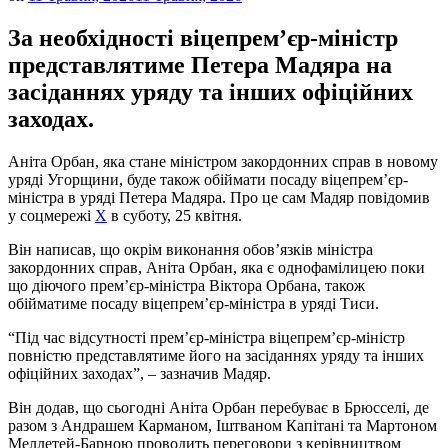
За необхідності віцепрем’єр-міністр
представлятиме Петера Мадяра на
засіданнях уряду та інших офіційних
заходах.
Аніта Орбан, яка стане міністром закордонних справ в новому
уряді Угорщини, буде також обіймати посаду віцепрем’єр-
міністра в уряді Петера Мадяра. Про це сам Мадяр повідомив
у соцмережі
Х
в суботу, 25 квітня.
Він написав, що окрім виконання обов’язків міністра
закордонних справ, Аніта Орбан, яка є однофамілицею поки
що діючого прем’єр-міністра Віктора Орбана, також
обійматиме посаду віцепрем’єр-міністра в уряді Тиси.
“Під час відсутності прем’єр-міністра віцепрем’єр-міністр
повністю представлятиме його на засіданнях уряду та інших
офіційних заходах”, – зазначив Мадяр.
Він додав, що сьогодні Аніта Орбан перебуває в Брюсселі, де
разом з Андрашем Карманом, Іштваном Капітані та Мартоном
Меллетей-Барною проводить переговори з керівництвом