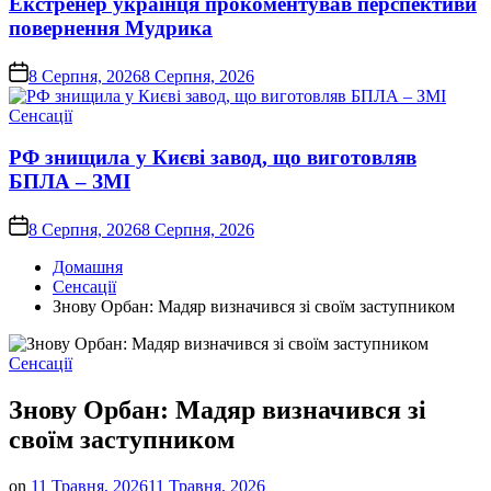
Екстренер українця прокоментував перспективи
повернення Мудрика
on
8 Серпня, 2026
8 Серпня, 2026
Опублікувати
Сенсації
у
РФ знищила у Києві завод, що виготовляв
БПЛА – ЗМІ
on
8 Серпня, 2026
8 Серпня, 2026
Домашня
Сенсації
Знову Орбан: Мадяр визначився зі своїм заступником
Опублікувати
Сенсації
у
Знову Орбан: Мадяр визначився зі
своїм заступником
on
11 Травня, 2026
11 Травня, 2026