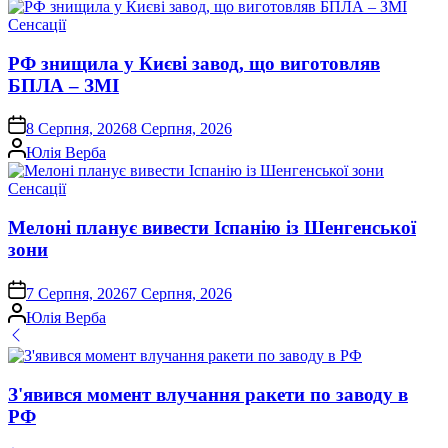
Опублікувати
Сенсації
у
РФ знищила у Києві завод, що виготовляв
БПЛА – ЗМІ
on
8 Серпня, 2026
8 Серпня, 2026
Опубліковано
Юлія Верба
Опублікувати
Сенсації
у
Мелоні планує вивести Іспанію із Шенгенської
зони
on
7 Серпня, 2026
7 Серпня, 2026
Опубліковано
Юлія Верба
З'явився момент влучання ракети по заводу в
РФ