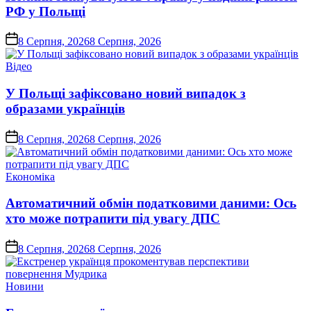
РФ у Польщі
on
8 Серпня, 2026
8 Серпня, 2026
Опублікувати
Відео
у
У Польщі зафіксовано новий випадок з
образами українців
on
8 Серпня, 2026
8 Серпня, 2026
Опублікувати
Економіка
у
Автоматичний обмін податковими даними: Ось
хто може потрапити під увагу ДПС
on
8 Серпня, 2026
8 Серпня, 2026
Опублікувати
Новини
у