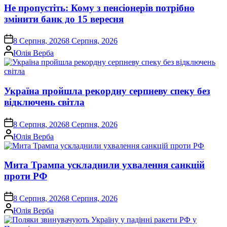
Не пропустіть: Кому з пенсіонерів потрібно
змінити банк до 15 вересня
on
8 Серпня, 2026
8 Серпня, 2026
Опубліковано
Юлія Верба
Україна пройшла рекордну серпневу спеку без
відключень світла
on
8 Серпня, 2026
8 Серпня, 2026
Опубліковано
Юлія Верба
Мита Трампа ускладнили ухвалення санкцій
проти РФ
on
8 Серпня, 2026
8 Серпня, 2026
Опубліковано
Юлія Верба