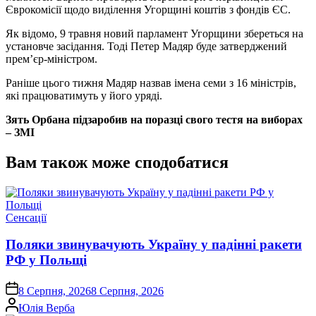
Єврокомісії щодо виділення Угорщині коштів з фондів ЄС.
Як відомо, 9 травня новий парламент Угорщини збереться на
установче засідання. Тоді Петер Мадяр буде затверджений
прем’єр-міністром.
Раніше цього тижня Мадяр назвав імена семи з 16 міністрів,
які працюватимуть у його уряді.
Зять Орбана підзаробив на поразці свого тестя на виборах
– ЗМІ
Вам також може сподобатися
Опублікувати
Сенсації
у
Поляки звинувачують Україну у падінні ракети
РФ у Польщі
on
8 Серпня, 2026
8 Серпня, 2026
Опубліковано
Юлія Верба