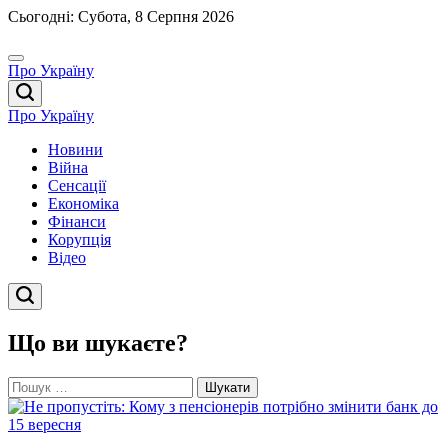
Перейти
Сьогодні: Субота, 8 Серпня 2026
до
вмісту
Про Україну
Про Україну
Новини
Війна
Сенсації
Економіка
Фінанси
Корупція
Відео
Що ви шукаєте?
Пошук: