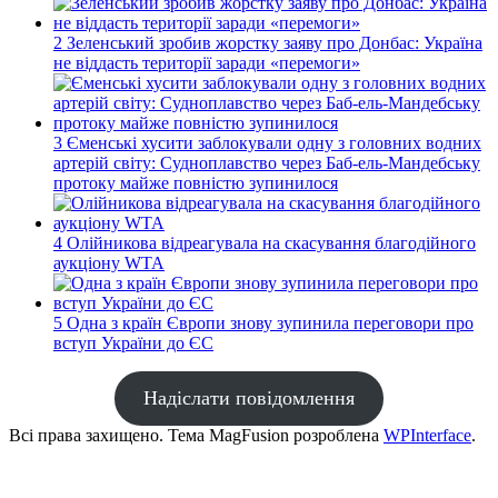
2
Зеленський зробив жорстку заяву про Донбас: Україна
не віддасть території заради «перемоги»
3
Єменські хусити заблокували одну з головних водних
артерій світу: Судноплавство через Баб-ель-Мандебську
протоку майже повністю зупинилося
4
Олійникова відреагувала на скасування благодійного
аукціону WTA
5
Одна з країн Європи знову зупинила переговори про
вступ України до ЄС
Надіслати повідомлення
Всі права захищено. Тема MagFusion розроблена
WPInterface
.