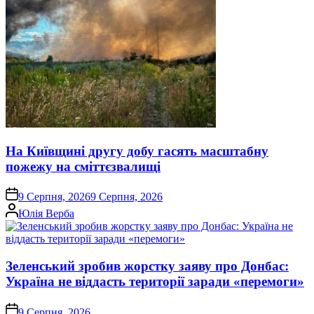
На Київщині другу добу гасять масштабну
пожежу на сміттєзвалищі
on
9 Серпня, 2026
9 Серпня, 2026
Опубліковано
Юлія Верба
Зеленський зробив жорстку заяву про Донбас:
Україна не віддасть території заради «перемоги»
on
9 Серпня, 2026