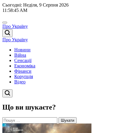
Перейти
Сьогодні: Неділя, 9 Серпня 2026
до
11
:
58
:
45
AM
вмісту
Про Україну
Про Україну
Новини
Війна
Сенсації
Економіка
Фінанси
Корупція
Відео
Що ви шукаєте?
Пошук: