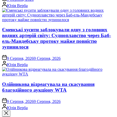
Опубліковано
Юлія Верба
Єменські хусити заблокували одну з головних
водних артерій світу: Судноплавство через Баб-
ель-Мандебську протоку майже повністю
зупинилося
on
9 Серпня, 2026
9 Серпня, 2026
Опубліковано
Юлія Верба
Олійникова відреагувала на скасування
благодійного аукціону WTA
on
9 Серпня, 2026
9 Серпня, 2026
Опубліковано
Юлія Верба
Закрити
пошук