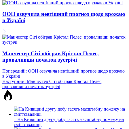
ООН озвучила невтішний прогноз щодо врожаю
в Україні
Манчестер Сіті обіграв Крістал Пелес,
проваливши початок зустрічі
Навігація
Попередній:
ООН озвучила невтішний прогноз щодо врожаю
в Україні
записів
Наступний:
Манчестер Сіті обіграв Крістал Пелес,
проваливши початок зустрічі
1
На Київщині другу добу гасять масштабну пожежу на
сміттєзвалищі