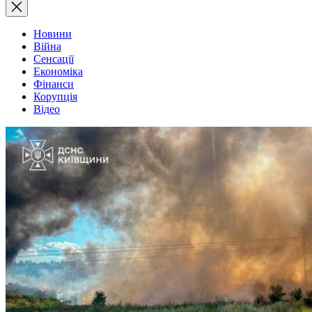
Новини
Війна
Сенсації
Економіка
Фінанси
Корупція
Відео