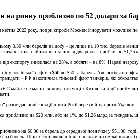
я на ринку приблизно по 52 долари за ба
 з квітня 2023 року, попри спроби Москви ігнорувати можливе п
ому 3,39 млн барелів на добу – це лише на 10 тис. барелів менше
постачань стала найнижчою за понад два роки – приблизно $1,25 
а від експорту знизилася на 28%, а обсяги – на 8%. Наразі незроз
іну російської нафти з $60 до $50 за барель. Але оскільки нафта 
страждати – РФ накопичила тіньовий флот танкерів, які обходятьс
та ЄС майже не мають впливу: покупці з Китаю та Індії приймают
вати.
розглядає нові санкції проти Росії через війну проти України.
ся приблизно на $20 млн, або на 1%, до $1,26 млрд за тиждень, щ
риблизно на $0,30 за барель до середньої позначки у $51,80, тоді 
7 за барель. Ціни з доставкою в Індію практично не змінилися і 