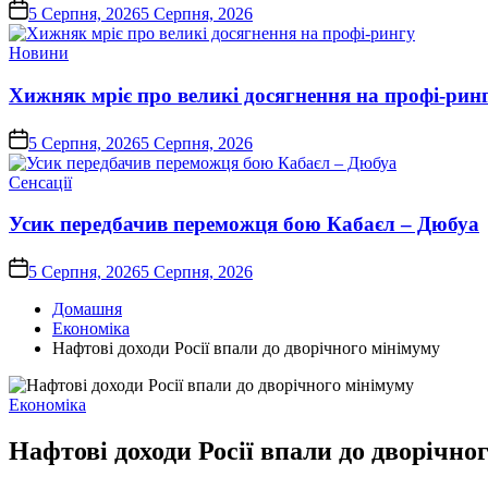
on
5 Серпня, 2026
5 Серпня, 2026
Опублікувати
Новини
у
Хижняк мріє про великі досягнення на профі-рин
on
5 Серпня, 2026
5 Серпня, 2026
Опублікувати
Сенсації
у
Усик передбачив переможця бою Кабаєл – Дюбуа
on
5 Серпня, 2026
5 Серпня, 2026
Домашня
Економіка
Нафтові доходи Росії впали до дворічного мінімуму
Опублікувати
Економіка
у
Нафтові доходи Росії впали до дворічно