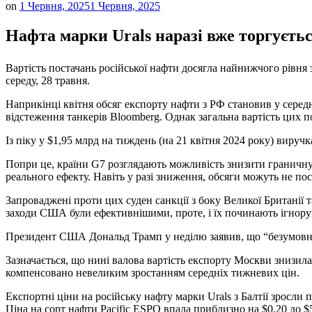
on
1 Червня, 2025
1 Червня, 2025
Нафта марки Urals наразі вже торгуєтьс
Вартість постачань російської нафти досягла найнижчого рівня
середу, 28 травня.
Наприкінці квітня обсяг експорту нафти з РФ становив у середнь
відстеження танкерів Bloomberg. Однак загальна вартість цих 
Із піку у $1,95 млрд на тиждень (на 21 квітня 2024 року) виручк
Попри це, країни G7 розглядають можливість знизити граничну ц
реального ефекту. Навіть у разі зниження, обсяги можуть не по
Запроваджені проти цих суден санкції з боку Великої Британії 
заходи США були ефективнішими, проте, і їх починають ігнору
Президент США Дональд Трамп у неділю заявив, що “безумовно” 
Зазначається, що нині валова вартість експорту Москви знизила
компенсовано невеликим зростанням середніх тижневих цін.
Експортні ціни на російську нафту марки Urals з Балтії зросли п
Ціна на сорт нафти Pacific ESPO впала приблизно на $0,20 до $5