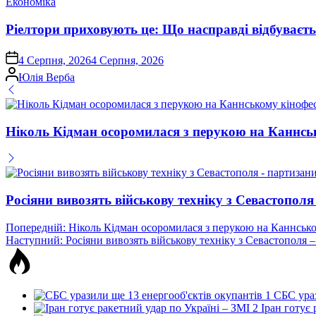
Опублікувати
Економіка
у
Ріелтори приховують це: Що насправді відбуваєть
on
4 Серпня, 2026
4 Серпня, 2026
Опубліковано
Юлія Верба
Ніколь Кідман осоромилася з перукою на Каннсь
Росіяни вивозять військову техніку з Севастополя
Навігація
Попередній:
Ніколь Кідман осоромилася з перукою на Каннсько
Наступний:
Росіяни вивозять військову техніку з Севастополя 
записів
1
СБС ураз
2
Іран готує 