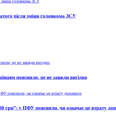
атого після зміни головкома ЗСУ
їнцям пояснили, це не завжди вигідно
,00 грн”: у ПФУ пояснили, чи означає це втрату до