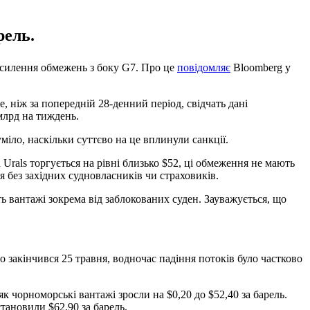
рель.
осилення обмежень з боку G7. Про це
повідомляє
Bloomberg у
, ніж за попередній 28-денний період, свідчать дані
млрд на тиждень.
уміло, наскільки суттєво на це вплинули санкції.
Urals торгується на рівні близько $52, ці обмеження не мають
я без західних судновласників чи страховиків.
ь вантажі зокрема від заблокованих суден. Зауважується, що
о закінчився 25 травня, водночас падіння потоків було частково
як чорноморські вантажі зросли на $0,20 до $52,40 за барель.
становили $62,90 за барель.