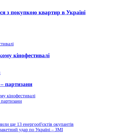
ся з покупкою квартир в Україні
кому кінофестивалі
 – партизани
му кінофестивалі
– партизани
или ще 13 енергооб'єктів окупантів
ракетний удар по Україні – ЗМІ