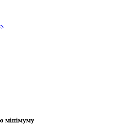
гу
го мінімуму