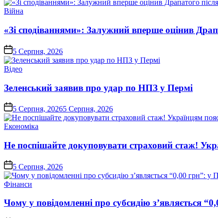
Опублікувати
Війна
у
«Зі сподіваннями»: Залужний вперше оцінив Драп
on
5 Серпня, 2026
Опублікувати
Відео
у
Зеленський заявив про удар по НПЗ у Пермі
on
5 Серпня, 2026
5 Серпня, 2026
Опублікувати
Економіка
у
Не поспішайте докуповувати страховий стаж! Укра
on
5 Серпня, 2026
Опублікувати
Фінанси
у
Чому у повідомленні про субсидію з’являється “0