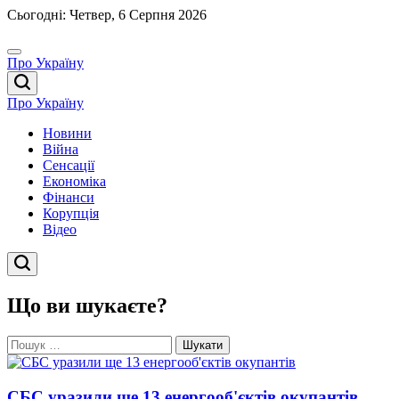
Перейти
Сьогодні: Четвер, 6 Серпня 2026
до
вмісту
Про Україну
Про Україну
Новини
Війна
Сенсації
Економіка
Фінанси
Корупція
Відео
Що ви шукаєте?
Пошук:
СБС уразили ще 13 енергооб'єктів окупантів