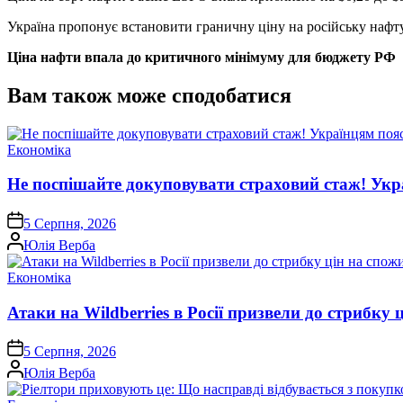
Україна пропонує встановити граничну ціну на російську нафту 
Ціна нафти впала до критичного мінімуму для бюджету РФ
Вам також може сподобатися
Опублікувати
Економіка
у
Не поспішайте докуповувати страховий стаж! Укра
on
5 Серпня, 2026
Опубліковано
Юлія Верба
Опублікувати
Економіка
у
Атаки на Wildberries в Росії призвели до стрибку 
on
5 Серпня, 2026
Опубліковано
Юлія Верба