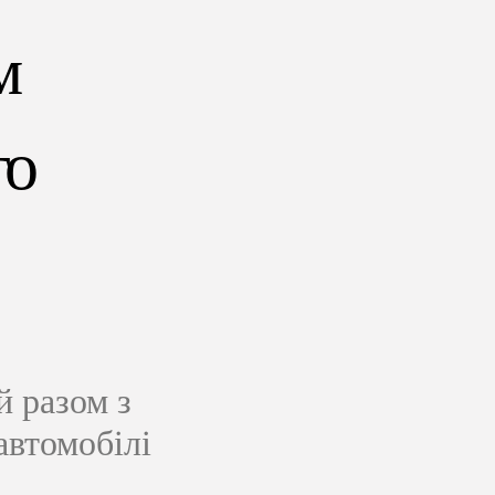
м
го
й разом з
автомобілі