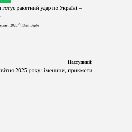
ЛІКУВАТИ
н готує ракетний удар по Україні –
І
ерпня, 2026
Юлія Верба
Опубліковано
Наступний:
квітня 2025 року: іменини, прикмети