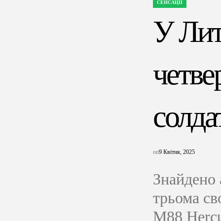
СЕНСАЦІЇ
ОПУБЛІКУВАТИ
У
У Лит
четве
солда
on
9 Квітня, 2025
Знайдено 
трьома св
M88 Hercu