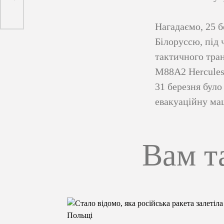
Нагадаємо, 25 б
Білоруссю, під 
тактичного тра
M88A2 Hercules
31 березня було
евакуаційну ма
Вам т