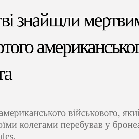
ві знайшли мертви
ртого американсько
та
американського військового, яки
оїми колегами перебував у броне
les.