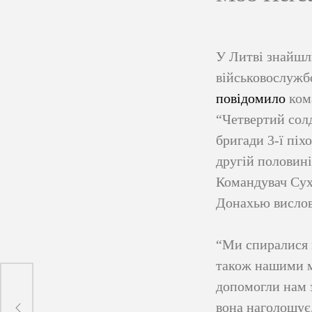
У Литві знайшл
військовослужбо
повідомило
кома
“Четвертий сол
бригади 3-ї піх
другій половині 
Командувач Сух
Донахью вислов
“Ми спиралися 
також нашими м
допомогли нам з
вона наголошує,