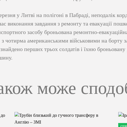
ерезня у Литві на полігоні в Пабраді, неподалік кор
час виконання завдання з ремонту та евакуації пош
нспортного засобу броньована ремонтно-евакуацій
 з чотирма американськими військовими на борту з
 знайдено перших трьох солдатів і їхню броньовану
шину.
акож може сподо
СЕН