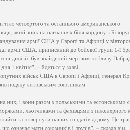
и тіло четвертого та останнього американського
вця, який зник на навчаннях біля кордону з Білору
ндування армії США у Європі та Африці у вівторок,
дат армії США, приписаний до бойової групи 1-ї бр
отної дивізії, був знайдений мертвим поблизу Пабрад
дня 1 квітня”, – йдеться у заяві.
опутних військ США в Європі і Африці, генерал Кр
ив подяку литовським союзникам
на них, і вони разом з польськими та естонськими 
оряками, льотчиками та фахівцями з інженерного 
найти та повернути наших солдатів додому. Це траг
 що означає мати союзників і друзів”, – сказав він.