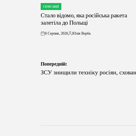
СЕНСАЦІЇ
ОПУБЛІКУВАТИ
Стало відомо, яка російська ракета
У
залетіла до Польщі
6 Серпня, 2026
Юлія Верба
on
Опубліковано
Навігація
Попередній:
ЗСУ знищили техніку росіян, схова
записів