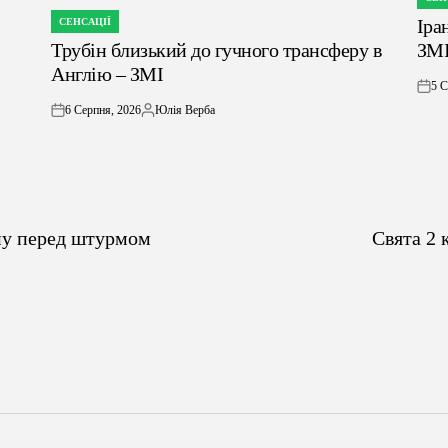
ОПУБ
Іра
СЕНСАЦІЇ
У
ОПУБЛІКУВАТИ
Трубін близький до гучного трансферу в
ЗМ
У
Англію – ЗМІ
5 С
on
6 Серпня, 2026
Юлія Верба
on
Опубліковано
ну перед штурмом
Свята 2 