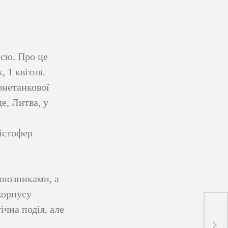
ссю. Про це
 1 квітня.
онетанкової
е, Литва, у
істофер
союзниками, а
корпусу
ічна подія, але
Свят